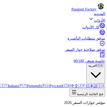
Passport Factory
المدونة
الأدوات
كل الأدوات
مدقق متطلبات التأشيرة
مدقق صلاحية جواز السفر
حاسبة شنغن 90/180
🇸🇦
العربية
h
🇮🇹
Italiano
🇵🇹
Português
🇷🇺
Русский
🇨🇳
中文
🇯🇵
日本語
🇸🇦
فتح القائمة الرئيسية
مؤشر جوازات السفر 2026