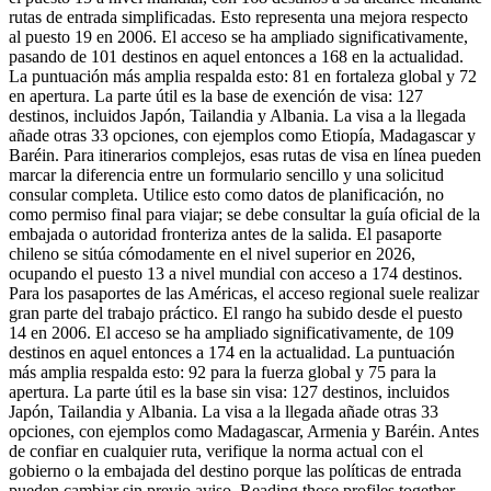
rutas de entrada simplificadas. Esto representa una mejora respecto
al puesto 19 en 2006. El acceso se ha ampliado significativamente,
pasando de 101 destinos en aquel entonces a 168 en la actualidad.
La puntuación más amplia respalda esto: 81 en fortaleza global y 72
en apertura. La parte útil es la base de exención de visa: 127
destinos, incluidos Japón, Tailandia y Albania. La visa a la llegada
añade otras 33 opciones, con ejemplos como Etiopía, Madagascar y
Baréin. Para itinerarios complejos, esas rutas de visa en línea pueden
marcar la diferencia entre un formulario sencillo y una solicitud
consular completa. Utilice esto como datos de planificación, no
como permiso final para viajar; se debe consultar la guía oficial de la
embajada o autoridad fronteriza antes de la salida. El pasaporte
chileno se sitúa cómodamente en el nivel superior en 2026,
ocupando el puesto 13 a nivel mundial con acceso a 174 destinos.
Para los pasaportes de las Américas, el acceso regional suele realizar
gran parte del trabajo práctico. El rango ha subido desde el puesto
14 en 2006. El acceso se ha ampliado significativamente, de 109
destinos en aquel entonces a 174 en la actualidad. La puntuación
más amplia respalda esto: 92 para la fuerza global y 75 para la
apertura. La parte útil es la base sin visa: 127 destinos, incluidos
Japón, Tailandia y Albania. La visa a la llegada añade otras 33
opciones, con ejemplos como Madagascar, Armenia y Baréin. Antes
de confiar en cualquier ruta, verifique la norma actual con el
gobierno o la embajada del destino porque las políticas de entrada
pueden cambiar sin previo aviso. Reading those profiles together