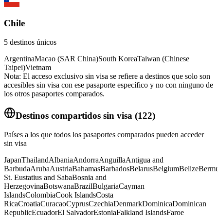
Chile
5
destinos únicos
Argentina
Macao (SAR China)
South Korea
Taiwan (Chinese
Taipei)
Vietnam
Nota: El acceso exclusivo sin visa se refiere a destinos que solo son
accesibles sin visa con ese pasaporte específico y no con ninguno de
los otros pasaportes comparados.
Destinos compartidos sin visa
(
122
)
Países a los que todos los pasaportes comparados pueden acceder
sin visa
Japan
Thailand
Albania
Andorra
Anguilla
Antigua and
Barbuda
Aruba
Austria
Bahamas
Barbados
Belarus
Belgium
Belize
Berm
St. Eustatius and Saba
Bosnia and
Herzegovina
Botswana
Brazil
Bulgaria
Cayman
Islands
Colombia
Cook Islands
Costa
Rica
Croatia
Curacao
Cyprus
Czechia
Denmark
Dominica
Dominican
Republic
Ecuador
El Salvador
Estonia
Falkland Islands
Faroe