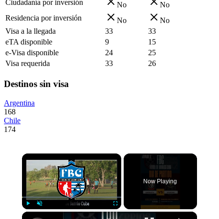
Ciudadanía por inversión
No
No
Residencia por inversión
No
No
Visa a la llegada
33
33
eTA disponible
9
15
e-Visa disponible
24
25
Visa requerida
33
26
Destinos sin visa
Argentina
168
Chile
174
×
Now Playing
×
Play
Unmute
Fullscreen