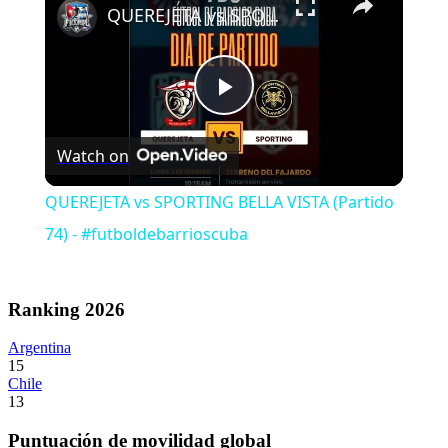
QUEREJETA vs SPORTING BELLA VISTA (Partido 74) - #futboldebarrioscuba
Play
Watch on
Video
QUEREJETA vs SPORTING BELLA VISTA (Partido
74) - #futboldebarrioscuba
Ranking 2026
Argentina
15
Chile
13
Puntuación de movilidad global