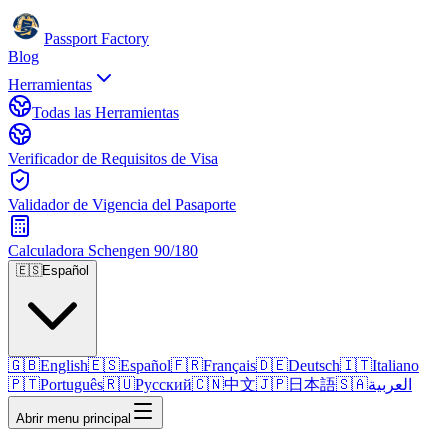
Passport Factory
Blog
Herramientas
Todas las Herramientas
Verificador de Requisitos de Visa
Validador de Vigencia del Pasaporte
Calculadora Schengen 90/180
🇪🇸
Español
🇬🇧
English
🇪🇸
Español
🇫🇷
Français
🇩🇪
Deutsch
🇮🇹
Italiano
🇵🇹
Português
🇷🇺
Русский
🇨🇳
中文
🇯🇵
日本語
🇸🇦
العربية
Abrir menu principal