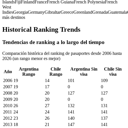
Islands
Fiji
Finland
France
French Guiana
French Polynesia
French
West
Indies
Georgia
Germany
Gibraltar
Greece
Greenland
Grenada
Guatemala
más destinos
Historical Ranking Trends
Tendencias de ranking a lo largo del tiempo
Comparación histórica del ranking de pasaportes desde 2006 hasta
2026 (un rango menor es mejor)
Argentina
Chile
Argentina
Sin
Chile
Sin
Año
Rango
Rango
visa
visa
2006
19
14
101
109
2007
19
17
0
0
2008
20
20
127
127
2009
20
20
0
0
2010
26
27
132
131
2011
24
24
141
141
2012
23
26
140
137
2013
18
21
147
141