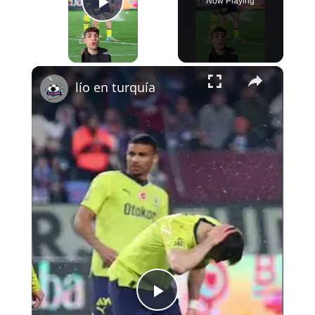
Now Playing
Play Video
×
lío en turquía
Play