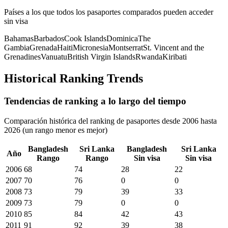
Países a los que todos los pasaportes comparados pueden acceder
sin visa
Bahamas
Barbados
Cook Islands
Dominica
The
Gambia
Grenada
Haiti
Micronesia
Montserrat
St. Vincent and the
Grenadines
Vanuatu
British Virgin Islands
Rwanda
Kiribati
Historical Ranking Trends
Tendencias de ranking a lo largo del tiempo
Comparación histórica del ranking de pasaportes desde 2006 hasta
2026 (un rango menor es mejor)
Bangladesh
Sri Lanka
Bangladesh
Sri Lanka
Año
Rango
Rango
Sin visa
Sin visa
2006
68
74
28
22
2007
70
76
0
0
2008
73
79
39
33
2009
73
79
0
0
2010
85
84
42
43
2011
91
92
39
38