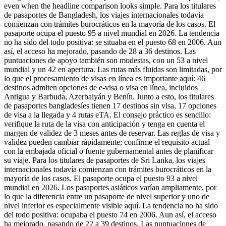
even when the headline comparison looks simple. Para los titulares
de pasaportes de Bangladesh, los viajes internacionales todavía
comienzan con trámites burocráticos en la mayoría de los casos. El
pasaporte ocupa el puesto 95 a nivel mundial en 2026. La tendencia
no ha sido del todo positiva: se situaba en el puesto 68 en 2006. Aun
así, el acceso ha mejorado, pasando de 28 a 36 destinos. Las
puntuaciones de apoyo también son modestas, con un 53 a nivel
mundial y un 42 en apertura. Las rutas más fluidas son limitadas, por
lo que el procesamiento de visas en línea es importante aquí: 46
destinos admiten opciones de e-visa o visa en línea, incluidos
Antigua y Barbuda, Azerbaiyán y Benín. Junto a esto, los titulares
de pasaportes bangladesíes tienen 17 destinos sin visa, 17 opciones
de visa a la llegada y 4 rutas eTA. El consejo práctico es sencillo:
verifique la ruta de la visa con anticipación y tenga en cuenta el
margen de validez de 3 meses antes de reservar. Las reglas de visa y
validez pueden cambiar rápidamente; confirme el requisito actual
con la embajada oficial o fuente gubernamental antes de planificar
su viaje. Para los titulares de pasaportes de Sri Lanka, los viajes
internacionales todavía comienzan con trámites burocráticos en la
mayoría de los casos. El pasaporte ocupa el puesto 93 a nivel
mundial en 2026. Los pasaportes asiáticos varían ampliamente, por
lo que la diferencia entre un pasaporte de nivel superior y uno de
nivel inferior es especialmente visible aquí. La tendencia no ha sido
del todo positiva: ocupaba el puesto 74 en 2006. Aun así, el acceso
ha mejorado, pasando de 22 a 39 destinos. Las puntuaciones de