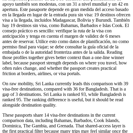
apoyo también son modestas, con un 31 a nivel mundial y un 42 en
apertura. Este pasaporte depende en gran medida del acceso basado
en la llegada en lugar de la entrada pura sin visa: 19 destinos ofrecen
visa a la llegada, incluidos Madagascar, Bolivia y Burundi. También
hay 19 destinos sin visa, como Bahamas, Barbados e Islas Cook. El
consejo práctico es sencillo: verifique la ruta de la visa con
anticipación y tenga en cuenta el margen de validez de 6 meses
antes de reservar. Utilice esto como datos de planificación, no como
permiso final para viajar; se debe consultar la guía oficial de la
embajada o de la autoridad fronteriza antes de la salida. Reading
those profiles together gives better context than a one-line winner
label, because passport strength depends on where you travel, how
often rules change, and whether the passport creates practical
friction at borders, airlines, or visa portals.
On raw mobility, Sri Lanka currently leads this comparison with 39
visa-free destinations, compared with 36 for Bangladesh. That is a
gap of 3 destinations. Sri Lanka is ranked 93, while Bangladesh is
ranked 95. The ranking difference is useful, but it should be read
alongside destination quality.
These passports share 14 visa-free destinations in the current
comparison data, including Bahamas, Barbados, Cook Islands,
Dominica, The Gambia, and Grenada. That shared-access layer is
the first practical filter because many trips may feel similar once the