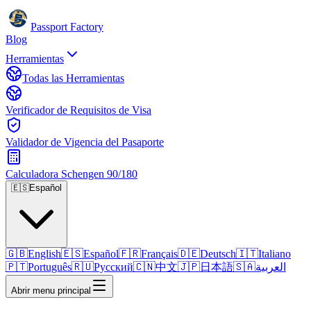
Passport Factory
Blog
Herramientas
Todas las Herramientas
Verificador de Requisitos de Visa
Validador de Vigencia del Pasaporte
Calculadora Schengen 90/180
🇪🇸
Español
🇬🇧
English
🇪🇸
Español
🇫🇷
Français
🇩🇪
Deutsch
🇮🇹
Italiano
🇵🇹
Português
🇷🇺
Русский
🇨🇳
中文
🇯🇵
日本語
🇸🇦
العربية
Abrir menu principal