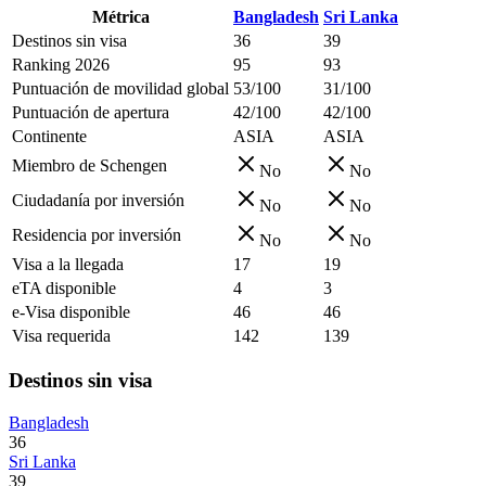
Métrica
Bangladesh
Sri Lanka
Destinos sin visa
36
39
Ranking 2026
95
93
Puntuación de movilidad global
53/100
31/100
Puntuación de apertura
42/100
42/100
Continente
ASIA
ASIA
Miembro de Schengen
No
No
Ciudadanía por inversión
No
No
Residencia por inversión
No
No
Visa a la llegada
17
19
eTA disponible
4
3
e-Visa disponible
46
46
Visa requerida
142
139
Destinos sin visa
Bangladesh
36
Sri Lanka
39