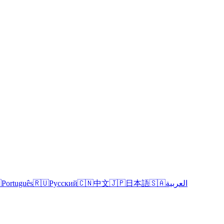

Português
🇷🇺
Русский
🇨🇳
中文
🇯🇵
日本語
🇸🇦
العربية