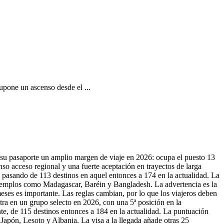
upone un ascenso desde el ...
e su pasaporte un amplio margen de viaje en 2026: ocupa el puesto 13
so acceso regional y una fuerte aceptación en trayectos de larga
, pasando de 113 destinos en aquel entonces a 174 en la actualidad. La
n ejemplos como Madagascar, Baréin y Bangladesh. La advertencia es la
meses es importante. Las reglas cambian, por lo que los viajeros deben
ntra en un grupo selecto en 2026, con una 5ª posición en la
te, de 115 destinos entonces a 184 en la actualidad. La puntuación
s Japón, Lesoto y Albania. La visa a la llegada añade otras 25