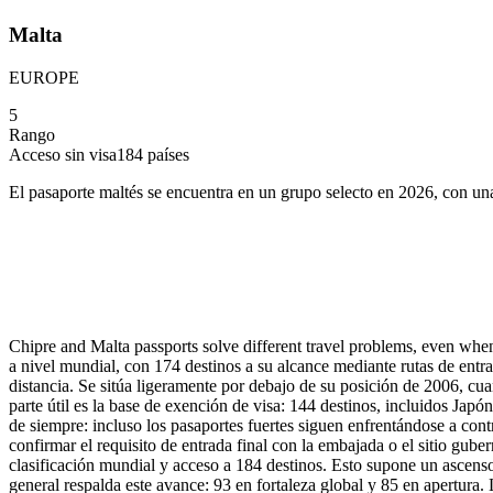
Malta
EUROPE
5
Rango
Acceso sin visa
184
países
El pasaporte maltés se encuentra en un grupo selecto en 2026, con una
Chipre and Malta passports solve different travel problems, even when
a nivel mundial, con 174 destinos a su alcance mediante rutas de entr
distancia. Se sitúa ligeramente por debajo de su posición de 2006, cu
parte útil es la base de exención de visa: 144 destinos, incluidos Ja
de siempre: incluso los pasaportes fuertes siguen enfrentándose a cont
confirmar el requisito de entrada final con la embajada o el sitio gub
clasificación mundial y acceso a 184 destinos. Esto supone un ascenso
general respalda este avance: 93 en fortaleza global y 85 en apertura. 