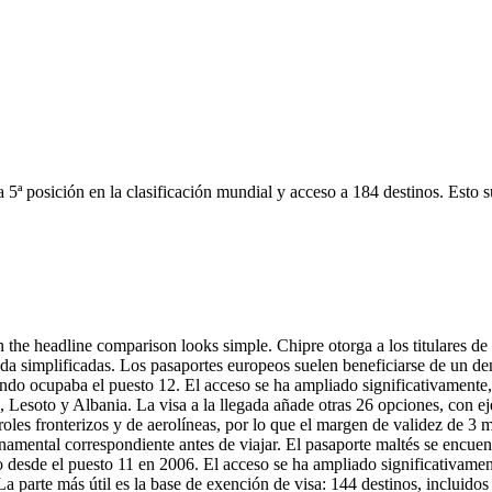
 5ª posición en la clasificación mundial y acceso a 184 destinos. Esto s
 the headline comparison looks simple. Chipre otorga a los titulares d
ada simplificadas. Los pasaportes europeos suelen beneficiarse de un den
ando ocupaba el puesto 12. El acceso se ha ampliado significativamente
pón, Lesoto y Albania. La visa a la llegada añade otras 26 opciones, co
roles fronterizos y de aerolíneas, por lo que el margen de validez de 3 
ernamental correspondiente antes de viajar. El pasaporte maltés se encue
 desde el puesto 11 en 2006. El acceso se ha ampliado significativamen
La parte más útil es la base de exención de visa: 144 destinos, incluido