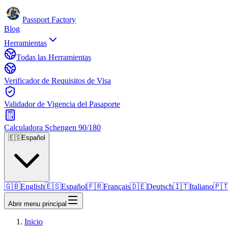
Passport Factory
Blog
Herramientas
Todas las Herramientas
Verificador de Requisitos de Visa
Validador de Vigencia del Pasaporte
Calculadora Schengen 90/180
🇪🇸
Español
🇬🇧
English
🇪🇸
Español
🇫🇷
Français
🇩🇪
Deutsch
🇮🇹
Italiano
🇵
Abrir menu principal
Inicio