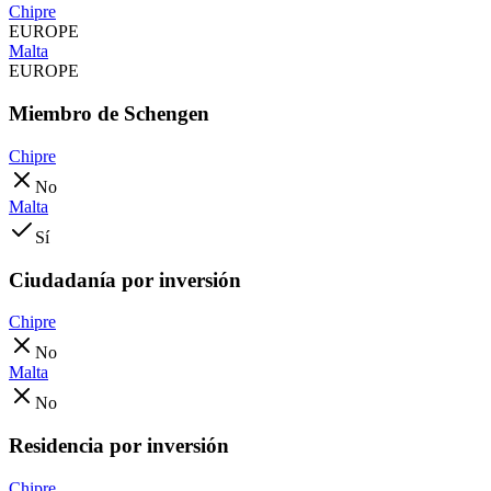
Chipre
EUROPE
Malta
EUROPE
Miembro de Schengen
Chipre
No
Malta
Sí
Ciudadanía por inversión
Chipre
No
Malta
No
Residencia por inversión
Chipre