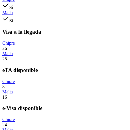
Sí
Malta
Sí
Visa a la llegada
Chipre
26
Malta
25
eTA disponible
Chipre
8
Malta
16
e-Visa disponible
Chipre
24
Malta