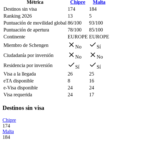
Métrica
Chipre
Malta
Destinos sin visa
174
184
Ranking 2026
13
5
Puntuación de movilidad global
86/100
93/100
Puntuación de apertura
78/100
85/100
Continente
EUROPE
EUROPE
Miembro de Schengen
No
Sí
Ciudadanía por inversión
No
No
Residencia por inversión
Sí
Sí
Visa a la llegada
26
25
eTA disponible
8
16
e-Visa disponible
24
24
Visa requerida
24
17
Destinos sin visa
Chipre
174
Malta
184