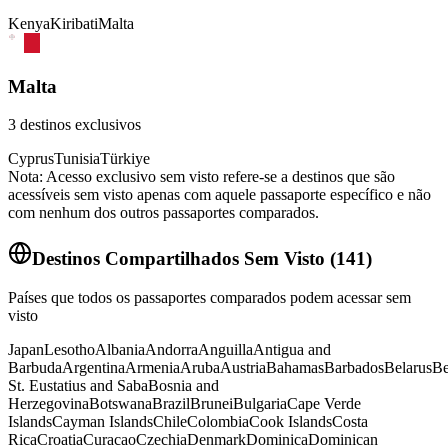
Kenya
Kiribati
Malta
Malta
3
destinos exclusivos
Cyprus
Tunisia
Türkiye
Nota: Acesso exclusivo sem visto refere-se a destinos que são
acessíveis sem visto apenas com aquele passaporte específico e não
com nenhum dos outros passaportes comparados.
Destinos Compartilhados Sem Visto
(
141
)
Países que todos os passaportes comparados podem acessar sem
visto
Japan
Lesotho
Albania
Andorra
Anguilla
Antigua and
Barbuda
Argentina
Armenia
Aruba
Austria
Bahamas
Barbados
Belarus
Be
St. Eustatius and Saba
Bosnia and
Herzegovina
Botswana
Brazil
Brunei
Bulgaria
Cape Verde
Islands
Cayman Islands
Chile
Colombia
Cook Islands
Costa
Rica
Croatia
Curacao
Czechia
Denmark
Dominica
Dominican