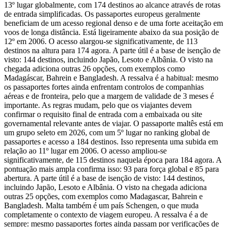
13º lugar globalmente, com 174 destinos ao alcance através de rotas
de entrada simplificadas. Os passaportes europeus geralmente
beneficiam de um acesso regional denso e de uma forte aceitação em
voos de longa distância. Está ligeiramente abaixo da sua posição de
12º em 2006. O acesso alargou-se significativamente, de 113
destinos na altura para 174 agora. A parte útil é a base de isenção de
visto: 144 destinos, incluindo Japão, Lesoto e Albânia. O visto na
chegada adiciona outras 26 opções, com exemplos como
Madagáscar, Bahrein e Bangladesh. A ressalva é a habitual: mesmo
os passaportes fortes ainda enfrentam controlos de companhias
aéreas e de fronteira, pelo que a margem de validade de 3 meses é
importante. As regras mudam, pelo que os viajantes devem
confirmar o requisito final de entrada com a embaixada ou site
governamental relevante antes de viajar. O passaporte maltês está em
um grupo seleto em 2026, com um 5º lugar no ranking global de
passaportes e acesso a 184 destinos. Isso representa uma subida em
relação ao 11º lugar em 2006. O acesso ampliou-se
significativamente, de 115 destinos naquela época para 184 agora. A
pontuação mais ampla confirma isso: 93 para força global e 85 para
abertura. A parte útil é a base de isenção de visto: 144 destinos,
incluindo Japão, Lesoto e Albânia. O visto na chegada adiciona
outras 25 opções, com exemplos como Madagascar, Bahrein e
Bangladesh. Malta também é um país Schengen, o que muda
completamente o contexto de viagem europeu. A ressalva é a de
sempre: mesmo passaportes fortes ainda passam por verificações de