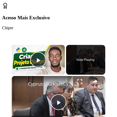
Acesso Mais Exclusivo
Chipre
×
Now Playing
Play Video
×
Cyprus: Turkish Cypriot president receives UN chief in Lefkosa.
Play