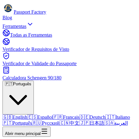
Passport Factory
Blog
Ferramentas
Todas as Ferramentas
Verificador de Requisitos de Visto
Verificador de Validade do Passaporte
Calculadora Schengen 90/180
🇵🇹
Português
🇬🇧
English
🇪🇸
Español
🇫🇷
Français
🇩🇪
Deutsch
🇮🇹
Italiano
🇵🇹
Português
🇷🇺
Русский
🇨🇳
中文
🇯🇵
日本語
🇸🇦
العربية
Abrir menu principal