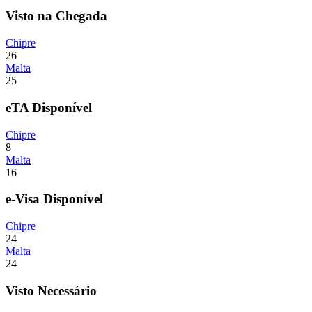
Visto na Chegada
Chipre
26
Malta
25
eTA Disponível
Chipre
8
Malta
16
e-Visa Disponível
Chipre
24
Malta
24
Visto Necessário