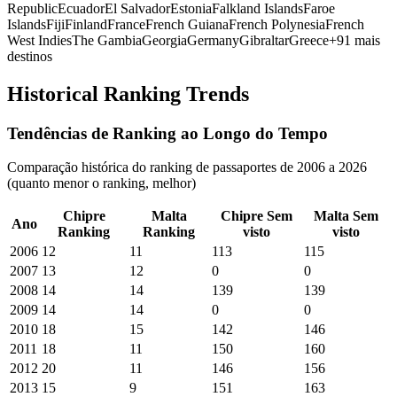
Republic
Ecuador
El Salvador
Estonia
Falkland Islands
Faroe
Islands
Fiji
Finland
France
French Guiana
French Polynesia
French
West Indies
The Gambia
Georgia
Germany
Gibraltar
Greece
+
91
mais
destinos
Historical Ranking Trends
Tendências de Ranking ao Longo do Tempo
Comparação histórica do ranking de passaportes de 2006 a 2026
(quanto menor o ranking, melhor)
Chipre
Malta
Chipre
Sem
Malta
Sem
Ano
Ranking
Ranking
visto
visto
2006
12
11
113
115
2007
13
12
0
0
2008
14
14
139
139
2009
14
14
0
0
2010
18
15
142
146
2011
18
11
150
160
2012
20
11
146
156
2013
15
9
151
163