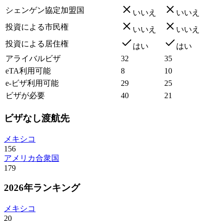
シェンゲン協定加盟国
いいえ
いいえ
投資による市民権
いいえ
いいえ
投資による居住権
はい
はい
アライバルビザ
32
35
eTA利用可能
8
10
e-ビザ利用可能
29
25
ビザが必要
40
21
ビザなし渡航先
メキシコ
156
アメリカ合衆国
179
2026年ランキング
メキシコ
20