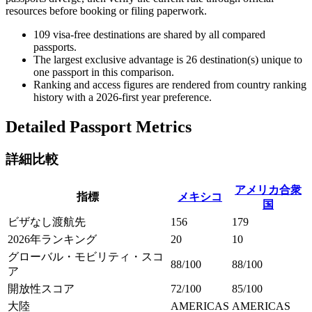
resources before booking or filing paperwork.
109
visa-free destinations are shared by all compared
passports.
The largest exclusive advantage is
26
destination(s) unique to
one passport in this comparison.
Ranking and access figures are rendered from country ranking
history with a 2026-first year preference.
Detailed Passport Metrics
詳細比較
アメリカ合衆
指標
メキシコ
国
ビザなし渡航先
156
179
2026年ランキング
20
10
グローバル・モビリティ・スコ
88/100
88/100
ア
開放性スコア
72/100
85/100
大陸
AMERICAS
AMERICAS