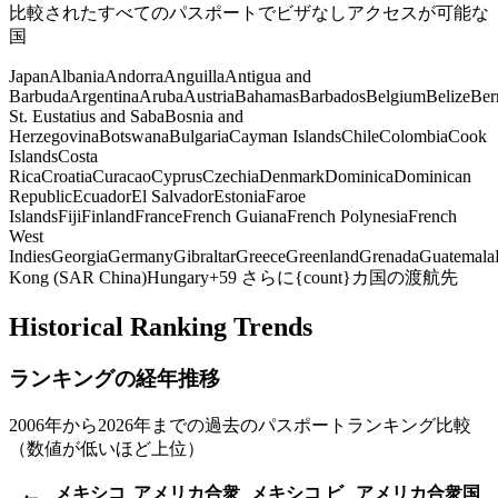
比較されたすべてのパスポートでビザなしアクセスが可能な
国
Japan
Albania
Andorra
Anguilla
Antigua and
Barbuda
Argentina
Aruba
Austria
Bahamas
Barbados
Belgium
Belize
Ber
St. Eustatius and Saba
Bosnia and
Herzegovina
Botswana
Bulgaria
Cayman Islands
Chile
Colombia
Cook
Islands
Costa
Rica
Croatia
Curacao
Cyprus
Czechia
Denmark
Dominica
Dominican
Republic
Ecuador
El Salvador
Estonia
Faroe
Islands
Fiji
Finland
France
French Guiana
French Polynesia
French
West
Indies
Georgia
Germany
Gibraltar
Greece
Greenland
Grenada
Guatemala
Kong (SAR China)
Hungary
+
59
さらに{count}カ国の渡航先
Historical Ranking Trends
ランキングの経年推移
2006年から2026年までの過去のパスポートランキング比較
（数値が低いほど上位）
メキシコ
アメリカ合衆
メキシコ
ビ
アメリカ合衆国