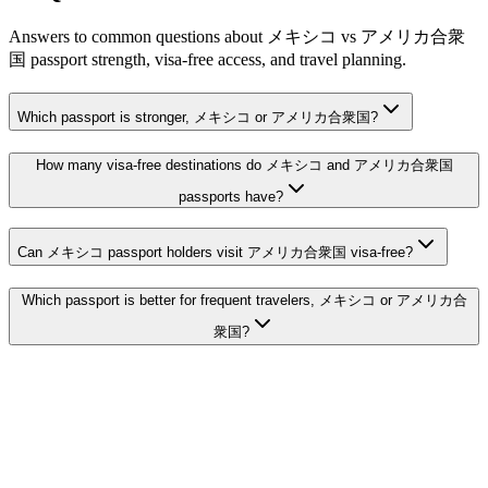
Answers to common questions about メキシコ vs アメリカ合衆
国 passport strength, visa-free access, and travel planning.
Which passport is stronger, メキシコ or アメリカ合衆国?
How many visa-free destinations do メキシコ and アメリカ合衆国
passports have?
Can メキシコ passport holders visit アメリカ合衆国 visa-free?
Which passport is better for frequent travelers, メキシコ or アメリカ合
衆国?