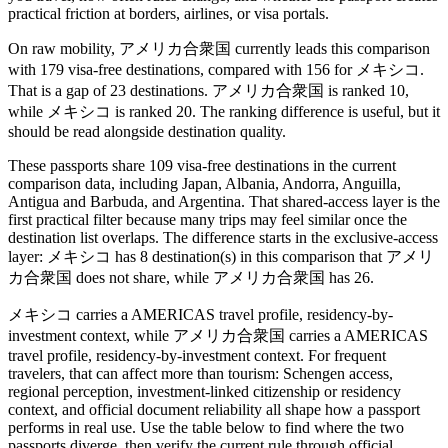
practical friction at borders, airlines, or visa portals.
On raw mobility, アメリカ合衆国 currently leads this comparison
with 179 visa-free destinations, compared with 156 for メキシコ.
That is a gap of 23 destinations. アメリカ合衆国 is ranked 10,
while メキシコ is ranked 20. The ranking difference is useful, but it
should be read alongside destination quality.
These passports share 109 visa-free destinations in the current
comparison data, including Japan, Albania, Andorra, Anguilla,
Antigua and Barbuda, and Argentina. That shared-access layer is the
first practical filter because many trips may feel similar once the
destination list overlaps. The difference starts in the exclusive-access
layer: メキシコ has 8 destination(s) in this comparison that アメリ
カ合衆国 does not share, while アメリカ合衆国 has 26.
メキシコ carries a AMERICAS travel profile, residency-by-
investment context, while アメリカ合衆国 carries a AMERICAS
travel profile, residency-by-investment context. For frequent
travelers, that can affect more than tourism: Schengen access,
regional perception, investment-linked citizenship or residency
context, and official document reliability all shape how a passport
performs in real use. Use the table below to find where the two
passports diverge, then verify the current rule through official