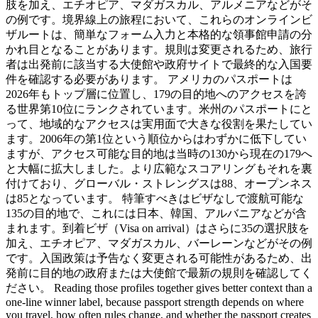
肢を加え、エチオピア、マダガスカル、アルメニアなどがそ
の例です。境界線上の旅程において、これらのオンラインビ
ザルートは、簡単なフォーム入力と本格的な領事館申請の分
かれ目となることがあります。規則は変更されるため、旅行
者は出発前に該当する大使館や政府サイトで最終的な入国要
件を確認する必要があります。 アメリカのパスポートは
2026年もトップ層に位置し、179の目的地へのアクセスを誇
る世界第10位にランクされています。米州のパスポートにと
って、地域的なアクセスは実用面で大きな役割を果たしてい
ます。2006年の第1位という順位からはわずかに低下してい
ますが、アクセス可能な目的地は当時の130から現在の179へ
と大幅に拡大しました。より広範なスコアリングもそれを裏
付けており、グローバル・ストレングスは88、オープンネス
は85となっています。 特筆すべきはビザなしで渡航可能な
135の目的地で、これには日本、韓国、アルバニアなどが含
まれます。到着ビザ（Visa on arrival）はさらに35の選択肢を
加え、エチオピア、マダガスカル、バーレーンなどがその例
です。入国政策は予告なく変更される可能性があるため、出
発前に目的地の政府または大使館で最新の規則を確認してく
ださい。 Reading those profiles together gives better context than a
one-line winner label, because passport strength depends on where
you travel, how often rules change, and whether the passport creates