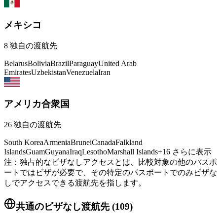
メキシコ
8
独自の渡航先
Belarus
Bolivia
Brazil
Paraguay
United Arab
Emirates
Uzbekistan
Venezuela
Iran
アメリカ合衆国
26
独自の渡航先
South Korea
Armenia
Brunei
Canada
Falkland
Islands
Guam
Guyana
Iraq
Lesotho
Marshall Islands
+
16
さらに表示
注：独占的なビザなしアクセスとは、比較対象の他のパスポ
ートではビザが必要で、その特定のパスポートでのみビザな
しでアクセスできる渡航先を指します。
共通のビザなし渡航先
(
109
)