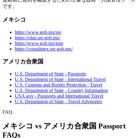
です。
メキシコ
https://www.gob.mx/sre
https://citas.sre.gob.mx/
https://www.gob.mx/inm
https://consulmex.sre.gob.mx/
アメリカ合衆国
U.S. Department of State - Passports
U.S. Department of State - International Travel
U.S. Customs and Border Protection - Travel
U.S. Department of State - Country Information
USA.gov - Passports and International Travel
U.S. Department of State - Travel Advisories
FAQ
メキシコ vs アメリカ合衆国 Passport
FAQs