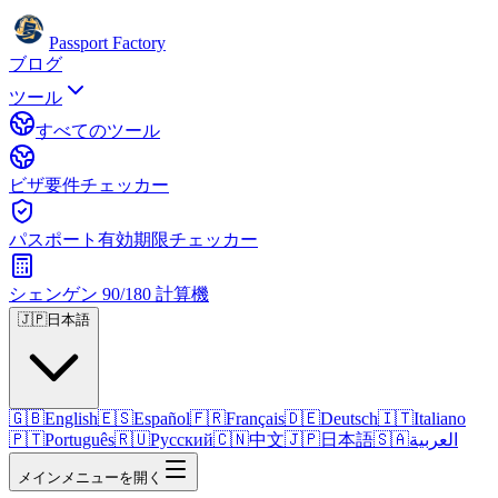
Passport Factory
ブログ
ツール
すべてのツール
ビザ要件チェッカー
パスポート有効期限チェッカー
シェンゲン 90/180 計算機
🇯🇵
日本語
🇬🇧
English
🇪🇸
Español
🇫🇷
Français
🇩🇪
Deutsch
🇮🇹
Italiano
🇵🇹
Português
🇷🇺
Русский
🇨🇳
中文
🇯🇵
日本語
🇸🇦
العربية
メインメニューを開く