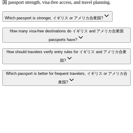
国 passport strength, visa-free access, and travel planning.
Which passport is stronger, イギリス or アメリカ合衆国?
How many visa-free destinations do イギリス and アメリカ合衆国
passports have?
How should travelers verify entry rules for イギリス and アメリカ合衆
国?
Which passport is better for frequent travelers, イギリス or アメリカ合
衆国?