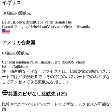
イギリス
10
独自の渡航先
Belarus
Bolivia
Brazil
Cape Verde Islands
The
Gambia
Paraguay
Uzbekistan
Venezuela
Vietnam
Rwanda
アメリカ合衆国
6
独自の渡航先
Canada
Honduras
Palau Islands
Puerto Rico
US Virgin
Islands
Tajikistan
注：独占的なビザなしアクセスとは、比較対象の他のパスポ
ートではビザが必要で、その特定のパスポートでのみビザな
しでアクセスできる渡航先を指します。
共通のビザなし渡航先
(
129
)
比較されたすべてのパスポートでビザなしアクセスが可能な
国