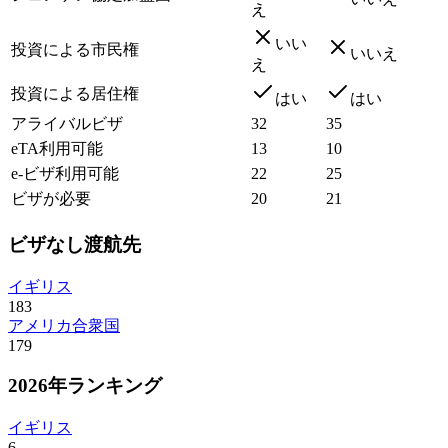
え
いい
投資による市民権
いいえ
え
投資による居住権
はい
はい
アライバルビザ
32
35
eTA利用可能
13
10
e-ビザ利用可能
22
25
ビザが必要
20
21
ビザなし渡航先
イギリス
183
アメリカ合衆国
179
2026年ランキング
イギリス
6