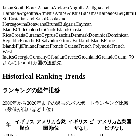
Japan
South Korea
Albania
Andorra
Anguilla
Antigua and
Barbuda
Argentina
Armenia
Aruba
Austria
Bahamas
Barbados
Belgium
B
St. Eustatius and Saba
Bosnia and
Herzegovina
Botswana
Brunei
Bulgaria
Cayman
Islands
Chile
Colombia
Cook Islands
Costa
Rica
Croatia
Curacao
Cyprus
Czechia
Denmark
Dominica
Dominican
Republic
Ecuador
El Salvador
Estonia
Falkland Islands
Faroe
Islands
Fiji
Finland
France
French Guiana
French Polynesia
French
West
Indies
Georgia
Germany
Gibraltar
Greece
Greenland
Grenada
Guam
+
79
さらに{count}カ国の渡航先
Historical Ranking Trends
ランキングの経年推移
2006年から2026年までの過去のパスポートランキング比較
（数値が低いほど上位）
イギリス
アメリカ合衆
イギリス
ビ
アメリカ合衆国
年
順位
国
順位
ザなし
ビザなし
2006
3
1
128
130