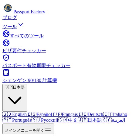
Passport Factory
ブログ
ツール
すべてのツール
ビザ要件チェッカー
パスポート有効期限チェッカー
シェンゲン 90/180 計算機
🇯🇵
日本語
🇬🇧
English
🇪🇸
Español
🇫🇷
Français
🇩🇪
Deutsch
🇮🇹
Italiano
🇵🇹
Português
🇷🇺
Русский
🇨🇳
中文
🇯🇵
日本語
🇸🇦
العربية
メインメニューを開く