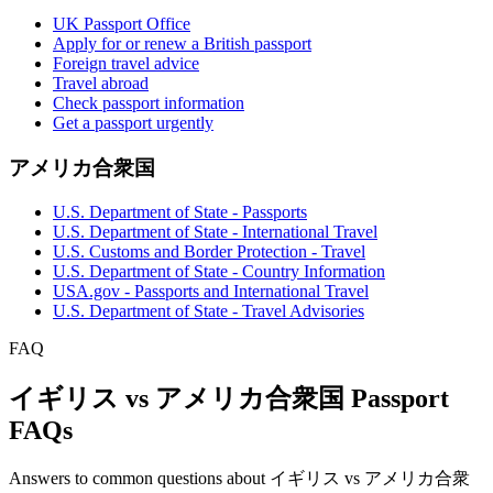
UK Passport Office
Apply for or renew a British passport
Foreign travel advice
Travel abroad
Check passport information
Get a passport urgently
アメリカ合衆国
U.S. Department of State - Passports
U.S. Department of State - International Travel
U.S. Customs and Border Protection - Travel
U.S. Department of State - Country Information
USA.gov - Passports and International Travel
U.S. Department of State - Travel Advisories
FAQ
イギリス vs アメリカ合衆国 Passport
FAQs
Answers to common questions about イギリス vs アメリカ合衆