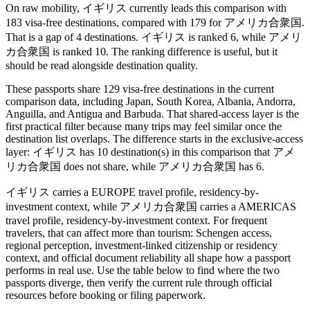
On raw mobility, イギリス currently leads this comparison with
183 visa-free destinations, compared with 179 for アメリカ合衆国.
That is a gap of 4 destinations. イギリス is ranked 6, while アメリ
カ合衆国 is ranked 10. The ranking difference is useful, but it
should be read alongside destination quality.
These passports share 129 visa-free destinations in the current
comparison data, including Japan, South Korea, Albania, Andorra,
Anguilla, and Antigua and Barbuda. That shared-access layer is the
first practical filter because many trips may feel similar once the
destination list overlaps. The difference starts in the exclusive-access
layer: イギリス has 10 destination(s) in this comparison that アメ
リカ合衆国 does not share, while アメリカ合衆国 has 6.
イギリス carries a EUROPE travel profile, residency-by-
investment context, while アメリカ合衆国 carries a AMERICAS
travel profile, residency-by-investment context. For frequent
travelers, that can affect more than tourism: Schengen access,
regional perception, investment-linked citizenship or residency
context, and official document reliability all shape how a passport
performs in real use. Use the table below to find where the two
passports diverge, then verify the current rule through official
resources before booking or filing paperwork.