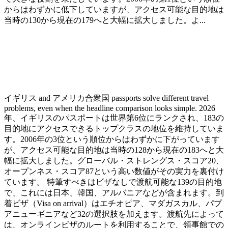
からはわずかに低下していますが、アクセス可能な目的地は
当時の130から現在の179へと大幅に拡大しました。よ...
イギリス and アメリカ合衆国 passports solve different travel
problems, even when the headline comparison looks simple. 2026
年、イギリスのパスポートは世界第6位にランクされ、183の
目的地にアクセスできるトップクラスの地位を維持していま
す。2006年の3位という順位からはわずかに下がっています
が、アクセス可能な目的地は当時の128から現在の183へと大
幅に拡大しました。グローバル・ストレングス・スコア20、
オープンネス・スコア87という高い数値がその実力を裏付け
ています。 特筆すべきはビザなしで渡航可能な139の目的地
で、これには日本、韓国、アルバニアなどが含まれます。到
着ビザ（Visa on arrival）はエチオピア、マダガスカル、パプ
アニューギニアなど32の選択肢を加えます。渡航先によって
は、オンラインビザのルートを利用することで、領事館での