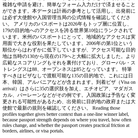
複雑な申請を避け、簡単なフォーム入力だけで済ませること
ができます。本データは計画の参考として活用し、出発前に
は必ず大使館や入国管理当局の公式情報を確認してくださ
い。 アメリカのパスポートは2026年もトップ層に位置し、
179の目的地へのアクセスを誇る世界第10位にランクされて
います。米州のパスポートにとって、地域的なアクセスは実
用面で大きな役割を果たしています。2006年の第1位という
順位からはわずかに低下していますが、アクセス可能な目的
地は当時の130から現在の179へと大幅に拡大しました。より
広範なスコアリングもそれを裏付けており、グローバル・ス
トレングスは88、オープンネスは85となっています。 特筆
すべきはビザなしで渡航可能な135の目的地で、これには日
本、韓国、アルバニアなどが含まれます。到着ビザ（Visa on
arrival）はさらに35の選択肢を加え、エチオピア、マダガス
カル、バーレーンなどがその例です。入国政策は予告なく変
更される可能性があるため、出発前に目的地の政府または大
使館で最新の規則を確認してください。 Reading those
profiles together gives better context than a one-line winner label,
because passport strength depends on where you travel, how often
rules change, and whether the passport creates practical friction at
borders, airlines, or visa portals.