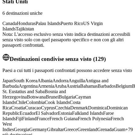
Stati Uniti
6
destinazioni uniche
Canada
Honduras
Palau Islands
Puerto Rico
US Virgin
Islands
Tajikistan
Nota: L'accesso esclusivo senza visto indica destinazioni accessibili
senza visto solo con quel passaporto specifico e non con gli altri
passaporti confrontati.
Destinazioni condivise senza visto
(
129
)
Paesi a cui tutti i passaporti confrontati possono accedere senza visto
Japan
South Korea
Albania
Andorra
Anguilla
Antigua and
Barbuda
Argentina
Armenia
Aruba
Austria
Bahamas
Barbados
Belgium
B
St. Eustatius and Saba
Bosnia and
Herzegovina
Botswana
Brunei
Bulgaria
Cayman
Islands
Chile
Colombia
Cook Islands
Costa
Rica
Croatia
Curacao
Cyprus
Czechia
Denmark
Dominica
Dominican
Republic
Ecuador
El Salvador
Estonia
Falkland Islands
Faroe
Islands
Fiji
Finland
France
French Guiana
French Polynesia
French
West
Indies
Georgia
Germany
Gibraltar
Greece
Greenland
Grenada
Guam
+
79
più destinazioni