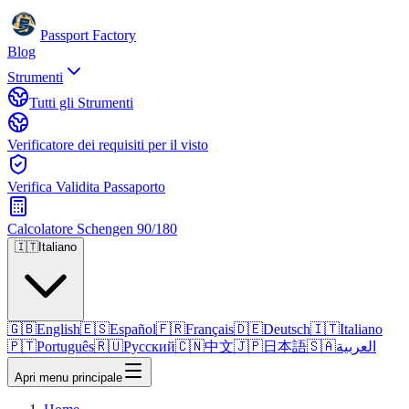
Passport Factory
Blog
Strumenti
Tutti gli Strumenti
Verificatore dei requisiti per il visto
Verifica Validita Passaporto
Calcolatore Schengen 90/180
🇮🇹
Italiano
🇬🇧
English
🇪🇸
Español
🇫🇷
Français
🇩🇪
Deutsch
🇮🇹
Italiano
🇵🇹
Português
🇷🇺
Русский
🇨🇳
中文
🇯🇵
日本語
🇸🇦
العربية
Apri menu principale