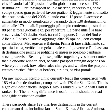
classificandosi al 10° posto a livello globale con accesso a 179
destinazioni. Per i passaporti nelle Americhe, l'accesso regionale
svolge spesso gran parte del lavoro pratico. È leggermente al di sotto
della sua posizione del 2006, quando era al 1° posto. L'accesso è
aumentato in modo significativo, passando dalle 130 destinazioni di
allora alle 179 attuali. Il punteggio più ampio conferma questo dato:
88 per la forza globale e 85 per l'apertura. La parte utile è la base
senza visto: 135 destinazioni, tra cui Giappone, Corea del Sud e
Albania. Il visto all'arrivo aggiunge altre 35 opzioni, con esempi
come Etiopia, Madagascar e Bahrein. Prima di fare affidamento su
qualsiasi rotta, verifica la regola attuale con il governo o l'ambasciata
di destinazione perché le politiche di ingresso possono cambiare
senza preavviso. Reading those profiles together gives better context
than a one-line winner label, because passport strength depends on
where you travel, how often rules change, and whether the passport
creates practical friction at borders, airlines, or visa portals.
On raw mobility, Regno Unito currently leads this comparison with
183 visa-free destinations, compared with 179 for Stati Uniti. That is
a gap of 4 destinations. Regno Unito is ranked 6, while Stati Uniti is
ranked 10. The ranking difference is useful, but it should be read
alongside destination quality.
These passports share 129 visa-free destinations in the current
comparison data, including Japan, South Korea, Albania, Andorra,