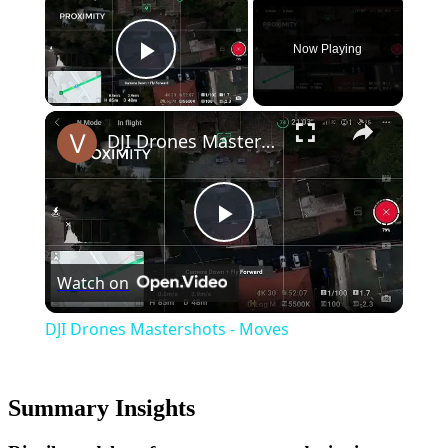
Now Playing
Play Video
×
DJI Drones Mastershots - Moves
Play
Watch on
Video
DJI Drones Mastershots - Moves
Summary Insights