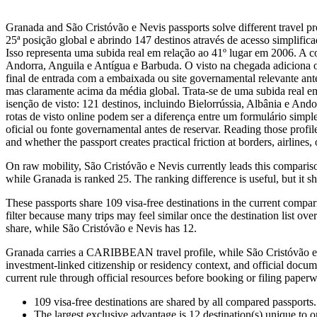
Granada and São Cristóvão e Nevis passports solve different travel
25ª posição global e abrindo 147 destinos através de acesso simplifi
Isso representa uma subida real em relação ao 41º lugar em 2006. A con
Andorra, Anguila e Antígua e Barbuda. O visto na chegada adiciona 
final de entrada com a embaixada ou site governamental relevante ant
mas claramente acima da média global. Trata-se de uma subida real em 
isenção de visto: 121 destinos, incluindo Bielorrússia, Albânia e And
rotas de visto online podem ser a diferença entre um formulário simp
oficial ou fonte governamental antes de reservar. Reading those profil
and whether the passport creates practical friction at borders, airlines, 
On raw mobility, São Cristóvão e Nevis currently leads this compariso
while Granada is ranked 25. The ranking difference is useful, but it sh
These passports share 109 visa-free destinations in the current compar
filter because many trips may feel similar once the destination list ov
share, while São Cristóvão e Nevis has 12.
Granada carries a CARIBBEAN travel profile, while São Cristóvão e N
investment-linked citizenship or residency context, and official docume
current rule through official resources before booking or filing paper
109
visa-free destinations are shared by all compared passports.
The largest exclusive advantage is
12
destination(s) unique to 