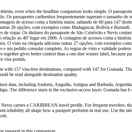
 problems, even when the headline comparison looks simple. O passapo
cado. Os passaportes caribenhos frequentemente superam o tamanho de su
tagem de acesso conta a história maior, saltando de 60 para 147 destinos
outras 26 opções, com exemplos como Madagascar, Bolívia e Burundi. A
es de viajar. Os titulares do passaporte de São Cristóvão e Nevis con
relação ao 40º lugar em 2006. A contagem de acessos conta a história pr
orra. O visto na chegada adiciona outras 27 opções, com exemplos como 
les e um pedido consular completo. As regras de visto e validade pode
es together gives better context than a one-line winner label, because 
or visa portals.
n with 157 visa-free destinations, compared with 147 for Granada. That
ould be read alongside destination quality.
ison data, including Andorra, Anguilla, Antigua and Barbuda, Argentina, 
erlaps. The difference starts in the exclusive-access layer: Granada has 
evis carries a CARIBBEAN travel profile. For frequent travelers, that
nt reliability all shape how a passport performs in real use. Use the ta
work.
one passport in this comparison.