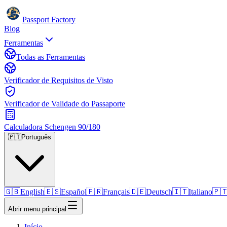
Passport Factory
Blog
Ferramentas
Todas as Ferramentas
Verificador de Requisitos de Visto
Verificador de Validade do Passaporte
Calculadora Schengen 90/180
🇵🇹
Português
🇬🇧
English
🇪🇸
Español
🇫🇷
Français
🇩🇪
Deutsch
🇮🇹
Italiano
🇵
Abrir menu principal
Início