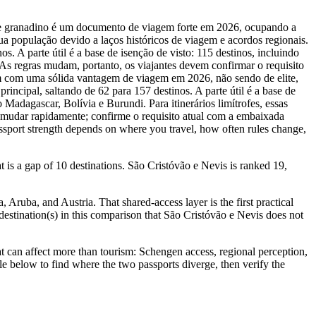
rte granadino é um documento de viagem forte em 2026, ocupando a
a população devido a laços históricos de viagem e acordos regionais.
. A parte útil é a base de isenção de visto: 115 destinos, incluindo
s regras mudam, portanto, os viajantes devem confirmar o requisito
tam com uma sólida vantagem de viagem em 2026, não sendo de elite,
incipal, saltando de 62 para 157 destinos. A parte útil é a base de
Madagascar, Bolívia e Burundi. Para itinerários limítrofes, essas
m mudar rapidamente; confirme o requisito atual com a embaixada
passport strength depends on where you travel, how often rules change,
 is a gap of 10 destinations. São Cristóvão e Nevis is ranked 19,
Aruba, and Austria. That shared-access layer is the first practical
6 destination(s) in this comparison that São Cristóvão e Nevis does not
 can affect more than tourism: Schengen access, regional perception,
ble below to find where the two passports diverge, then verify the