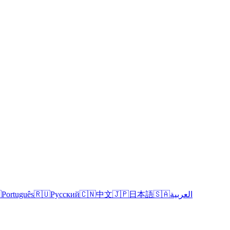

Português
🇷🇺
Русский
🇨🇳
中文
🇯🇵
日本語
🇸🇦
العربية