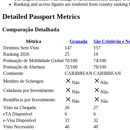
Ranking and access figures are rendered from country ranking hi
Detailed Passport Metrics
Comparação Detalhada
Métrica
Granada
São Cristóvão e Ne
Destinos Sem Visto
147
157
Ranking 2026
25
19
Pontuação de Mobilidade Global
70/100
74/100
Pontuação de Abertura
72/100
78/100
Continente
CARIBBEAN
CARIBBEAN
Membro de Schengen
Não
Não
Cidadania por Investimento
Não
Não
Residência por Investimento
Não
Não
Visto na Chegada
26
27
eTA Disponível
6
6
e-Visa Disponível
33
32
Visto Necessário
46
40