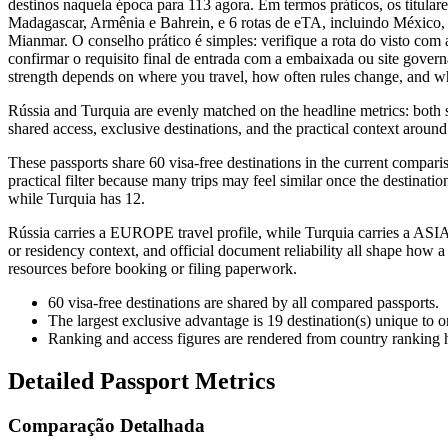
destinos naquela época para 113 agora. Em termos práticos, os titular
Madagascar, Armênia e Bahrein, e 6 rotas de eTA, incluindo México, 
Mianmar. O conselho prático é simples: verifique a rota do visto co
confirmar o requisito final de entrada com a embaixada ou site govern
strength depends on where you travel, how often rules change, and whethe
Rússia and Turquia are evenly matched on the headline metrics: both sh
shared access, exclusive destinations, and the practical context around
These passports share 60 visa-free destinations in the current compar
practical filter because many trips may feel similar once the destinatio
while Turquia has 12.
Rússia carries a EUROPE travel profile, while Turquia carries a ASIA t
or residency context, and official document reliability all shape how a
resources before booking or filing paperwork.
60
visa-free destinations are shared by all compared passports.
The largest exclusive advantage is
19
destination(s) unique to 
Ranking and access figures are rendered from country ranking hi
Detailed Passport Metrics
Comparação Detalhada