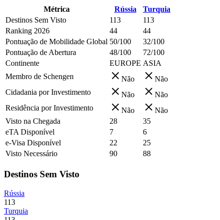
Métrica
Rússia
Turquia
Destinos Sem Visto
113
113
Ranking 2026
44
44
Pontuação de Mobilidade Global
50/100
32/100
Pontuação de Abertura
48/100
72/100
Continente
EUROPE
ASIA
Membro de Schengen
Não
Não
Cidadania por Investimento
Não
Não
Residência por Investimento
Não
Não
Visto na Chegada
28
35
eTA Disponível
7
6
e-Visa Disponível
22
25
Visto Necessário
90
88
Destinos Sem Visto
Rússia
113
Turquia
113