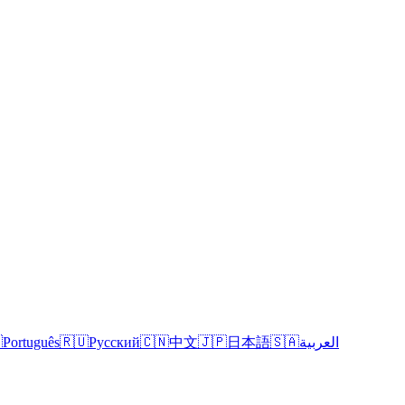

Português
🇷🇺
Русский
🇨🇳
中文
🇯🇵
日本語
🇸🇦
العربية