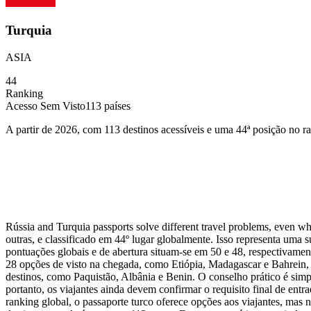
Turquia
ASIA
44
Ranking
Acesso Sem Visto
113
países
A partir de 2026, com 113 destinos acessíveis e uma 44ª posição no r
Rússia and Turquia passports solve different travel problems, even wh
outras, e classificado em 44º lugar globalmente. Isso representa uma 
pontuações globais e de abertura situam-se em 50 e 48, respectivament
28 opções de visto na chegada, como Etiópia, Madagascar e Bahrein, 
destinos, como Paquistão, Albânia e Benin. O conselho prático é sim
portanto, os viajantes ainda devem confirmar o requisito final de ent
ranking global, o passaporte turco oferece opções aos viajantes, mas