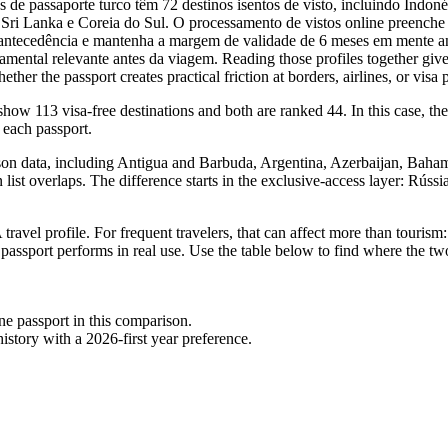
es de passaporte turco têm 72 destinos isentos de visto, incluindo Indo
Sri Lanka e Coreia do Sul. O processamento de vistos online preenche 
m antecedência e mantenha a margem de validade de 6 meses em mente an
amental relevante antes da viagem. Reading those profiles together gives
r the passport creates practical friction at borders, airlines, or visa p
ow 113 visa-free destinations and both are ranked 44. In this case, the u
 each passport.
ison data, including Antigua and Barbuda, Argentina, Azerbaijan, Bahama
n list overlaps. The difference starts in the exclusive-access layer: Rúss
ravel profile. For frequent travelers, that can affect more than tourism
 passport performs in real use. Use the table below to find where the two
one passport in this comparison.
story with a 2026-first year preference.