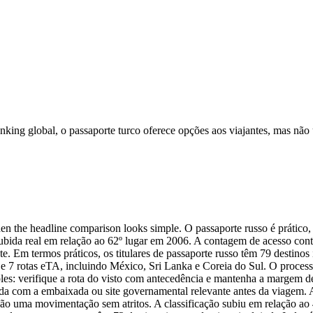
anking global, o passaporte turco oferece opções aos viajantes, mas nã
en the headline comparison looks simple. O passaporte russo é prático,
subida real em relação ao 62º lugar em 2006. A contagem de acesso conta 
e. Em termos práticos, os titulares de passaporte russo têm 79 destinos
e 7 rotas eTA, incluindo México, Sri Lanka e Coreia do Sul. O process
ples: verifique a rota do visto com antecedência e mantenha a margem 
rada com a embaixada ou site governamental relevante antes da viagem. 
 não uma movimentação sem atritos. A classificação subiu em relação ao