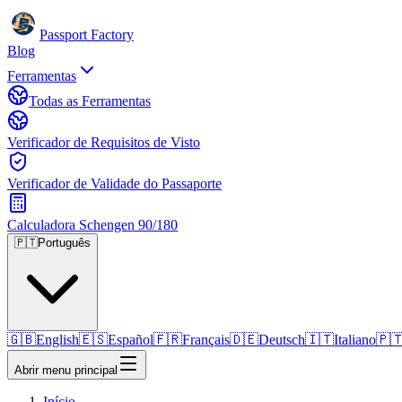
Passport Factory
Blog
Ferramentas
Todas as Ferramentas
Verificador de Requisitos de Visto
Verificador de Validade do Passaporte
Calculadora Schengen 90/180
🇵🇹
Português
🇬🇧
English
🇪🇸
Español
🇫🇷
Français
🇩🇪
Deutsch
🇮🇹
Italiano
🇵
Abrir menu principal
Início