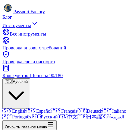
Passport Factory
Блог
Инструменты
Все инструменты
Проверка визовых требований
Проверка срока паспорта
Калькулятор Шенгена 90/180
🇷🇺
Русский
🇬🇧
English
🇪🇸
Español
🇫🇷
Français
🇩🇪
Deutsch
🇮🇹
Italiano
🇵🇹
Português
🇷🇺
Русский
🇨🇳
中文
🇯🇵
日本語
🇸🇦
العربية
Открыть главное меню