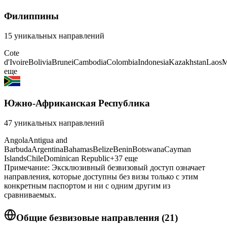
Филиппины
15
уникальных направлений
Cote
d'Ivoire
Bolivia
Brunei
Cambodia
Colombia
Indonesia
Kazakhstan
Laos
M
еще
Южно-Африканская Республика
47
уникальных направлений
Angola
Antigua and
Barbuda
Argentina
Bahamas
Belize
Benin
Botswana
Cayman
Islands
Chile
Dominican Republic
+
37
еще
Примечание: Эксклюзивный безвизовый доступ означает
направления, которые доступны без визы только с этим
конкретным паспортом и ни с одним другим из
сравниваемых.
Общие безвизовые направления
(
21
)