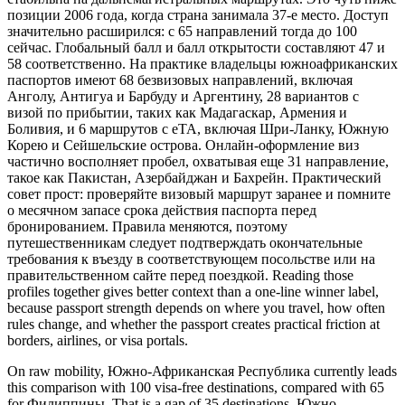
позиции 2006 года, когда страна занимала 37-е место. Доступ
значительно расширился: с 65 направлений тогда до 100
сейчас. Глобальный балл и балл открытости составляют 47 и
58 соответственно. На практике владельцы южноафриканских
паспортов имеют 68 безвизовых направлений, включая
Анголу, Антигуа и Барбуду и Аргентину, 28 вариантов с
визой по прибытии, таких как Мадагаскар, Армения и
Боливия, и 6 маршрутов с eTA, включая Шри-Ланку, Южную
Корею и Сейшельские острова. Онлайн-оформление виз
частично восполняет пробел, охватывая еще 31 направление,
такое как Пакистан, Азербайджан и Бахрейн. Практический
совет прост: проверяйте визовый маршрут заранее и помните
о месячном запасе срока действия паспорта перед
бронированием. Правила меняются, поэтому
путешественникам следует подтверждать окончательные
требования к въезду в соответствующем посольстве или на
правительственном сайте перед поездкой. Reading those
profiles together gives better context than a one-line winner label,
because passport strength depends on where you travel, how often
rules change, and whether the passport creates practical friction at
borders, airlines, or visa portals.
On raw mobility, Южно-Африканская Республика currently leads
this comparison with 100 visa-free destinations, compared with 65
for Филиппины. That is a gap of 35 destinations. Южно-