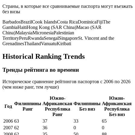
Страны, в которые все сравниваемые паспорта могут въезжать
без визы
Barbados
Brazil
Cook Islands
Costa Rica
Dominica
Fiji
The
Gambia
Haiti
Hong Kong (SAR China)
Macao (SAR
China)
Malaysia
Micronesia
Palestinian
Territory
Peru
Rwanda
Senegal
Singapore
St. Vincent and the
Grenadines
Thailand
Vanuatu
Kiribati
Historical Ranking Trends
Тренды рейтинга во времени
Историческое сравнение рейтингов паспортов с 2006 по 2026
(чем ниже ранг, тем лучше)
Южно-
Южно-
Филиппины
Африканская
Филиппины
Африканская
Год
Ранг
Республика
Без виз
Республика
Ранг
Без виз
2006
63
37
33
65
2007
62
36
0
0
2008
62
35
50
88