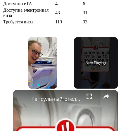
Доступно eTA
4
6
Доступна электронная
43
31
виза
Требуется виза
119
93
×
Now Playing
×
Play
Unmute
Fullscreen
Капсульный отель в Джакарте с бассейном дешевле 180 тысяч рупий 🇮🇩 Обзор бюджетного проживания