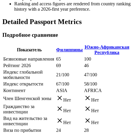
Ranking and access figures are rendered from country ranking
history with a 2026-first year preference.
Detailed Passport Metrics
Подробное сравнение
Южно-Африканская
Показатель
Филиппины
Республика
Безвизовые направления
65
100
Рейтинг 2026
69
46
Индекс глобальной
21/100
47/100
мобильности
Индекс открытости
67/100
58/100
Континент
ASIA
AFRICA
Член Шенгенской зоны
Нет
Нет
Гражданство за
Нет
Нет
инвестиции
Вид на жительство за
Нет
Нет
инвестиции
Виза по прибытии
24
28