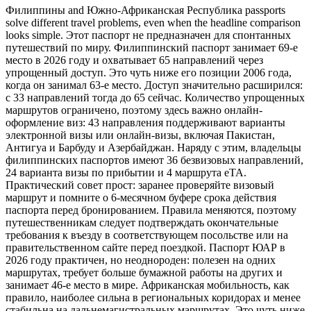
Филиппины and Южно-Африканская Республика passports
solve different travel problems, even when the headline comparison
looks simple. Этот паспорт не предназначен для спонтанных
путешествий по миру. Филиппинский паспорт занимает 69-е
место в 2026 году и охватывает 65 направлений через
упрощенный доступ. Это чуть ниже его позиции 2006 года,
когда он занимал 63-е место. Доступ значительно расширился:
с 33 направлений тогда до 65 сейчас. Количество упрощенных
маршрутов ограничено, поэтому здесь важно онлайн-
оформление виз: 43 направления поддерживают варианты
электронной визы или онлайн-визы, включая Пакистан,
Антигуа и Барбуду и Азербайджан. Наряду с этим, владельцы
филиппинских паспортов имеют 36 безвизовых направлений,
24 варианта визы по прибытии и 4 маршрута eTA.
Практический совет прост: заранее проверяйте визовый
маршрут и помните о 6-месячном буфере срока действия
паспорта перед бронированием. Правила меняются, поэтому
путешественникам следует подтверждать окончательные
требования к въезду в соответствующем посольстве или на
правительственном сайте перед поездкой. Паспорт ЮАР в
2026 году практичен, но неоднороден: полезен на одних
маршрутах, требует больше бумажной работы на других и
занимает 46-е место в мире. Африканская мобильность, как
правило, наиболее сильна в региональных коридорах и менее
стабильна на дальнемагистральных маршрутах. Это чуть ниже