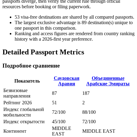
passports diverge, then verify the current rule through official
resources before booking or filing paperwork.
53
visa-free destinations are shared by all compared passports.
The largest exclusive advantage is
89
destination(s) unique to
one passport in this comparison.
Ranking and access figures are rendered from country ranking
history with a 2026-first year preference.
Detailed Passport Metrics
Подробное сравнение
Саудовская
Объединенные
Показатель
Аравия
Арабские Эмираты
Безвизовые
87
187
направления
Рейтинг 2026
51
2
Индекс глобальной
72/100
88/100
мобильности
Индекс открытости
45/100
72/100
MIDDLE
Континент
MIDDLE EAST
EAST