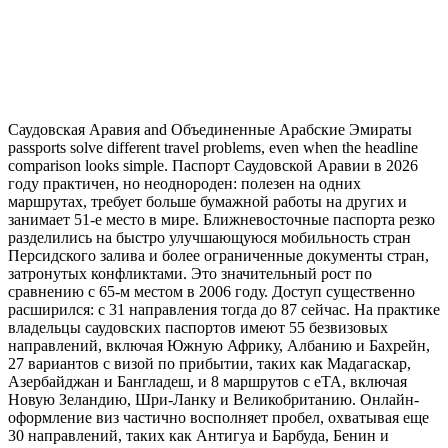
Саудовская Аравия and Объединенные Арабские Эмираты
passports solve different travel problems, even when the headline
comparison looks simple. Паспорт Саудовской Аравии в 2026
году практичен, но неоднороден: полезен на одних
маршрутах, требует больше бумажной работы на других и
занимает 51-е место в мире. Ближневосточные паспорта резко
разделились на быстро улучшающуюся мобильность стран
Персидского залива и более ограниченные документы стран,
затронутых конфликтами. Это значительный рост по
сравнению с 65-м местом в 2006 году. Доступ существенно
расширился: с 31 направления тогда до 87 сейчас. На практике
владельцы саудовских паспортов имеют 55 безвизовых
направлений, включая Южную Африку, Албанию и Бахрейн,
27 вариантов с визой по прибытии, таких как Мадагаскар,
Азербайджан и Бангладеш, и 8 маршрутов с eTA, включая
Новую Зеландию, Шри-Ланку и Великобританию. Онлайн-
оформление виз частично восполняет пробел, охватывая еще
30 направлений, таких как Антигуа и Барбуда, Бенин и