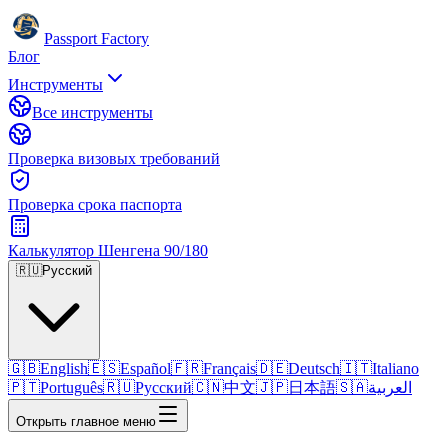
Passport Factory
Блог
Инструменты
Все инструменты
Проверка визовых требований
Проверка срока паспорта
Калькулятор Шенгена 90/180
🇷🇺
Русский
🇬🇧
English
🇪🇸
Español
🇫🇷
Français
🇩🇪
Deutsch
🇮🇹
Italiano
🇵🇹
Português
🇷🇺
Русский
🇨🇳
中文
🇯🇵
日本語
🇸🇦
العربية
Открыть главное меню