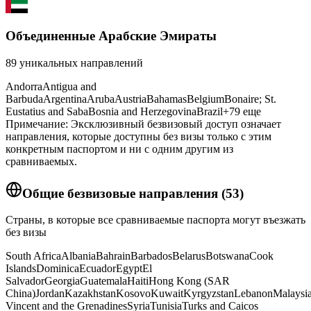
Объединенные Арабские Эмираты
89
уникальных направлений
Andorra
Antigua and
Barbuda
Argentina
Aruba
Austria
Bahamas
Belgium
Bonaire; St.
Eustatius and Saba
Bosnia and Herzegovina
Brazil
+
79
еще
Примечание: Эксклюзивный безвизовый доступ означает
направления, которые доступны без визы только с этим
конкретным паспортом и ни с одним другим из
сравниваемых.
Общие безвизовые направления
(
53
)
Страны, в которые все сравниваемые паспорта могут въезжать
без визы
South Africa
Albania
Bahrain
Barbados
Belarus
Botswana
Cook
Islands
Dominica
Ecuador
Egypt
El
Salvador
Georgia
Guatemala
Haiti
Hong Kong (SAR
China)
Jordan
Kazakhstan
Kosovo
Kuwait
Kyrgyzstan
Lebanon
Malaysi
Vincent and the Grenadines
Syria
Tunisia
Turks and Caicos