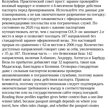
Колумбия. Практический совет прост: заранее проверяйте
визовый маршрут и помните о 6-месячном буфере действия
паспорта перед бронированием. Используйте эти данные для
планирования, а не как окончательное разрешение на поездку;
перед вылетом следует ознакомиться с официальными
рекомендациями посольства или пограничных служб. По
состоянию на 2026 год мало с какими паспортами
путешествовать легче, чем с паспортом ОАЭ: он занимает 2-е
место в мире и позволяет посещать 187 направлений без
стандартной заранее оформленной визы. Это настоящий
прорыв по сравнению с 62-м местом в 2006 году. Количество
доступных направлений говорит само за себя, увеличившись
с 35 до 187. Полезная часть — это безвизовая база: 142
направления, включая Албанию, Андорру, Антигуа и Барбуду.
Виза по прибытии добавляет еще 32 варианта, такие как
Мадагаскар, Бангладеш и Боливия. Оговорка стандартная:
даже с сильным паспортом возможны проверки
авиакомпаниями и пограничными службами, поэтому важен
6-месячный запас срока действия паспорта. Правила
меняются, поэтому путешественникам следует подтверждать
окончательные требования к въезду в соответствующем
посольстве или на государственном сайте перед поездкой.
Reading those profiles together gives better context than a one-line
winner label, because passport strength depends on where you
travel, how often rules change, and whether the passport creates