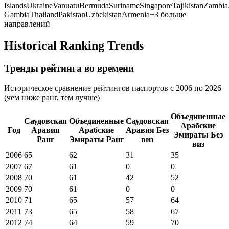
Islands
Ukraine
Vanuatu
Bermuda
Suriname
Singapore
Tajikistan
Zambia
Gambia
Thailand
Pakistan
Uzbekistan
Armenia
+
3
больше
направлений
Historical Ranking Trends
Тренды рейтинга во времени
Историческое сравнение рейтингов паспортов с 2006 по 2026
(чем ниже ранг, тем лучше)
Объединенные
Саудовская
Объединенные
Саудовская
Арабские
Год
Аравия
Арабские
Аравия
Без
Эмираты
Без
Ранг
Эмираты
Ранг
виз
виз
2006
65
62
31
35
2007
67
61
0
0
2008
70
61
42
52
2009
70
61
0
0
2010
71
65
57
64
2011
73
65
58
67
2012
74
64
59
70