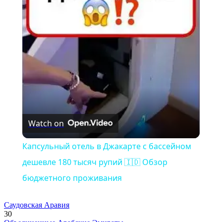
Video
Watch on
Капсульный отель в Джакарте с бассейном
дешевле 180 тысяч рупий 🇮🇩 Обзор
бюджетного проживания
Саудовская Аравия
30