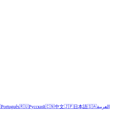

Português
🇷🇺
Русский
🇨🇳
中文
🇯🇵
日本語
🇸🇦
العربية