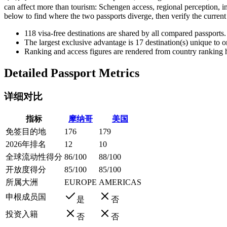
can affect more than tourism: Schengen access, regional perception, in
below to find where the two passports diverge, then verify the current
118
visa-free destinations are shared by all compared passports.
The largest exclusive advantage is
17
destination(s) unique to 
Ranking and access figures are rendered from country ranking hi
Detailed Passport Metrics
详细对比
指标
摩纳哥
美国
免签目的地
176
179
2026年排名
12
10
全球流动性得分
86/100
88/100
开放度得分
85/100
85/100
所属大洲
EUROPE
AMERICAS
申根成员国
是
否
投资入籍
否
否