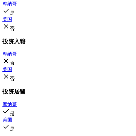
摩纳哥
是
美国
否
投资入籍
摩纳哥
否
美国
否
投资居留
摩纳哥
是
美国
是