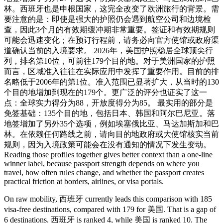
林。西班牙也是申根国家，这完全改变了欧洲旅行的背景。需
要注意的是：即使是强大的护照仍会遇到航空公司和边境检
查，因此3个月的有效期缓冲期非常重要。签证和有效期规则
可能会迅速变化；在预订行程前，请务必向官方使馆或政府渠
道确认当前的入境要求。 2026年，美国护照稳居全球顶尖行
列，排名第10位，可前往179个目的地。对于美洲国家的护照
而言，区域准入往往在实际应用中发挥了重要作用。目前的排
名略低于2006年的第1位。准入范围已显著扩大，从当时的130
个目的地增加到现在的179个。更广泛的评分也证实了这一
点：全球实力得分为88，开放度得分为85。 最实用的部分是
免签基础：135个目的地，包括日本、韩国和阿尔巴尼亚。落
地签增加了另外35个选项，例如埃塞俄比亚、马达加斯加和巴
林。在依赖任何路线之前，请向目的地政府或大使馆核实当前
规则，因为入境政策可能会在没有通知的情况下发生变动。
Reading those profiles together gives better context than a one-line
winner label, because passport strength depends on where you
travel, how often rules change, and whether the passport creates
practical friction at borders, airlines, or visa portals.
On raw mobility, 西班牙 currently leads this comparison with 185
visa-free destinations, compared with 179 for 美国. That is a gap of
6 destinations. 西班牙 is ranked 4, while 美国 is ranked 10. The