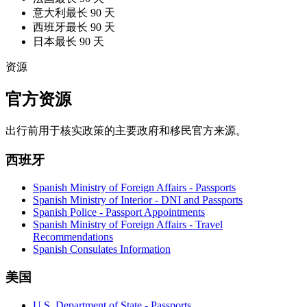
意大利
最长 90 天
西班牙
最长 90 天
日本
最长 90 天
资源
官方资源
出行前用于核实政策的主要政府和移民官方来源。
西班牙
Spanish Ministry of Foreign Affairs - Passports
Spanish Ministry of Interior - DNI and Passports
Spanish Police - Passport Appointments
Spanish Ministry of Foreign Affairs - Travel
Recommendations
Spanish Consulates Information
美国
U.S. Department of State - Passports