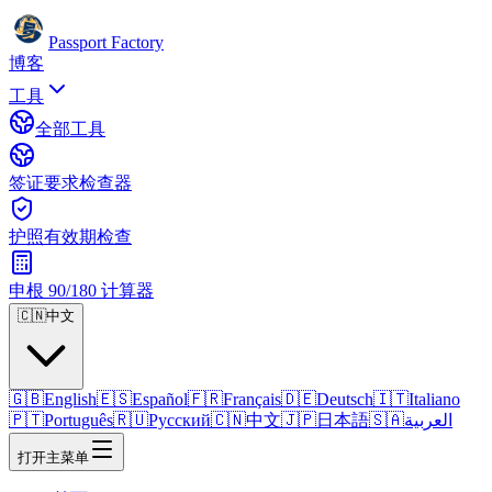
Passport Factory
博客
工具
全部工具
签证要求检查器
护照有效期检查
申根 90/180 计算器
🇨🇳
中文
🇬🇧
English
🇪🇸
Español
🇫🇷
Français
🇩🇪
Deutsch
🇮🇹
Italiano
🇵🇹
Português
🇷🇺
Русский
🇨🇳
中文
🇯🇵
日本語
🇸🇦
العربية
打开主菜单