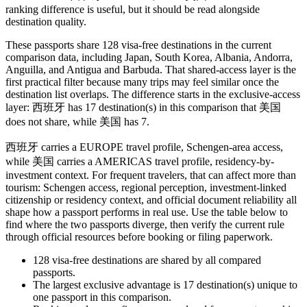
ranking difference is useful, but it should be read alongside
destination quality.
These passports share 128 visa-free destinations in the current
comparison data, including Japan, South Korea, Albania, Andorra,
Anguilla, and Antigua and Barbuda. That shared-access layer is the
first practical filter because many trips may feel similar once the
destination list overlaps. The difference starts in the exclusive-access
layer: 西班牙 has 17 destination(s) in this comparison that 美国
does not share, while 美国 has 7.
西班牙 carries a EUROPE travel profile, Schengen-area access,
while 美国 carries a AMERICAS travel profile, residency-by-
investment context. For frequent travelers, that can affect more than
tourism: Schengen access, regional perception, investment-linked
citizenship or residency context, and official document reliability all
shape how a passport performs in real use. Use the table below to
find where the two passports diverge, then verify the current rule
through official resources before booking or filing paperwork.
128
visa-free destinations are shared by all compared
passports.
The largest exclusive advantage is
17
destination(s) unique to
one passport in this comparison.