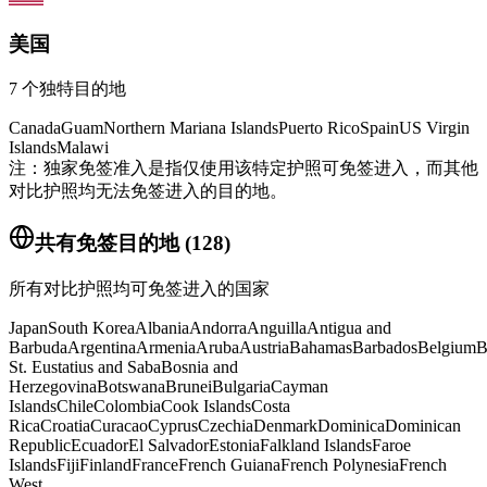
美国
7
个独特目的地
Canada
Guam
Northern Mariana Islands
Puerto Rico
Spain
US Virgin
Islands
Malawi
注：独家免签准入是指仅使用该特定护照可免签进入，而其他
对比护照均无法免签进入的目的地。
共有免签目的地
(
128
)
所有对比护照均可免签进入的国家
Japan
South Korea
Albania
Andorra
Anguilla
Antigua and
Barbuda
Argentina
Armenia
Aruba
Austria
Bahamas
Barbados
Belgium
B
St. Eustatius and Saba
Bosnia and
Herzegovina
Botswana
Brunei
Bulgaria
Cayman
Islands
Chile
Colombia
Cook Islands
Costa
Rica
Croatia
Curacao
Cyprus
Czechia
Denmark
Dominica
Dominican
Republic
Ecuador
El Salvador
Estonia
Falkland Islands
Faroe
Islands
Fiji
Finland
France
French Guiana
French Polynesia
French
West