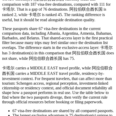
comparison with 187 visa-free destinations, compared with 111 for
卡塔尔. That is a gap of 76 destinations. 阿拉伯联合酋长国 is
ranked 2, while 卡塔尔 is ranked 45. The ranking difference is
useful, but it should be read alongside destination quality.
These passports share 67 visa-free destinations in the current
comparison data, including Albania, Argentina, Armenia, Bahamas,
Barbados, and Belarus. That shared-access layer is the first practical
filter because many trips may feel similar once the destination list
overlaps. The difference starts in the exclusive-access layer: 卡塔尔
has 3 destination(s) in this comparison that 阿拉伯联合酋长国 does
not share, while 阿拉伯联合酋长国 has 75.
卡塔尔 carries a MIDDLE EAST travel profile, while 阿拉伯联合
酋长国 carries a MIDDLE EAST travel profile, residency-by-
investment context. For frequent travelers, that can affect more than
tourism: Schengen access, regional perception, investment-linked
citizenship or residency context, and official document reliability all
shape how a passport performs in real use. Use the table below to
find where the two passports diverge, then verify the current rule
through official resources before booking or filing paperwork.
67
visa-free destinations are shared by all compared passports.
The largest exclusive advantage is
75
destination(s) unique to