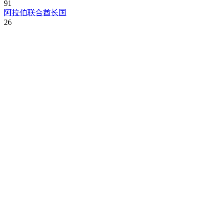
91
阿拉伯联合酋长国
26