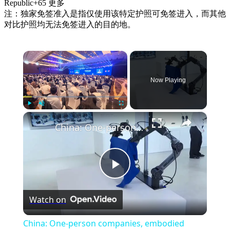
Republic
+
65
更多
注：独家免签准入是指仅使用该特定护照可免签进入，而其他
对比护照均无法免签进入的目的地。
×
Now Playing
×
Play
Unmute
Fullscreen
China: One-person companies, embodied intelligence in spotlight at 2026 Global Digital Economy Conference.
Play
Watch on
Video
China: One-person companies, embodied