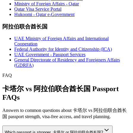
Ministry of Foreign Affairs - Qatar
Qatar Visa Service Portal
Hukoomi - Qatar e-Government
阿拉伯联合酋长国
UAE Ministry of Foreign Affairs and International
Cooperation
Federal Authority for Identity and Citizenship (ICA)
UAE Government - Passport Services
General Directorate of Residency and Foreigners Affairs
(GDRFA)
FAQ
卡塔尔 vs 阿拉伯联合酋长国 Passport
FAQs
Answers to common questions about 卡塔尔 vs 阿拉伯联合酋长
国 passport strength, visa-free access, and travel planning.
Which passport is stronger, 卡塔尔 or 阿拉伯联合酋长国?