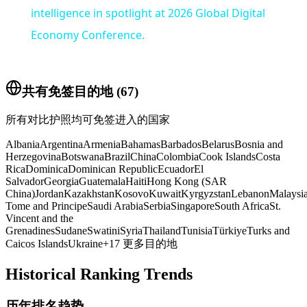
intelligence in spotlight at 2026 Global Digital
Economy Conference.
共有免签目的地
(
67
)
所有对比护照均可免签进入的国家
Albania
Argentina
Armenia
Bahamas
Barbados
Belarus
Bosnia and
Herzegovina
Botswana
Brazil
China
Colombia
Cook Islands
Costa
Rica
Dominica
Dominican Republic
Ecuador
El
Salvador
Georgia
Guatemala
Haiti
Hong Kong (SAR
China)
Jordan
Kazakhstan
Kosovo
Kuwait
Kyrgyzstan
Lebanon
Malaysi
Tome and Principe
Saudi Arabia
Serbia
Singapore
South Africa
St.
Vincent and the
Grenadines
Sudan
eSwatini
Syria
Thailand
Tunisia
Türkiye
Turks and
Caicos Islands
Ukraine
+
17
更多目的地
Historical Ranking Trends
历年排名趋势