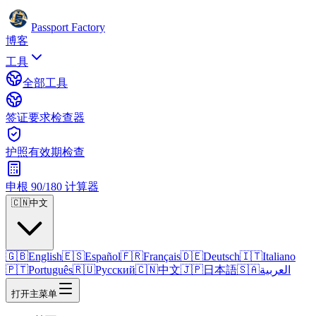
Passport Factory
博客
工具
全部工具
签证要求检查器
护照有效期检查
申根 90/180 计算器
🇨🇳
中文
🇬🇧
English
🇪🇸
Español
🇫🇷
Français
🇩🇪
Deutsch
🇮🇹
Italiano
🇵🇹
Português
🇷🇺
Русский
🇨🇳
中文
🇯🇵
日本語
🇸🇦
العربية
打开主菜单