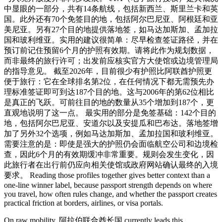
中显眼的一部分，共有14条航线，包括新西兰、斯里兰卡和英
国。此外还有70个免签目的地，包括阿尔巴尼亚、阿根廷和亚
美尼亚。另有27个目的地提供落地签，如马达加斯加、孟加拉
国和玻利维亚。实用的建议很简单：尽早检查签证路径，并在
预订前记住预留6个月的护照有效期。请将此作为规划数据，
而非最终的旅行许可；出发前应核实官方大使馆或边境管理局
的指导意见。 截至2026年，目前很少有护照比阿联酋护照更
便于旅行：它在全球排名第2位，在任何情况下都无需预先办
理标准签证即可到达187个目的地。这与2006年的第62位相比
是真正的飞跃。可前往目的地的数量从35个增加到187个，更
直观地说明了这一点。 最实用的部分是免签基础：142个目的
地，包括阿尔巴尼亚、安道尔以及安提瓜和巴布达。落地签增
加了另外32个选项，例如马达加斯加、孟加拉国和玻利维亚。
需要注意的是：即使是强大的护照仍会面临航空公司和边境检
查，因此6个月的有效期缓冲非常重要。规则会发生变化，因
此旅行者在出行前仍应向相关使馆或政府网站确认最终的入境
要求。 Reading those profiles together gives better context than a
one-line winner label, because passport strength depends on where
you travel, how often rules change, and whether the passport creates
practical friction at borders, airlines, or visa portals.
On raw mobility, 阿拉伯联合酋长国 currently leads this