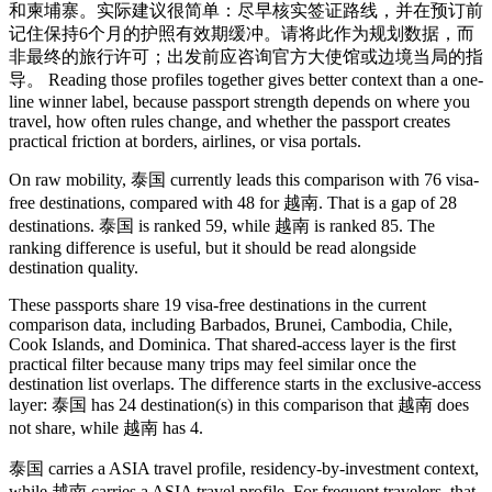
和柬埔寨。实际建议很简单：尽早核实签证路线，并在预订前
记住保持6个月的护照有效期缓冲。请将此作为规划数据，而
非最终的旅行许可；出发前应咨询官方大使馆或边境当局的指
导。 Reading those profiles together gives better context than a one-
line winner label, because passport strength depends on where you
travel, how often rules change, and whether the passport creates
practical friction at borders, airlines, or visa portals.
On raw mobility, 泰国 currently leads this comparison with 76 visa-
free destinations, compared with 48 for 越南. That is a gap of 28
destinations. 泰国 is ranked 59, while 越南 is ranked 85. The
ranking difference is useful, but it should be read alongside
destination quality.
These passports share 19 visa-free destinations in the current
comparison data, including Barbados, Brunei, Cambodia, Chile,
Cook Islands, and Dominica. That shared-access layer is the first
practical filter because many trips may feel similar once the
destination list overlaps. The difference starts in the exclusive-access
layer: 泰国 has 24 destination(s) in this comparison that 越南 does
not share, while 越南 has 4.
泰国 carries a ASIA travel profile, residency-by-investment context,
while 越南 carries a ASIA travel profile. For frequent travelers, that