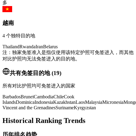
多
越南
4
个独特目的地
Thailand
Rwanda
Iran
Belarus
注：独家免签准入是指仅使用该特定护照可免签进入，而其他
对比护照均无法免签进入的目的地。
共有免签目的地
(
19
)
所有对比护照均可免签进入的国家
Barbados
Brunei
Cambodia
Chile
Cook
Islands
Dominica
Indonesia
Kazakhstan
Laos
Malaysia
Micronesia
Mongo
Vincent and the Grenadines
Suriname
Kyrgyzstan
Historical Ranking Trends
历年排名趋势