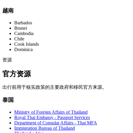
越南
Barbados
Brunei
Cambodia
Chile
Cook Islands
Dominica
资源
官方资源
出行前用于核实政策的主要政府和移民官方来源。
泰国
Ministry of Foreign Affairs of Thailand
Royal Thai Embassy - Passport Services
Department of Consular Affairs - Thai MFA
Immigration Bureau of Thailand