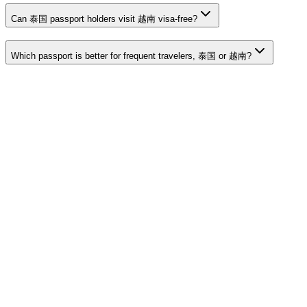
Can 泰国 passport holders visit 越南 visa-free?
Which passport is better for frequent travelers, 泰国 or 越南?