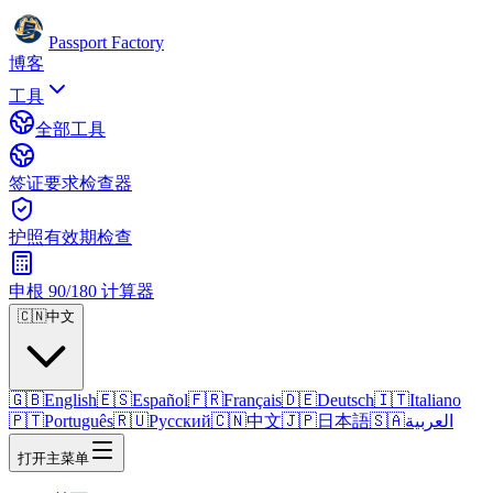
Passport Factory
博客
工具
全部工具
签证要求检查器
护照有效期检查
申根 90/180 计算器
🇨🇳
中文
🇬🇧
English
🇪🇸
Español
🇫🇷
Français
🇩🇪
Deutsch
🇮🇹
Italiano
🇵🇹
Português
🇷🇺
Русский
🇨🇳
中文
🇯🇵
日本語
🇸🇦
العربية
打开主菜单