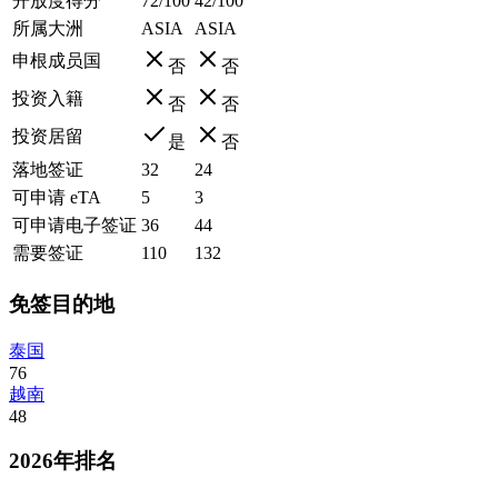
开放度得分
72/100
42/100
所属大洲
ASIA
ASIA
申根成员国
否
否
投资入籍
否
否
投资居留
是
否
落地签证
32
24
可申请 eTA
5
3
可申请电子签证
36
44
需要签证
110
132
免签目的地
泰国
76
越南
48
2026年排名