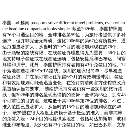
泰国 and 越南 passports solve different travel problems, even when
the headline comparison looks simple. 截至2026年，泰国护照拥
有76个可通达目的地，全球排名第59位，为旅行者提供了多种
选择，但并非完全无障碍。这比2006年的第67位有所提升。通
达范围显著扩大，从当时的29个目的地增加到现在的76个。
由于顺畅的路线有限，在线签证办理显得尤为重要：36个目的
地支持电子签证或在线签证选项，包括安提瓜和巴布达、阿塞
拜疆和贝宁。此外，泰国护照持有者拥有43个免签目的地、32
个落地签选项和5个eTA路线。实用的建议很简单：尽早检查
签证路线，并在预订前记住预留6个月的有效期缓冲期。签证
和有效期规则可能会迅速变化；在预订前请向官方使馆或政府
渠道确认当前要求。 越南护照持有者仍有一些实用的旅行路
线，但2026年的排名呈现出谨慎的态势：全球第85位，拥有48
个可前往的目的地。这略低于其2006年第78位的排名。不过，
准入范围已显著扩大，从当时的18个目的地增加到现在的48
个。 该护照在很大程度上依赖于基于抵达的准入，而非纯粹
的免签入境：24个目的地提供落地签，包括马达加斯加、玻利
维亚和布隆迪。此外还有23个免签目的地，如巴巴多斯、文莱