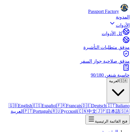
Passport Factory
المدونة
الأدوات
كل الأدوات
مدقق متطلبات التأشيرة
مدقق صلاحية جواز السفر
حاسبة شنغن 90/180
🇸🇦
العربية
🇬🇧
English
🇪🇸
Español
🇫🇷
Français
🇩🇪
Deutsch
🇮🇹
Italiano
🇸🇦
日本語
🇯🇵
中文
🇨🇳
Русский
🇷🇺
Português
🇵🇹
العربية
فتح القائمة الرئيسية
الرئيسية