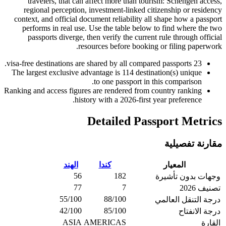
travelers, that can affect more than tourism: Schengen access,
regional perception, investment-linked citizenship or residency
context, and official document reliability all shape how a passport
performs in real use. Use the table below to find where the two
passports diverge, then verify the current rule through official
resources before booking or filing paperwork.
visa-free destinations are shared by all compared passports.
23
The largest exclusive advantage is
114
destination(s) unique
to one passport in this comparison.
Ranking and access figures are rendered from country ranking
history with a 2026-first year preference.
Detailed Passport Metrics
مقارنة تفصيلية
المعيار
كندا
الهند
56
182
وجهات بدون تأشيرة
77
7
تصنيف 2026
55/100
88/100
درجة التنقل العالمي
42/100
85/100
درجة الانفتاح
ASIA
AMERICAS
القارة