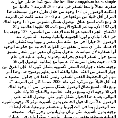
the headline comparison looks simple. تمنح كندا حاملي جوازات
سفرها مجالاً واسعاً للسفر في عام 2026: المرتبة 7 عالمياً، مع
إمكانية الوصول إلى 182 وجهة من خلال طرق دخول مبسطة. هذا
المركز أقل قليلاً من موقعها في عام 2006 عندما كانت في المرتبة
6. ومع ذلك، اتسع نطاق الوصول بشكل ملموس من 125 وجهة آنذاك
إلى 182 الآن. وتدعم النتائج الأوسع ذلك: 88 للقوة العالمية و85
للانفتاح. الجزء المفيد هو قاعدة الإعفاء من التأشيرة: 137 وجهة، بما
في ذلك اليابان وكوريا الجنوبية وألبانيا. وتضيف التأشيرة عند
الوصول 36 خياراً آخر، مع أمثلة مثل مصر وإثيوبيا ومدغشقر. قبل
الاعتماد على أي مسار، تحقق من القواعد الحالية مع حكومة الوجهة
أو السفارة لأن سياسات الدخول يمكن أن تتغير دون إشعار مسبق.
يتمتع جواز السفر الهندي بحركية محدودة ولكنها عملية في عام
2026، حيث يحتل المرتبة 77 عالمياً مع إمكانية الوصول إلى 56
وجهة. تختلف جوازات السفر الآسيوية بشكل كبير، لذا فإن الفرق بين
جواز السفر من الفئة العليا والفئة الدنيا يظهر بوضوح هنا. وهذا أمر
مهم في التخطيط الفعلي للسفر، وليس فقط في جداول التصنيف.
إنه أقل قليلاً من مركزه في عام 2006 عندما كان في المرتبة 71.
ومع ذلك، اتسع نطاق الوصول بشكل ملموس، من 25 وجهة آنذاك
إلى 56 وجهة الآن. وتبلغ درجاته العالمية والانفتاح 55 و42 على
التوالي. يعتمد هذا الجواز بشكل كبير على الوصول القائم على
الوصول بدلاً من الدخول الخالص بدون تأشيرة: توفر 28 وجهة تأشيرة
عند الوصول، بما في ذلك إثيوبيا ومدغشقر وبوليفيا. هناك أيضاً 26
وجهة بدون تأشيرة، مثل بوتان وباربادوس وجزر كوك. النصيحة
العملية بسيطة: تحقق من مسار التأشيرة مبكراً وابقِ في اعتبارك