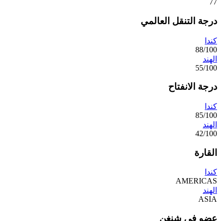
77
درجة التنقل العالمي
كندا
88/100
الهند
55/100
درجة الانفتاح
كندا
85/100
الهند
42/100
القارة
كندا
AMERICAS
الهند
ASIA
عضو في شنغن