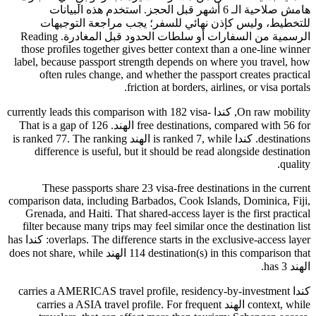
هامش صلاحية الـ 6 أشهر قبل الحجز. استخدم هذه البيانات
للتخطيط، وليس كإذن نهائي للسفر؛ يجب مراجعة التوجيهات
الرسمية من السفارات أو سلطات الحدود قبل المغادرة. Reading
those profiles together gives better context than a one-line winner
label, because passport strength depends on where you travel, how
often rules change, and whether the passport creates practical
friction at borders, airlines, or visa portals.
On raw mobility, كندا currently leads this comparison with 182 visa-
free destinations, compared with 56 for الهند. That is a gap of 126
destinations. كندا is ranked 7, while الهند is ranked 77. The ranking
difference is useful, but it should be read alongside destination
quality.
These passports share 23 visa-free destinations in the current
comparison data, including Barbados, Cook Islands, Dominica, Fiji,
Grenada, and Haiti. That shared-access layer is the first practical
filter because many trips may feel similar once the destination list
overlaps. The difference starts in the exclusive-access layer: كندا has
114 destination(s) in this comparison that الهند does not share, while
الهند has 3.
كندا carries a AMERICAS travel profile, residency-by-investment
context, while الهند carries a ASIA travel profile. For frequent