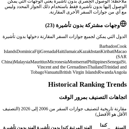
ملاحظة: الوصول الحصري بدون تأشيرة يعني الوجهات التي يمكن
الوصول إليها بدون تأشيرة فقط باستخدام ذلك الجواز المحدد وليس
مع أي من جوازات السفر الأخرى المقارنة.
وجهات مشتركة بدون تأشيرة
(
23
)
الدول التي يمكن لجميع جوازات السفر المقارنة دخولها بدون تأشيرة
Barbados
Cook
Islands
Dominica
Fiji
Grenada
Haiti
Jamaica
Kazakhstan
Kiribati
Macao
(SAR
China)
Malaysia
Mauritius
Micronesia
Montserrat
Philippines
Senegal
St.
Vincent and the Grenadines
Thailand
Trinidad and
Tobago
Vanuatu
British Virgin Islands
Rwanda
Angola
Historical Ranking Trends
اتجاهات التصنيف بمرور الوقت
مقارنة تاريخية لتصنيف جوازات السفر من 2006 إلى 2026 (التصنيف
الأقل هو الأفضل)
كندا
السنة
الهند
المرتبة
كندا
بدون تأشيرة
الهند
بدون تأشيرة