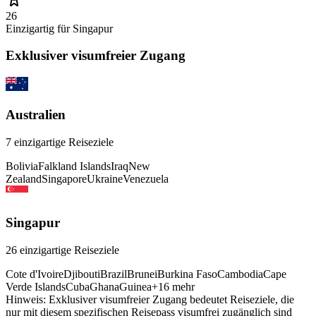
26
Einzigartig für
Singapur
Exklusiver visumfreier Zugang
Australien
7
einzigartige Reiseziele
Bolivia
Falkland Islands
Iraq
New
Zealand
Singapore
Ukraine
Venezuela
Singapur
26
einzigartige Reiseziele
Cote d'Ivoire
Djibouti
Brazil
Brunei
Burkina Faso
Cambodia
Cape
Verde Islands
Cuba
Ghana
Guinea
+
16
mehr
Hinweis: Exklusiver visumfreier Zugang bedeutet Reiseziele, die
nur mit diesem spezifischen Reisepass visumfrei zugänglich sind