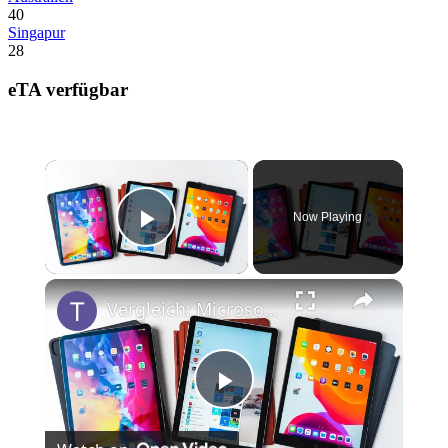
40
Singapur
28
eTA verfügbar
×
Now Playing
Play Video
×
Vergleich: Microsoft Surface Go 2 VS Apple iPad 7 & iPad Pro
Play