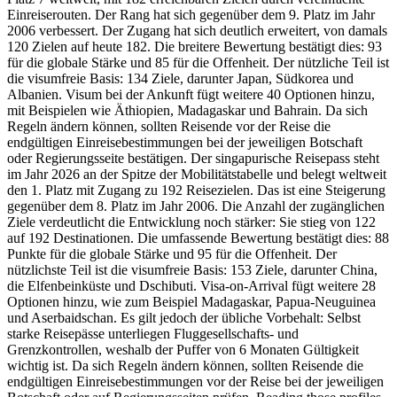
Einreiserouten. Der Rang hat sich gegenüber dem 9. Platz im Jahr
2006 verbessert. Der Zugang hat sich deutlich erweitert, von damals
120 Zielen auf heute 182. Die breitere Bewertung bestätigt dies: 93
für die globale Stärke und 85 für die Offenheit. Der nützliche Teil ist
die visumfreie Basis: 134 Ziele, darunter Japan, Südkorea und
Albanien. Visum bei der Ankunft fügt weitere 40 Optionen hinzu,
mit Beispielen wie Äthiopien, Madagaskar und Bahrain. Da sich
Regeln ändern können, sollten Reisende vor der Reise die
endgültigen Einreisebestimmungen bei der jeweiligen Botschaft
oder Regierungsseite bestätigen. Der singapurische Reisepass steht
im Jahr 2026 an der Spitze der Mobilitätstabelle und belegt weltweit
den 1. Platz mit Zugang zu 192 Reisezielen. Das ist eine Steigerung
gegenüber dem 8. Platz im Jahr 2006. Die Anzahl der zugänglichen
Ziele verdeutlicht die Entwicklung noch stärker: Sie stieg von 122
auf 192 Destinationen. Die umfassende Bewertung bestätigt dies: 88
Punkte für die globale Stärke und 95 für die Offenheit. Der
nützlichste Teil ist die visumfreie Basis: 153 Ziele, darunter China,
die Elfenbeinküste und Dschibuti. Visa-on-Arrival fügt weitere 28
Optionen hinzu, wie zum Beispiel Madagaskar, Papua-Neuguinea
und Aserbaidschan. Es gilt jedoch der übliche Vorbehalt: Selbst
starke Reisepässe unterliegen Fluggesellschafts- und
Grenzkontrollen, weshalb der Puffer von 6 Monaten Gültigkeit
wichtig ist. Da sich Regeln ändern können, sollten Reisende die
endgültigen Einreisebestimmungen vor der Reise bei der jeweiligen