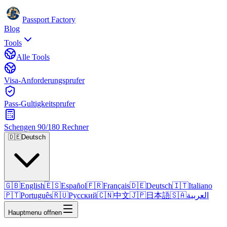
Passport Factory
Blog
Tools
Alle Tools
Visa-Anforderungsprufer
Pass-Gultigkeitsprufer
Schengen 90/180 Rechner
🇩🇪
Deutsch
🇬🇧
English
🇪🇸
Español
🇫🇷
Français
🇩🇪
Deutsch
🇮🇹
Italiano
🇵🇹
Português
🇷🇺
Русский
🇨🇳
中文
🇯🇵
日本語
🇸🇦
العربية
Hauptmenu offnen