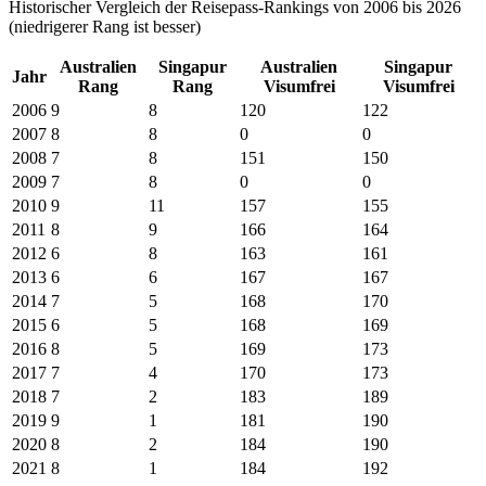
Historischer Vergleich der Reisepass-Rankings von 2006 bis 2026
(niedrigerer Rang ist besser)
Australien
Singapur
Australien
Singapur
Jahr
Rang
Rang
Visumfrei
Visumfrei
2006
9
8
120
122
2007
8
8
0
0
2008
7
8
151
150
2009
7
8
0
0
2010
9
11
157
155
2011
8
9
166
164
2012
6
8
163
161
2013
6
6
167
167
2014
7
5
168
170
2015
6
5
168
169
2016
8
5
169
173
2017
7
4
170
173
2018
7
2
183
189
2019
9
1
181
190
2020
8
2
184
190
2021
8
1
184
192