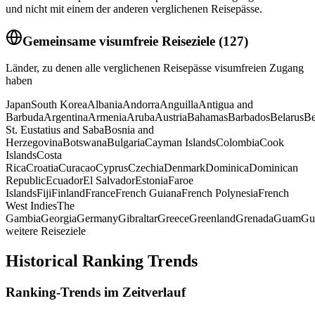
und nicht mit einem der anderen verglichenen Reisepässe.
Gemeinsame visumfreie Reiseziele
(
127
)
Länder, zu denen alle verglichenen Reisepässe visumfreien Zugang
haben
Japan
South Korea
Albania
Andorra
Anguilla
Antigua and
Barbuda
Argentina
Armenia
Aruba
Austria
Bahamas
Barbados
Belarus
Be
St. Eustatius and Saba
Bosnia and
Herzegovina
Botswana
Bulgaria
Cayman Islands
Colombia
Cook
Islands
Costa
Rica
Croatia
Curacao
Cyprus
Czechia
Denmark
Dominica
Dominican
Republic
Ecuador
El Salvador
Estonia
Faroe
Islands
Fiji
Finland
France
French Guiana
French Polynesia
French
West Indies
The
Gambia
Georgia
Germany
Gibraltar
Greece
Greenland
Grenada
Guam
Gu
weitere Reiseziele
Historical Ranking Trends
Ranking-Trends im Zeitverlauf