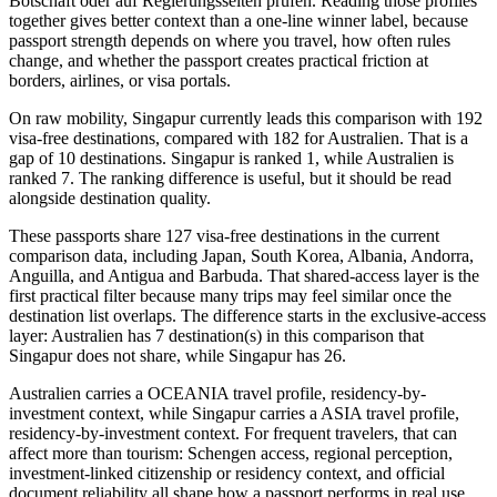
Botschaft oder auf Regierungsseiten prüfen. Reading those profiles
together gives better context than a one-line winner label, because
passport strength depends on where you travel, how often rules
change, and whether the passport creates practical friction at
borders, airlines, or visa portals.
On raw mobility, Singapur currently leads this comparison with 192
visa-free destinations, compared with 182 for Australien. That is a
gap of 10 destinations. Singapur is ranked 1, while Australien is
ranked 7. The ranking difference is useful, but it should be read
alongside destination quality.
These passports share 127 visa-free destinations in the current
comparison data, including Japan, South Korea, Albania, Andorra,
Anguilla, and Antigua and Barbuda. That shared-access layer is the
first practical filter because many trips may feel similar once the
destination list overlaps. The difference starts in the exclusive-access
layer: Australien has 7 destination(s) in this comparison that
Singapur does not share, while Singapur has 26.
Australien carries a OCEANIA travel profile, residency-by-
investment context, while Singapur carries a ASIA travel profile,
residency-by-investment context. For frequent travelers, that can
affect more than tourism: Schengen access, regional perception,
investment-linked citizenship or residency context, and official
document reliability all shape how a passport performs in real use.