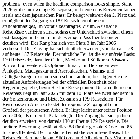
problems, even when the headline comparison looks simple. Stand
2026 gibt es nur wenige Reisepässe, mit denen das Reisen einfacher
ist als mit dem japanischen Pass: Er belegt weltweit den 2. Platz und
ermöglicht den Zugang zu 187 Reisezielen ohne ein
standardmäßiges, im Voraus beantragtes Visum. Asiatische
Reisepässe variieren stark, sodass der Unterschied zwischen einem
erstklassigen und einem minderwertigen Pass hier besonders
deutlich wird. Der Rang hat sich von Platz 3 im Jahr 2006
verbessert. Der Zugang hat sich deutlich erweitert, von damals 128
auf heute 187 Reiseziele. Der nützliche Teil ist die visumfreie Basis:
139 Reiseziele, darunter China, Mexiko und Südkorea. Visa-on-
Arrival fügt weitere 36 Optionen hinzu, mit Beispielen wie
Äthiopien, Madagaskar und Aserbaidschan. Visums- und
Gültigkeitsregeln können sich schnell ändern; bestätigen Sie die
aktuellen Anforderungen bei der offiziellen Botschaft oder
Regierungsquelle, bevor Sie Ihre Reise planen. Der amerikanische
Reisepass liegt im Jahr 2026 mit dem 10. Platz weltweit bequem in
der Spitzengruppe und bietet Zugang zu 179 Reisezielen. Für
Reisepässe in Amerika leistet der regionale Zugang oft einen
Großteil der praktischen Arbeit. Er liegt leicht unter seiner Position
von 2006, als er den 1. Platz belegte. Der Zugang hat sich jedoch
deutlich erweitert, von damals 130 auf heute 179 Reiseziele. Die
breitere Bewertung bestätigt dies: 88 für die globale Stärke und 85
für die Offenheit. Der nützliche Teil ist die visumfreie Basis: 135
Reiseziele, darunter Japan, Südkorea und Albanien. Das Visum bei