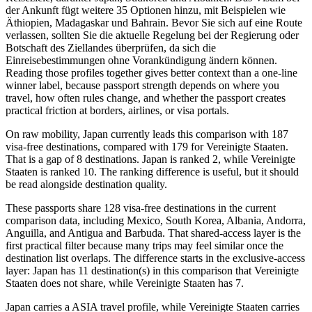
der Ankunft fügt weitere 35 Optionen hinzu, mit Beispielen wie
Äthiopien, Madagaskar und Bahrain. Bevor Sie sich auf eine Route
verlassen, sollten Sie die aktuelle Regelung bei der Regierung oder
Botschaft des Ziellandes überprüfen, da sich die
Einreisebestimmungen ohne Vorankündigung ändern können.
Reading those profiles together gives better context than a one-line
winner label, because passport strength depends on where you
travel, how often rules change, and whether the passport creates
practical friction at borders, airlines, or visa portals.
On raw mobility, Japan currently leads this comparison with 187
visa-free destinations, compared with 179 for Vereinigte Staaten.
That is a gap of 8 destinations. Japan is ranked 2, while Vereinigte
Staaten is ranked 10. The ranking difference is useful, but it should
be read alongside destination quality.
These passports share 128 visa-free destinations in the current
comparison data, including Mexico, South Korea, Albania, Andorra,
Anguilla, and Antigua and Barbuda. That shared-access layer is the
first practical filter because many trips may feel similar once the
destination list overlaps. The difference starts in the exclusive-access
layer: Japan has 11 destination(s) in this comparison that Vereinigte
Staaten does not share, while Vereinigte Staaten has 7.
Japan carries a ASIA travel profile, while Vereinigte Staaten carries