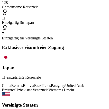
128
Gemeinsame Reiseziele
11
Einzigartig für
Japan
7
Einzigartig für
Vereinigte Staaten
Exklusiver visumfreier Zugang
Japan
11
einzigartige Reiseziele
China
Belarus
Bolivia
Brazil
Laos
Paraguay
United Arab
Emirates
Uzbekistan
Venezuela
Vietnam
+
1
mehr
Vereinigte Staaten