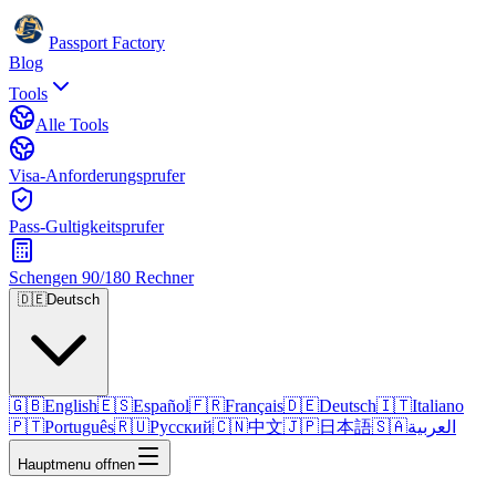
Passport Factory
Blog
Tools
Alle Tools
Visa-Anforderungsprufer
Pass-Gultigkeitsprufer
Schengen 90/180 Rechner
🇩🇪
Deutsch
🇬🇧
English
🇪🇸
Español
🇫🇷
Français
🇩🇪
Deutsch
🇮🇹
Italiano
🇵🇹
Português
🇷🇺
Русский
🇨🇳
中文
🇯🇵
日本語
🇸🇦
العربية
Hauptmenu offnen