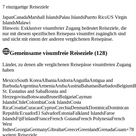
7
einzigartige Reiseziele
Japan
Canada
Marshall Islands
Palau Islands
Puerto Rico
US Virgin
Islands
Malawi
Hinweis: Exklusiver visumfreier Zugang bedeutet Reiseziele, die
nur mit diesem spezifischen Reisepass visumfrei zugänglich sind
und nicht mit einem der anderen verglichenen Reisepässe.
Gemeinsame visumfreie Reiseziele
(
128
)
Länder, zu denen alle verglichenen Reisepässe visumfreien Zugang
haben
Mexico
South Korea
Albania
Andorra
Anguilla
Antigua and
Barbuda
Argentina
Armenia
Aruba
Austria
Bahamas
Barbados
Belgium
B
St. Eustatius and Saba
Bosnia and
Herzegovina
Botswana
Brunei
Bulgaria
Cayman
Islands
Chile
Colombia
Cook Islands
Costa
Rica
Croatia
Curacao
Cyprus
Czechia
Denmark
Dominica
Dominican
Republic
Ecuador
El Salvador
Estonia
Falkland Islands
Faroe
Islands
Fiji
Finland
France
French Guiana
French Polynesia
French
West
Indies
Georgia
Germany
Gibraltar
Greece
Greenland
Grenada
Guam
+
78
weitere Reiseziele