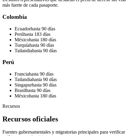
más fuerte de cada pasaporte.
Colombia
Ecuador
hasta 90 días
Perú
hasta 183 días
México
hasta 180 días
Turquía
hasta 90 días
Tailandia
hasta 90 días
Perú
Francia
hasta 90 días
Tailandia
hasta 90 días
Singapur
hasta 90 días
Brasil
hasta 90 días
México
hasta 180 días
Recursos
Recursos oficiales
Fuentes gubernamentales y migratorias principales para verificar