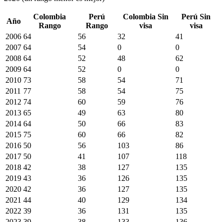
Colombia
Perú
Colombia
Sin
Perú
Sin
Año
Rango
Rango
visa
visa
2006
64
56
32
41
2007
64
54
0
0
2008
64
52
48
62
2009
64
52
0
0
2010
73
58
54
71
2011
77
58
54
75
2012
74
60
59
76
2013
65
49
63
80
2014
64
50
66
83
2015
75
60
66
82
2016
50
56
103
86
2017
50
41
107
118
2018
42
38
127
135
2019
43
36
126
135
2020
42
36
127
135
2021
44
40
129
134
2022
39
36
131
135
2023
39
38
133
136