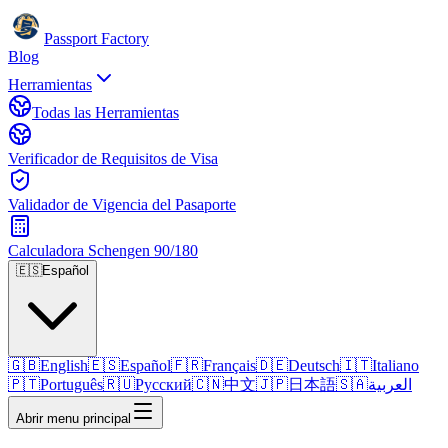
Passport Factory
Blog
Herramientas
Todas las Herramientas
Verificador de Requisitos de Visa
Validador de Vigencia del Pasaporte
Calculadora Schengen 90/180
🇪🇸
Español
🇬🇧
English
🇪🇸
Español
🇫🇷
Français
🇩🇪
Deutsch
🇮🇹
Italiano
🇵🇹
Português
🇷🇺
Русский
🇨🇳
中文
🇯🇵
日本語
🇸🇦
العربية
Abrir menu principal