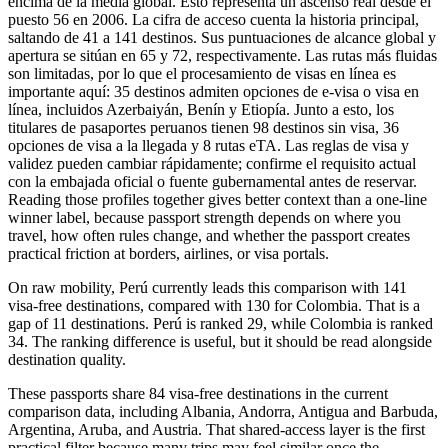
encima de la media global. Esto representa un ascenso real desde el
puesto 56 en 2006. La cifra de acceso cuenta la historia principal,
saltando de 41 a 141 destinos. Sus puntuaciones de alcance global y
apertura se sitúan en 65 y 72, respectivamente. Las rutas más fluidas
son limitadas, por lo que el procesamiento de visas en línea es
importante aquí: 35 destinos admiten opciones de e-visa o visa en
línea, incluidos Azerbaiyán, Benín y Etiopía. Junto a esto, los
titulares de pasaportes peruanos tienen 98 destinos sin visa, 36
opciones de visa a la llegada y 8 rutas eTA. Las reglas de visa y
validez pueden cambiar rápidamente; confirme el requisito actual
con la embajada oficial o fuente gubernamental antes de reservar.
Reading those profiles together gives better context than a one-line
winner label, because passport strength depends on where you
travel, how often rules change, and whether the passport creates
practical friction at borders, airlines, or visa portals.
On raw mobility, Perú currently leads this comparison with 141
visa-free destinations, compared with 130 for Colombia. That is a
gap of 11 destinations. Perú is ranked 29, while Colombia is ranked
34. The ranking difference is useful, but it should be read alongside
destination quality.
These passports share 84 visa-free destinations in the current
comparison data, including Albania, Andorra, Antigua and Barbuda,
Argentina, Aruba, and Austria. That shared-access layer is the first
practical filter because many trips may feel similar once the