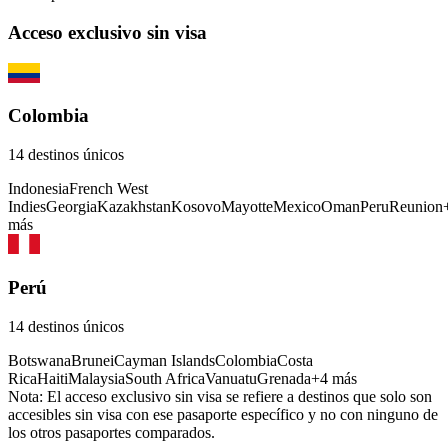
Acceso exclusivo sin visa
Colombia
14
destinos únicos
Indonesia
French West
Indies
Georgia
Kazakhstan
Kosovo
Mayotte
Mexico
Oman
Peru
Reunion
más
Perú
14
destinos únicos
Botswana
Brunei
Cayman Islands
Colombia
Costa
Rica
Haiti
Malaysia
South Africa
Vanuatu
Grenada
+
4
más
Nota: El acceso exclusivo sin visa se refiere a destinos que solo son
accesibles sin visa con ese pasaporte específico y no con ninguno de
los otros pasaportes comparados.