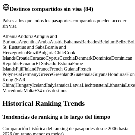
Destinos compartidos sin visa
(
84
)
Países a los que todos los pasaportes comparados pueden acceder
sin visa
Albania
Andorra
Antigua and
Barbuda
Argentina
Aruba
Austria
Bahamas
Barbados
Belgium
Belize
Bol
St. Eustatius and Saba
Bosnia and
Herzegovina
Brazil
Bulgaria
Chile
Cook
Islands
Croatia
Curacao
Cyprus
Czechia
Denmark
Dominica
Dominican
Republic
Ecuador
El Salvador
Estonia
Faroe
Islands
Fiji
Finland
France
French Guiana
French
Polynesia
Germany
Greece
Greenland
Guatemala
Guyana
Honduras
Hon
Kong (SAR
China)
Hungary
Iceland
Italy
Jamaica
Latvia
Liechtenstein
Lithuania
Luxe
Macedonia
Malta
+
34
más destinos
Historical Ranking Trends
Tendencias de ranking a lo largo del tiempo
Comparación histórica del ranking de pasaportes desde 2006 hasta
2026 (un rango menor es mejor)