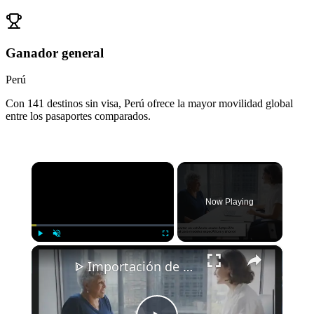
Ganador general
Perú
Con 141 destinos sin visa, Perú ofrece la mayor movilidad global
entre los pasaportes comparados.
×
Now Playing
×
Play
Unmute
Fullscreen
ᐈ Importación de Vehículos Usados a Perú 📝 ¡Requisitos y Costos! 💵