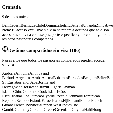
Granada
9
destinos únicos
Bangladesh
Bermuda
Chile
Dominica
Ireland
Senegal
Uganda
Zimbabwe
Nota: El acceso exclusivo sin visa se refiere a destinos que solo son
accesibles sin visa con ese pasaporte específico y no con ninguno de
los otros pasaportes comparados.
Destinos compartidos sin visa
(
106
)
Países a los que todos los pasaportes comparados pueden acceder
sin visa
Andorra
Anguilla
Antigua and
Barbuda
Argentina
Aruba
Austria
Bahamas
Barbados
Belgium
Belize
Bon
St. Eustatius and Saba
Bosnia and
Herzegovina
Botswana
Brazil
Bulgaria
Cayman
Islands
China
Colombia
Cook Islands
Costa
Rica
Croatia
Cuba
Curacao
Cyprus
Czechia
Denmark
Dominican
Republic
Ecuador
Estonia
Faroe Islands
Fiji
Finland
France
French
Guiana
French Polynesia
French West Indies
The
Gambia
Germany
Gibraltar
Greece
Greenland
Guyana
Haiti
Hong