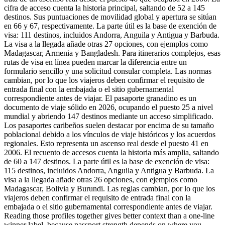
cifra de acceso cuenta la historia principal, saltando de 52 a 145
destinos. Sus puntuaciones de movilidad global y apertura se sitúan
en 66 y 67, respectivamente. La parte útil es la base de exención de
visa: 111 destinos, incluidos Andorra, Anguila y Antigua y Barbuda.
La visa a la llegada añade otras 27 opciones, con ejemplos como
Madagascar, Armenia y Bangladesh. Para itinerarios complejos, esas
rutas de visa en línea pueden marcar la diferencia entre un
formulario sencillo y una solicitud consular completa. Las normas
cambian, por lo que los viajeros deben confirmar el requisito de
entrada final con la embajada o el sitio gubernamental
correspondiente antes de viajar. El pasaporte granadino es un
documento de viaje sólido en 2026, ocupando el puesto 25 a nivel
mundial y abriendo 147 destinos mediante un acceso simplificado.
Los pasaportes caribeños suelen destacar por encima de su tamaño
poblacional debido a los vínculos de viaje históricos y los acuerdos
regionales. Esto representa un ascenso real desde el puesto 41 en
2006. El recuento de accesos cuenta la historia más amplia, saltando
de 60 a 147 destinos. La parte útil es la base de exención de visa:
115 destinos, incluidos Andorra, Anguila y Antigua y Barbuda. La
visa a la llegada añade otras 26 opciones, con ejemplos como
Madagascar, Bolivia y Burundi. Las reglas cambian, por lo que los
viajeros deben confirmar el requisito de entrada final con la
embajada o el sitio gubernamental correspondiente antes de viajar.
Reading those profiles together gives better context than a one-line
winner label, because passport strength depends on where you