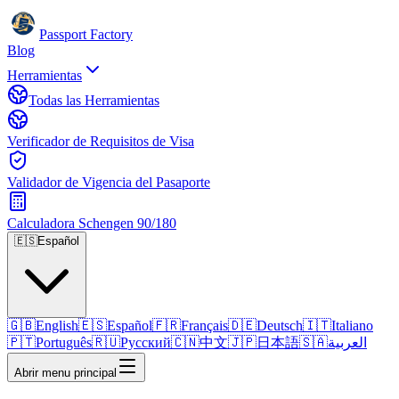
Passport Factory
Blog
Herramientas
Todas las Herramientas
Verificador de Requisitos de Visa
Validador de Vigencia del Pasaporte
Calculadora Schengen 90/180
🇪🇸
Español
🇬🇧
English
🇪🇸
Español
🇫🇷
Français
🇩🇪
Deutsch
🇮🇹
Italiano
🇵🇹
Português
🇷🇺
Русский
🇨🇳
中文
🇯🇵
日本語
🇸🇦
العربية
Abrir menu principal