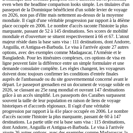
even when the headline comparison looks simple. Les titulaires d'un
passeport de la Dominique bénéficient d'un solide levier de voyage
en 2026, non pas d'élite mais nettement au-dessus de la moyenne
mondiale. Il s'agit d'une véritable progression par rapport à la 46ème
place occupée en 2006. Le nombre d'accès raconte l'histoire la plus
marquante, passant de 52 à 145 destinations. Ses scores de mobilité
mondiale et d'ouverture se situent respectivement à 66 et 67. L'atout
majeur réside dans la base sans visa : 111 destinations, dont Andorre,
Anguilla, et Antigua-et-Barbuda. Le visa à l'arrivée ajoute 27 autres
options, avec des exemples comme Madagascar, l'Arménie et le
Bangladesh. Pour les itinéraires complexes, ces options de visa en
ligne peuvent faire la différence entre un simple formulaire et une
demande consulaire complète. Les règles changent, les voyageurs
doivent donc toujours confirmer les conditions d'entrée finales
auprès de l'ambassade ou du site gouvernemental concerné avant le
départ. Le passeport grenadien est un document de voyage solide en
2026, se classant au 25e rang mondial et ouvrant 147 destinations
grâce à un accès simplifié. Les passeports des Caraïbes surpassent
souvent la taille de leur population en raison de liens de voyage
historiques et d'accords régionaux. Il s'agit d'une véritable
progression par rapport à la 41e place occupée en 2006. Le nombre
d'accès raconte l'histoire la plus marquante, passant de 60 à 147
destinations. La partie utile est la base sans visa : 115 destinations,
dont Andorre, Anguilla et Antigua-et-Barbuda. Le visa à l'arrivée
ajoute 26 autres options, avec des exemples comme Madagascar, la