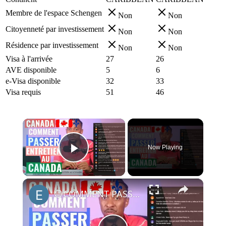
Membre de l'espace Schengen
Non
Non
Citoyenneté par investissement
Non
Non
Résidence par investissement
Non
Non
Visa à l'arrivée
27
26
AVE disponible
5
6
e-Visa disponible
32
33
Visa requis
51
46
×
Now Playing
Play Video
×
🔴COMMENT PASSER UN ENTRETIEN AVEC QUEBEC EN TETE AU CANADA🇨🇦 PAR SKYPE. #enloja