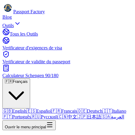
Passport Factory
Blog
Outils
Tous les Outils
Verificateur d'exigences de visa
Verificateur de validite du passeport
Calculateur Schengen 90/180
🇫🇷
Français
🇬🇧
English
🇪🇸
Español
🇫🇷
Français
🇩🇪
Deutsch
🇮🇹
Italiano
🇵🇹
Português
🇷🇺
Русский
🇨🇳
中文
🇯🇵
日本語
🇸🇦
العربية
Ouvrir le menu principal