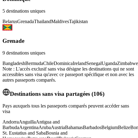
5
destinations uniques
Belarus
Grenada
Thailand
Maldives
Tajikistan
Grenade
9
destinations uniques
Bangladesh
Bermuda
Chile
Dominica
Ireland
Senegal
Uganda
Zimbabwe
Note : L'accès exclusif sans visa désigne les destinations qui ne sont
accessibles sans visa qu'avec ce passeport spécifique et non avec les
autres passeports comparés.
Destinations sans visa partagées
(
106
)
Pays auxquels tous les passeports comparés peuvent accéder sans
visa
Andorra
Anguilla
Antigua and
Barbuda
Argentina
Aruba
Austria
Bahamas
Barbados
Belgium
Belize
Bon
St. Eustatius and Saba
Bosnia and