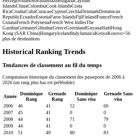
Herzegovina
Botswana
Brazil
Bulgaria
Cayman
Islands
China
Colombia
Cook Islands
Costa
Rica
Croatia
Cuba
Curacao
Cyprus
Czechia
Denmark
Dominican
Republic
Ecuador
Estonia
Faroe Islands
Fiji
Finland
France
French
Guiana
French Polynesia
French West Indies
The
Gambia
Germany
Gibraltar
Greece
Greenland
Guyana
Haiti
Hong
Kong (SAR China)
Hungary
Iceland
Italy
Jamaica
Kenya
Kosovo
+
56
plus de destinations
Historical Ranking Trends
Tendances de classement au fil du temps
Comparaison historique du classement des passeports de 2006 à
2026 (un rang plus bas est préférable)
Dominique
Grenade
Dominique
Grenade
Sans
Année
Rang
Rang
Sans visa
visa
2006
46
41
52
60
2007
45
41
0
0
2008
44
41
71
79
2009
44
41
0
0
2010
51
49
80
83