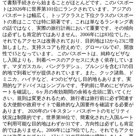
て書類手続きから始まることがほとんどです。このパスポー
トは2026年に世界第101位にランクされています。アジアの
パスポートは幅広く、トップクラスと下位クラスのパスポー
トの差はここでは特に顕著です。これは単なるランキング表
の話ではなく、実際の旅行計画において重要です。その傾向
は必ずしも肯定的ではありません。2006年には83位でした。
それでもアクセスは改善されており、目的地は12から23に増
加しました。支持スコアも控えめで、グローバルで47、開放
性で15となっています。 このパスポートは、純粋なビザな
し入国よりも、到着ベースのアクセスに大きく依存していま
す。マダガスカル、バングラデシュ、ブルンジを含む17の目
的地で到着ビザが提供されています。また、クック諸島、ド
ミニカ、ハイチなど、4つのビザなし目的地もあります。実
用的なアドバイスはシンプルです。予約前に早めにビザのル
ートを確認し、6ヶ月の有効期間の余裕を念頭に置いてくだ
さい。規則は変更されるため、旅行者は旅行前に必ず関連す
る大使館や政府サイトで最終的な入国要件を確認する必要が
あります。 2026年のパキスタン・パスポートのモビリティ
状況は制限的です。世界第98位で、簡素化された入国ルート
で利用可能な目的地はわずか31です。方向性は必ずしも肯定
的ではありません。2006年には79位でした。それでもアクセ