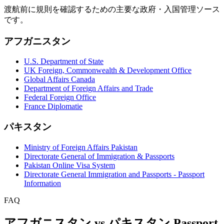
渡航前に規則を確認するための主要な政府・入国管理ソース
です。
アフガニスタン
U.S. Department of State
UK Foreign, Commonwealth & Development Office
Global Affairs Canada
Department of Foreign Affairs and Trade
Federal Foreign Office
France Diplomatie
パキスタン
Ministry of Foreign Affairs Pakistan
Directorate General of Immigration & Passports
Pakistan Online Visa System
Directorate General Immigration and Passports - Passport
Information
FAQ
アフガニスタン vs パキスタン Passport