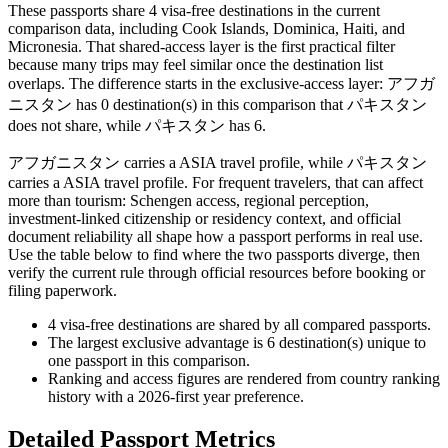
These passports share 4 visa-free destinations in the current
comparison data, including Cook Islands, Dominica, Haiti, and
Micronesia. That shared-access layer is the first practical filter
because many trips may feel similar once the destination list
overlaps. The difference starts in the exclusive-access layer: アフガ
ニスタン has 0 destination(s) in this comparison that パキスタン
does not share, while パキスタン has 6.
アフガニスタン carries a ASIA travel profile, while パキスタン
carries a ASIA travel profile. For frequent travelers, that can affect
more than tourism: Schengen access, regional perception,
investment-linked citizenship or residency context, and official
document reliability all shape how a passport performs in real use.
Use the table below to find where the two passports diverge, then
verify the current rule through official resources before booking or
filing paperwork.
4
visa-free destinations are shared by all compared passports.
The largest exclusive advantage is
6
destination(s) unique to
one passport in this comparison.
Ranking and access figures are rendered from country ranking
history with a 2026-first year preference.
Detailed Passport Metrics