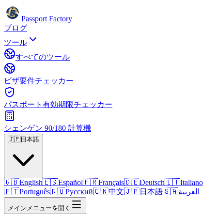
Passport Factory
ブログ
ツール
すべてのツール
ビザ要件チェッカー
パスポート有効期限チェッカー
シェンゲン 90/180 計算機
🇯🇵
日本語
🇬🇧
English
🇪🇸
Español
🇫🇷
Français
🇩🇪
Deutsch
🇮🇹
Italiano
🇵🇹
Português
🇷🇺
Русский
🇨🇳
中文
🇯🇵
日本語
🇸🇦
العربية
メインメニューを開く