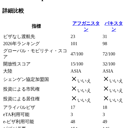
詳細比較
アフガニスタ
パキスタ
指標
ン
ン
ビザなし渡航先
23
31
2026年ランキング
101
98
グローバル・モビリティ・スコ
47/100
72/100
ア
開放性スコア
15/100
32/100
大陸
ASIA
ASIA
シェンゲン協定加盟国
いいえ
いいえ
投資による市民権
いいえ
いいえ
投資による居住権
いいえ
いいえ
アライバルビザ
17
18
eTA利用可能
3
3
e-ビザ利用可能
48
49