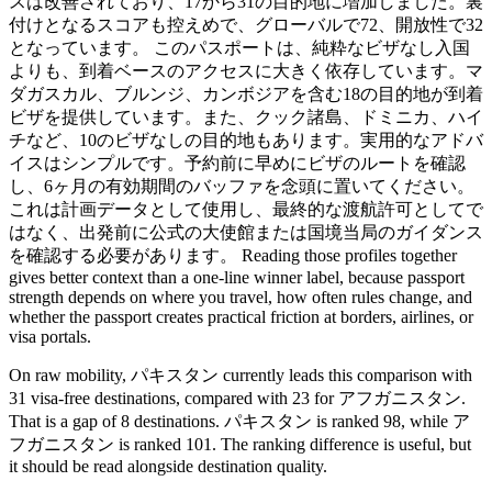
スは改善されており、17から31の目的地に増加しました。裏
付けとなるスコアも控えめで、グローバルで72、開放性で32
となっています。 このパスポートは、純粋なビザなし入国
よりも、到着ベースのアクセスに大きく依存しています。マ
ダガスカル、ブルンジ、カンボジアを含む18の目的地が到着
ビザを提供しています。また、クック諸島、ドミニカ、ハイ
チなど、10のビザなしの目的地もあります。実用的なアドバ
イスはシンプルです。予約前に早めにビザのルートを確認
し、6ヶ月の有効期間のバッファを念頭に置いてください。
これは計画データとして使用し、最終的な渡航許可としてで
はなく、出発前に公式の大使館または国境当局のガイダンス
を確認する必要があります。 Reading those profiles together
gives better context than a one-line winner label, because passport
strength depends on where you travel, how often rules change, and
whether the passport creates practical friction at borders, airlines, or
visa portals.
On raw mobility, パキスタン currently leads this comparison with
31 visa-free destinations, compared with 23 for アフガニスタン.
That is a gap of 8 destinations. パキスタン is ranked 98, while ア
フガニスタン is ranked 101. The ranking difference is useful, but
it should be read alongside destination quality.