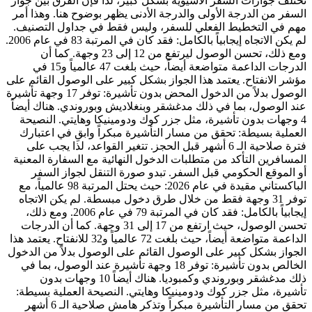
تختلف جوازات السفر الآسيوية بشكل كبير، لذا فإن الفرق بين جواز
السفر من الدرجة الأولى والدرجة الأدنى يظهر بوضوح هنا. وهذا أمر
مهم في التخطيط الفعلي للسفر، وليس فقط في جداول التصنيف.
لم يكن الاتجاه إيجابياً بالكامل: فقد كان في المرتبة 83 في عام 2006.
ومع ذلك، تحسن الوصول ليرتفع من 12 إلى 23 وجهة. كما أن
الدرجات الداعمة متواضعة أيضاً، حيث بلغت 47 عالمياً و15 في
مؤشر الانفتاح. يعتمد هذا الجواز بشكل كبير على الوصول القائم على
الوصول بدلاً من الدخول المحض بدون تأشيرة: توفر 17 وجهة تأشيرة
عند الوصول، بما في ذلك مدغشقر وبنغلاديش وبوروندي. هناك أيضاً
4 وجهات بدون تأشيرة، مثل جزر كوك ودومينيكا وهايتي. النصيحة
العملية بسيطة: تحقق من مسار التأشيرة مبكراً وابقِ في اعتبارك
فترة صلاحية الـ 6 أشهر قبل الحجز. تتغير القواعد، لذا يجب على
المسافرين التأكد من متطلبات الدخول النهائية مع السفارة المعنية
أو الموقع الحكومي قبل السفر. تبدو صورة التنقل لجواز السفر
الباكستاني مقيدة في عام 2026: حيث يحتل المرتبة 98 عالمياً، مع
توفر 31 وجهة فقط من خلال طرق دخول مبسطة. لم يكن الاتجاه
إيجابياً بالكامل: فقد كان في المرتبة 79 في عام 2006. ومع ذلك،
تحسن الوصول، حيث ارتفع من 17 إلى 31 وجهة. كما أن الدرجات
الداعمة متواضعة أيضاً، حيث بلغت 72 عالمياً و32 للانفتاح. يعتمد هذا
الجواز بشكل كبير على الوصول القائم على الوصول بدلاً من الدخول
الخالص بدون تأشيرة: توفر 18 وجهة تأشيرة عند الوصول، بما في
ذلك مدغشقر وبوروندي وكمبوديا. هناك أيضاً 10 وجهات بدون
تأشيرة، مثل جزر كوك ودومينيكا وهايتي. النصيحة العملية بسيطة:
تحقق من مسار التأشيرة مبكراً وتذكر هامش صلاحية الـ 6 أشهر