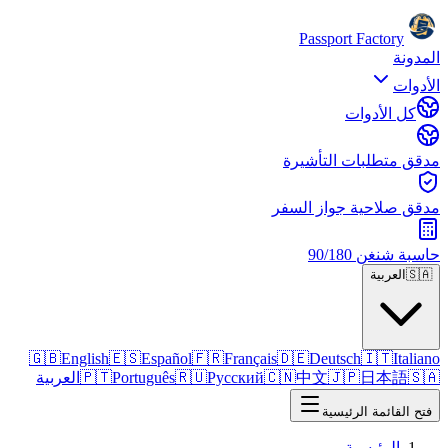
Passport Factory
المدونة
الأدوات
كل الأدوات
مدقق متطلبات التأشيرة
مدقق صلاحية جواز السفر
حاسبة شنغن 90/180
🇸🇦
العربية
🇬🇧
English
🇪🇸
Español
🇫🇷
Français
🇩🇪
Deutsch
🇮🇹
Italiano
🇸🇦
日本語
🇯🇵
中文
🇨🇳
Русский
🇷🇺
Português
🇵🇹
العربية
فتح القائمة الرئيسية
الرئيسية