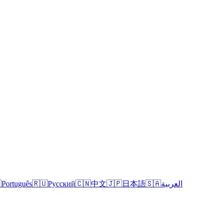

Português
🇷🇺
Русский
🇨🇳
中文
🇯🇵
日本語
🇸🇦
العربية