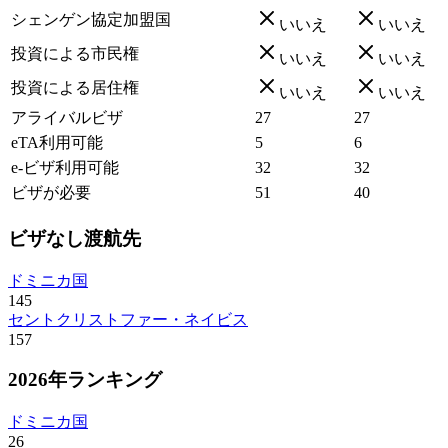
シェンゲン協定加盟国
いいえ
いいえ
投資による市民権
いいえ
いいえ
投資による居住権
いいえ
いいえ
アライバルビザ
27
27
eTA利用可能
5
6
e-ビザ利用可能
32
32
ビザが必要
51
40
ビザなし渡航先
ドミニカ国
145
セントクリストファー・ネイビス
157
2026年ランキング
ドミニカ国
26