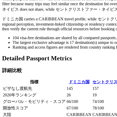
filter because many trips may feel similar once the destination 
ネイビス does not share, while セントクリストファー・ネイビス h
ドミニカ国 carries a CARIBBEAN travel profile, while セントクリストファー
regional perception, investment-linked citizenship or residency context
then verify the current rule through official resources before booking 
104
visa-free destinations are shared by all compared passports.
The largest exclusive advantage is
17
destination(s) unique to 
Ranking and access figures are rendered from country ranking hi
Detailed Passport Metrics
詳細比較
指標
ドミニカ国
セントクリ
ビザなし渡航先
145
157
2026年ランキング
26
19
グローバル・モビリティ・スコア
66/100
74/100
開放性スコア
67/100
78/100
大陸
CARIBBEAN
CARIBBEA