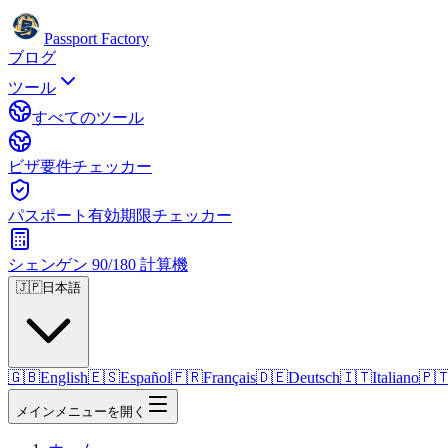
Passport Factory
ブログ
ツール
すべてのツール
ビザ要件チェッカー
パスポート有効期限チェッカー
シェンゲン 90/180 計算機
🇯🇵
日本語
🇬🇧
English
🇪🇸
Español
🇫🇷
Français
🇩🇪
Deutsch
🇮🇹
Italiano
🇵
メインメニューを開く