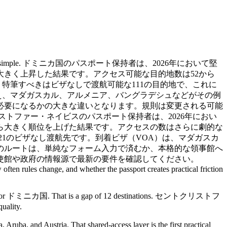
arison looks simple. ドミニカ国のパスポート保持者は、2026年において堅
大きく上昇した結果です。アクセス可能な目的地数は52から
 特筆すべきはビザなしで渡航可能な111の目的地で、これに
肢を加え、マダガスカル、アルメニア、バングラデシュなどがその例
必要になるかの大きな違いとなります。規則は変更される可能
トファー・ネイビスのパスポート保持者は、2026年におい
から大きく順位を上げた結果です。アクセスの数はさらに劇的な
21のビザなし渡航先です。到着ビザ（VOA）は、マダガスカ
のルートは、単純なフォーム入力で済むか、本格的な領事館へ
使館や政府の情報源で最新の要件を確認してください。
often rules change, and whether the passport creates practical friction
45 for ドミニカ国. That is a gap of 12 destinations. セントクリストフ
uality.
Aruba, and Austria. That shared-access layer is the first practical