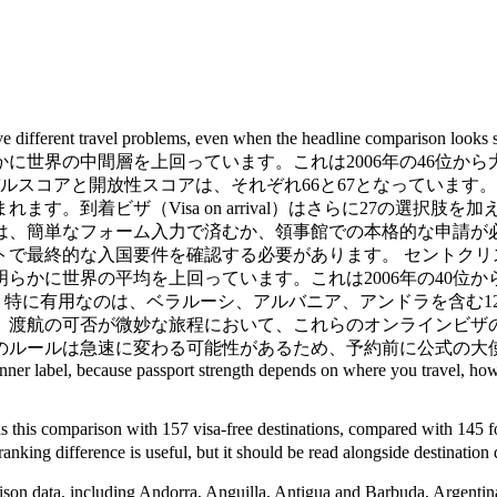
rent travel problems, even when the headline comp
に世界の中間層を上回っています。これは2006年の46位から
ルスコアと開放性スコアは、それぞれ66と67となっています。
す。到着ビザ（Visa on arrival）はさらに27の選択
は、簡単なフォーム入力で済むか、領事館での本格的な申請が
で最終的な入国要件を確認する必要があります。 セントクリス
らかに世界の平均を上回っています。これは2006年の40位
。 特に有用なのは、ベラルーシ、アルバニア、アンドラを含む1
す。渡航の可否が微妙な旅程において、これらのオンラインビザ
のルールは急速に変わる可能性があるため、予約前に公式の大
inner label, because passport strength depends on where you travel, how 
mparison with 157 visa-free destinations, compared with 1
ference is useful, but it should be read alongside destination q
ison data, including Andorra, Anguilla, Antigua and Barbuda, Argentina, 