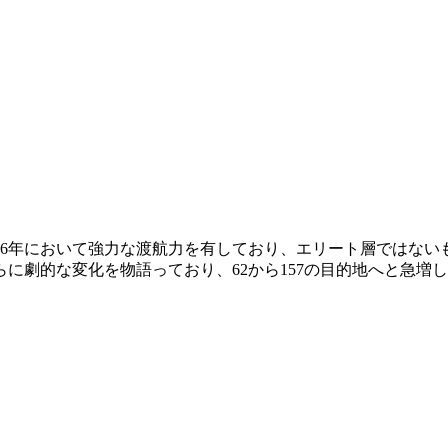
26年において強力な渡航力を有しており、エリート層ではないも
に劇的な変化を物語っており、62から157の目的地へと急増しま