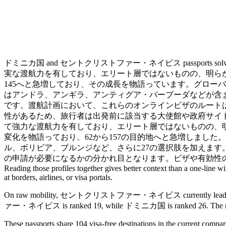
ドミニカ国 and セントクリストファー・ネイビス passports solve diffe
実な渡航力を有しており、エリート層ではないものの、明らか
145へと急増しており、その成長を物語っています。グローバ
はアンドラ、アンギラ、アンティグア・バーブーダなどが含まれま
です。渡航計画において、これらのオンラインビザのルート
性があるため、旅行者は出発前に該当する大使館や政府サイト
て強力な渡航力を有しており、エリート層ではないものの、明
変化を物語っており、62から157の目的地へと急増しました
ル、ボリビア、ブルンジなど、さらに27の選択肢を加えま
の申請が必要になるかの分かれ目となります。ビザや有効性
Reading those profiles together gives better context than a one-line w
at borders, airlines, or visa portals.
On raw mobility, セントクリストファー・ネイビス currently leads this co
ァー・ネイビス is ranked 19, while ドミニカ国 is ranked 26. The ranking dif
These passports share 104 visa-free destinations in the current compar