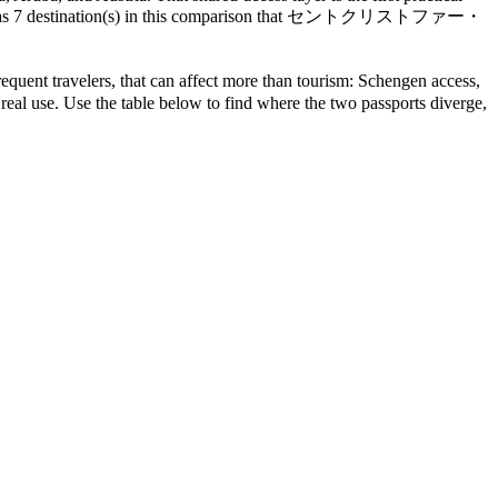
: ドミニカ国 has 7 destination(s) in this comparison that セントクリストファー・
elers, that can affect more than tourism: Schengen access,
 real use. Use the table below to find where the two passports diverge,