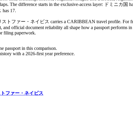
list overlaps. The difference starts in the exclusive-access layer
as 17.
・ネイビス carries a CARIBBEAN travel profile. For frequent trav
, and official document reliability all shape how a passport performs in
or filing paperwork.
one passport in this comparison.
story with a 2026-first year preference.
ストファー・ネイビス
N