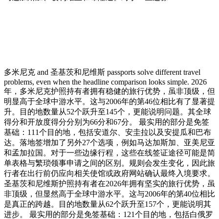
多米尼克 and 圣基茨和尼维斯 passports solve different travel
problems, even when the headline comparison looks simple. 2026
年，多米尼克护照持有者拥有稳健的旅行优势，虽非顶级，但
明显高于全球中游水平。这与2006年的第46位相比有了显著提
升。目的地数量从52个跃升至145个，更能说明问题。其全球
得分和开放度得分分别为66分和67分。 最实用的部分是免签
基础：111个目的地，包括安道尔、安圭拉以及安提瓜和巴布
达。落地签增加了另外27个选项，例如马达加斯加、亚美尼亚
和孟加拉国。对于一些边缘行程，这些在线签证途径可能是简
单表格与繁琐领事申请之间的区别。规则会发生变化，因此旅
行者在出行前仍应向相关使馆或政府网站确认最终入境要求。
圣基茨和尼维斯护照持有者在2026年拥有坚实的旅行优势，虽
非顶级，但显然高于全球中游水平。这与2006年的第40位相比
是真正的跨越。目的地数量从62个跃升至157个，更能说明其
进步。 最实用的部分是免签基础：121个目的地，包括白俄罗