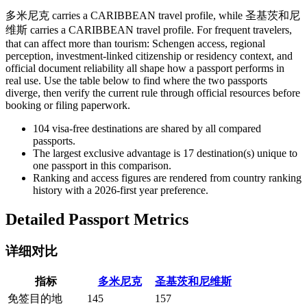
多米尼克 carries a CARIBBEAN travel profile, while 圣基茨和尼
维斯 carries a CARIBBEAN travel profile. For frequent travelers,
that can affect more than tourism: Schengen access, regional
perception, investment-linked citizenship or residency context, and
official document reliability all shape how a passport performs in
real use. Use the table below to find where the two passports
diverge, then verify the current rule through official resources before
booking or filing paperwork.
104
visa-free destinations are shared by all compared
passports.
The largest exclusive advantage is
17
destination(s) unique to
one passport in this comparison.
Ranking and access figures are rendered from country ranking
history with a 2026-first year preference.
Detailed Passport Metrics
详细对比
指标
多米尼克
圣基茨和尼维斯
免签目的地
145
157