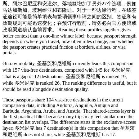
斯、阿尔巴尼亚和安道尔。落地签增加了另外27个选项，例如
马达加斯加、玻利维亚和布隆迪。对于一些边缘行程，在线签
证途径可能是简单填表与繁琐领事申请之间的区别。签证和有
效期规则可能迅速变化；在预订行程前，请务必向官方使馆或
政府渠道确认当前要求。 Reading those profiles together gives
better context than a one-line winner label, because passport strength
depends on where you travel, how often rules change, and whether
the passport creates practical friction at borders, airlines, or visa
portals.
On raw mobility, 圣基茨和尼维斯 currently leads this comparison
with 157 visa-free destinations, compared with 145 for 多米尼克.
That is a gap of 12 destinations. 圣基茨和尼维斯 is ranked 19,
while 多米尼克 is ranked 26. The ranking difference is useful, but it
should be read alongside destination quality.
These passports share 104 visa-free destinations in the current
comparison data, including Andorra, Anguilla, Antigua and
Barbuda, Argentina, Aruba, and Austria. That shared-access layer is
the first practical filter because many trips may feel similar once the
destination list overlaps. The difference starts in the exclusive-access
layer: 多米尼克 has 7 destination(s) in this comparison that 圣基茨
和尼维斯 does not share, while 圣基茨和尼维斯 has 17.