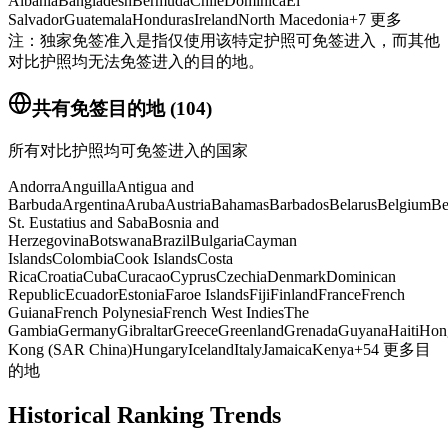
Albania
Bangladesh
Bermuda
Chile
Dominica
El
Salvador
Guatemala
Honduras
Ireland
North Macedonia
+
7
更多
注：独家免签准入是指仅使用该特定护照可免签进入，而其他
对比护照均无法免签进入的目的地。
共有免签目的地
(
104
)
所有对比护照均可免签进入的国家
Andorra
Anguilla
Antigua and
Barbuda
Argentina
Aruba
Austria
Bahamas
Barbados
Belarus
Belgium
Be
St. Eustatius and Saba
Bosnia and
Herzegovina
Botswana
Brazil
Bulgaria
Cayman
Islands
Colombia
Cook Islands
Costa
Rica
Croatia
Cuba
Curacao
Cyprus
Czechia
Denmark
Dominican
Republic
Ecuador
Estonia
Faroe Islands
Fiji
Finland
France
French
Guiana
French Polynesia
French West Indies
The
Gambia
Germany
Gibraltar
Greece
Greenland
Grenada
Guyana
Haiti
Hon
Kong (SAR China)
Hungary
Iceland
Italy
Jamaica
Kenya
+
54
更多目
的地
Historical Ranking Trends