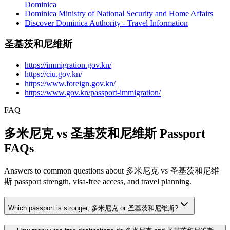
Dominica
Dominica Ministry of National Security and Home Affairs
Discover Dominica Authority - Travel Information
圣基茨和尼维斯
https://immigration.gov.kn/
https://ciu.gov.kn/
https://www.foreign.gov.kn/
https://www.gov.kn/passport-immigration/
FAQ
多米尼克 vs 圣基茨和尼维斯 Passport
FAQs
Answers to common questions about 多米尼克 vs 圣基茨和尼维
斯 passport strength, visa-free access, and travel planning.
Which passport is stronger, 多米尼克 or 圣基茨和尼维斯?