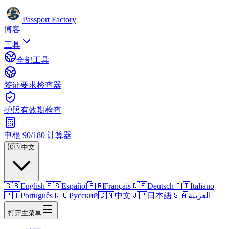
Passport Factory
博客
工具
全部工具
签证要求检查器
护照有效期检查
申根 90/180 计算器
🇨🇳
中文
🇬🇧
English
🇪🇸
Español
🇫🇷
Français
🇩🇪
Deutsch
🇮🇹
Italiano
🇵🇹
Português
🇷🇺
Русский
🇨🇳
中文
🇯🇵
日本語
🇸🇦
العربية
打开主菜单