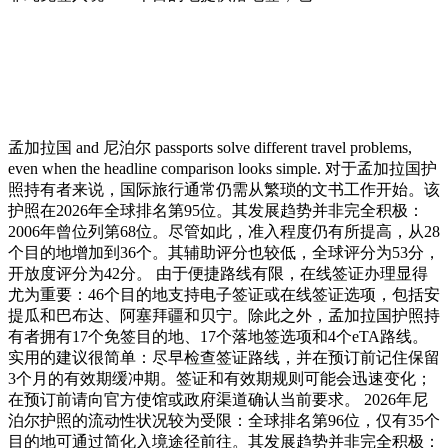
孟加拉国 and 尼泊尔 passports solve different travel problems,
even when the headline comparison looks simple. 对于孟加拉国护
照持有者来说，国际旅行通常仍需从繁琐的文书工作开始。该
护照在2026年全球排名第95位。其发展趋势并非完全积极：
2006年曾位列第68位。尽管如此，准入程度仍有所提高，从28
个目的地增加到36个。其辅助评分也较低，全球评分为53分，
开放度评分为42分。 由于便捷路线有限，在线签证办理显得
尤为重要：46个目的地支持电子签证或在线签证选项，包括安
提瓜和巴布达、阿塞拜疆和贝宁。除此之外，孟加拉国护照持
有者拥有17个免签目的地、17个落地签选项和4个eTA路线。
实用的建议很简单：尽早检查签证路线，并在预订前记住保留
3个月的有效期缓冲期。签证和有效期规则可能会迅速变化；
在预订前请向官方使馆或政府渠道确认当前要求。 2026年尼
泊尔护照的流动性状况较为受限：全球排名第96位，仅有35个
目的地可通过简化入境途径前往。其发展趋势并非完全积极：