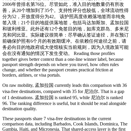
2006年曾排名第76位。尽管如此，准入目的地数量仍有所改
善，从20个增加到了35个。支持性评分也较低，全球流动性得
分为52，开放度得分为42。 该护照高度依赖落地签而非纯免
签入境：21个目的地提供落地签，包括马达加斯加、孟加拉国
和玻利维亚。此外还有12个免签目的地，如库克群岛、多米尼
克和冈比亚。实际建议很简单：尽早确认签证途径，并在预订
前确保护照有6个月的有效期缓冲。在依赖任何途径之前，请
务必向目的地政府或大使馆核实当前规则，因为入境政策可能
会在没有通知的情况下发生变动。 Reading those profiles
together gives better context than a one-line winner label, because
passport strength depends on where you travel, how often rules
change, and whether the passport creates practical friction at
borders, airlines, or visa portals.
On raw mobility, 孟加拉国 currently leads this comparison with 36
visa-free destinations, compared with 35 for 尼泊尔. That is a gap
of 1 destinations. 孟加拉国 is ranked 95, while 尼泊尔 is ranked
96. The ranking difference is useful, but it should be read alongside
destination quality.
These passports share 7 visa-free destinations in the current
comparison data, including Barbados, Cook Islands, Dominica, The
Gambia, Haiti, and Micronesia. That shared-access layer is the first