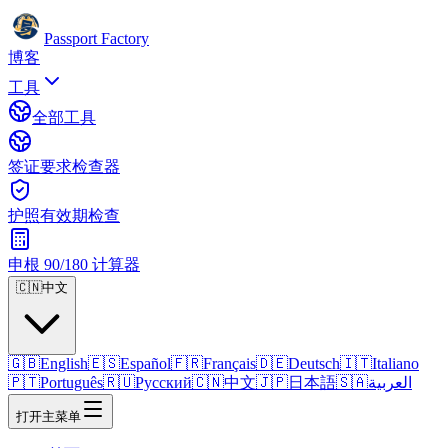
Passport Factory
博客
工具
全部工具
签证要求检查器
护照有效期检查
申根 90/180 计算器
🇨🇳
中文
🇬🇧
English
🇪🇸
Español
🇫🇷
Français
🇩🇪
Deutsch
🇮🇹
Italiano
🇵🇹
Português
🇷🇺
Русский
🇨🇳
中文
🇯🇵
日本語
🇸🇦
العربية
打开主菜单