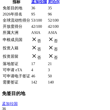
指标
孟加拉国
尼泊尔
免签目的地
36
35
2026年排名
95
96
全球流动性得分
53/100
52/100
开放度得分
42/100
42/100
所属大洲
ASIA
ASIA
申根成员国
否
否
投资入籍
否
否
投资居留
否
否
落地签证
17
21
可申请 eTA
4
3
可申请电子签证
46
50
需要签证
142
140
免签目的地
孟加拉国
36