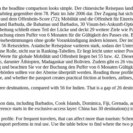
n the headline comparison looks simple. Der chinesische Reisepass land
 Aufstieg gegenüber dem 78. Platz im Jahr 2006 dar. Der Zugang hat sich
d dem Offenheits-Score (72); Mobilität und die Offenheit für Einreise
gua und Barbuda, die Bahamas und Barbados, 30 Visum-bei-Ankunft-Op
itung schließt einen Teil der Lücke und deckt 29 weitere Ziele wie Pa
hung einen Puffer von 6 Monaten für die Gültigkeit des Passes ein. Bev
nreisebestimmungen ohne große Vorankündigung ändern können. Der indi
u 56 Reisezielen. Asiatische Reisepässe variieren stark, sodass der Un
ne Rolle, nicht nur in Ranking-Tabellen. Er liegt leicht unter seiner Po
Werte für globale Mobilität und Offenheit liegen bei 55 bzw. 42. Dieser
 an, darunter Äthiopien, Madagaskar und Bolivien. Zudem gibt es 26 vi
ig und beachten Sie vor der Buchung den Puffer von 6 Monaten Gültigkei
rden sollten vor der Abreise überprüft werden. Reading those profiles 
and whether the passport creates practical friction at borders, airlines, 
ree destinations, compared with 56 for Indien. That is a gap of 26 desti
.
on data, including Barbados, Cook Islands, Dominica, Fiji, Grenada, and H
erence starts in the exclusive-access layer: China has 30 destination(s) 
 profile. For frequent travelers, that can affect more than tourism: Sche
ssport performs in real use. Use the table below to find where the two pa