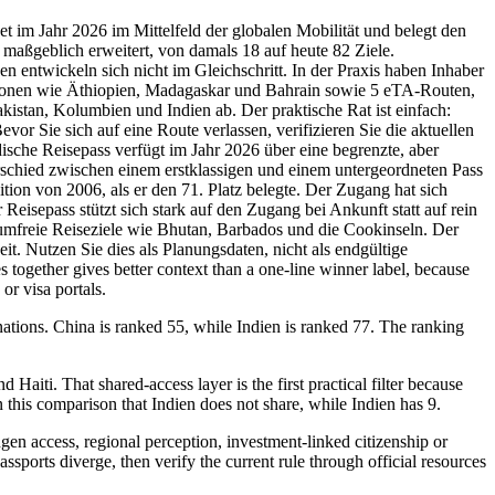
et im Jahr 2026 im Mittelfeld der globalen Mobilität und belegt den
 maßgeblich erweitert, von damals 18 auf heute 82 Ziele.
n entwickeln sich nicht im Gleichschritt. In der Praxis haben Inhaber
tionen wie Äthiopien, Madagaskar und Bahrain sowie 5 eTA-Routen,
kistan, Kolumbien und Indien ab. Der praktische Rat ist einfach:
or Sie sich auf eine Route verlassen, verifizieren Sie die aktuellen
sche Reisepass verfügt im Jahr 2026 über eine begrenzte, aber
terschied zwischen einem erstklassigen und einem untergeordneten Pass
sition von 2006, als er den 71. Platz belegte. Der Zugang hat sich
 Reisepass stützt sich stark auf den Zugang bei Ankunft statt auf rein
sumfreie Reiseziele wie Bhutan, Barbados und die Cookinseln. Der
t. Nutzen Sie dies als Planungsdaten, nicht als endgültige
together gives better context than a one-line winner label, because
or visa portals.
nations. China is ranked 55, while Indien is ranked 77. The ranking
aiti. That shared-access layer is the first practical filter because
in this comparison that Indien does not share, while Indien has 9.
ngen access, regional perception, investment-linked citizenship or
ssports diverge, then verify the current rule through official resources