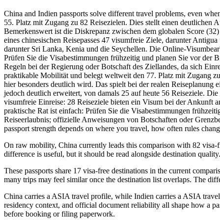
China and Indien passports solve different travel problems, even whe
55. Platz mit Zugang zu 82 Reisezielen. Dies stellt einen deutlichen
Bemerkenswert ist die Diskrepanz zwischen dem globalen Score (32) un
eines chinesischen Reisepasses 47 visumfreie Ziele, darunter Anti
darunter Sri Lanka, Kenia und die Seychellen. Die Online-Visumbearbe
Prüfen Sie die Visabestimmungen frühzeitig und planen Sie vor der Buc
Regeln bei der Regierung oder Botschaft des Ziellandes, da sich Ei
praktikable Mobilität und belegt weltweit den 77. Platz mit Zugang z
hier besonders deutlich wird. Das spielt bei der realen Reiseplanung ei
jedoch deutlich erweitert, von damals 25 auf heute 56 Reiseziele. Die 
visumfreie Einreise: 28 Reiseziele bieten ein Visum bei der Ankunft
praktische Rat ist einfach: Prüfen Sie die Visabestimmungen frühzeit
Reiseerlaubnis; offizielle Anweisungen von Botschaften oder Grenzbehö
passport strength depends on where you travel, how often rules change, 
On raw mobility, China currently leads this comparison with 82 visa-f
difference is useful, but it should be read alongside destination quality
These passports share 17 visa-free destinations in the current comparis
many trips may feel similar once the destination list overlaps. The diff
China carries a ASIA travel profile, while Indien carries a ASIA travel
residency context, and official document reliability all shape how a pa
before booking or filing paperwork.