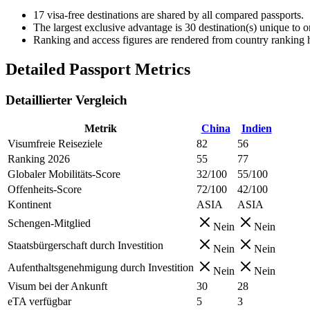
17
visa-free destinations are shared by all compared passports.
The largest exclusive advantage is
30
destination(s) unique to 
Ranking and access figures are rendered from country ranking hi
Detailed Passport Metrics
Detaillierter Vergleich
Metrik
China
Indien
Visumfreie Reiseziele
82
56
Ranking 2026
55
77
Globaler Mobilitäts-Score
32/100
55/100
Offenheits-Score
72/100
42/100
Kontinent
ASIA
ASIA
Schengen-Mitglied
Nein
Nein
Staatsbürgerschaft durch Investition
Nein
Nein
Aufenthaltsgenehmigung durch Investition
Nein
Nein
Visum bei der Ankunft
30
28
eTA verfügbar
5
3