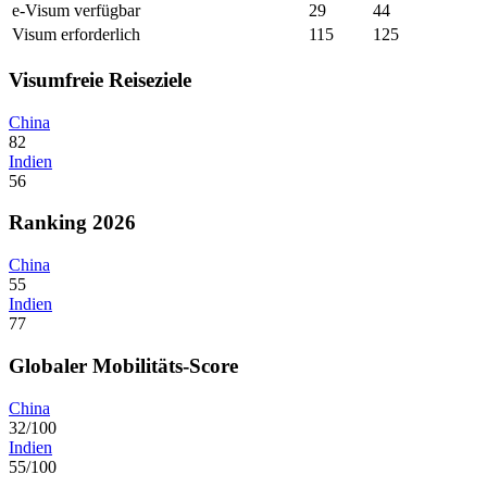
e-Visum verfügbar
29
44
Visum erforderlich
115
125
Visumfreie Reiseziele
China
82
Indien
56
Ranking 2026
China
55
Indien
77
Globaler Mobilitäts-Score
China
32/100
Indien
55/100