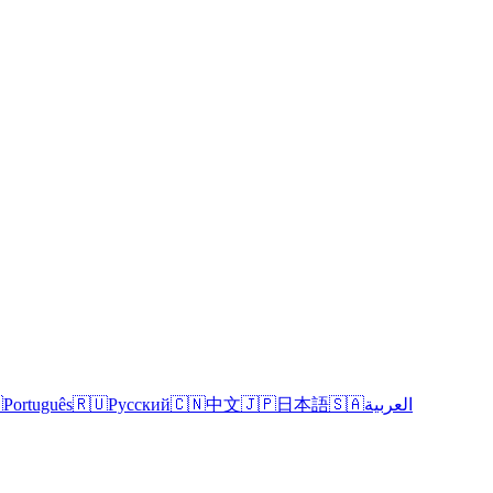

Português
🇷🇺
Русский
🇨🇳
中文
🇯🇵
日本語
🇸🇦
العربية