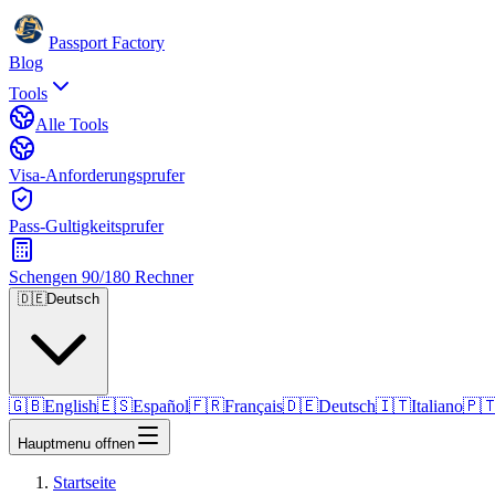
Passport Factory
Blog
Tools
Alle Tools
Visa-Anforderungsprufer
Pass-Gultigkeitsprufer
Schengen 90/180 Rechner
🇩🇪
Deutsch
🇬🇧
English
🇪🇸
Español
🇫🇷
Français
🇩🇪
Deutsch
🇮🇹
Italiano
🇵
Hauptmenu offnen
Startseite