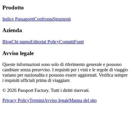
Prodotto
Indice Passaporti
Confronta
Strumenti
Azienda
Blog
Chi siamo
Editorial Policy
Contatti
Fonti
Avviso legale
Queste informazioni sono solo di riferimento generale e possono
cambiare senza preavviso. I requisiti per i visti e le regole di viaggio
variano per nazionalita e possono essere aggiornati. Verifica sempre
i requisiti ufficiali prima di viaggiare.
©
2026
Passport Factory
.
Tutti i diritti riservati.
Privacy Policy
Termini
Avviso legale
Mappa del sito