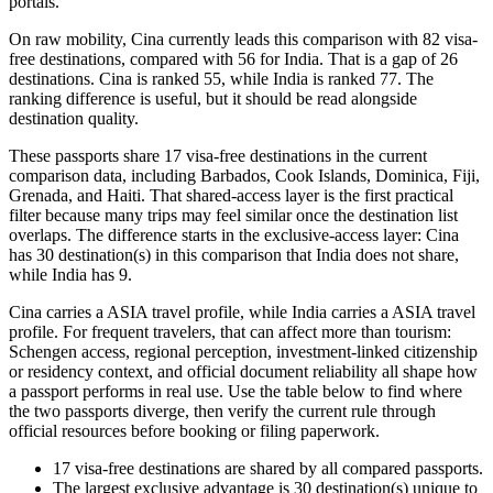
portals.
On raw mobility, Cina currently leads this comparison with 82 visa-
free destinations, compared with 56 for India. That is a gap of 26
destinations. Cina is ranked 55, while India is ranked 77. The
ranking difference is useful, but it should be read alongside
destination quality.
These passports share 17 visa-free destinations in the current
comparison data, including Barbados, Cook Islands, Dominica, Fiji,
Grenada, and Haiti. That shared-access layer is the first practical
filter because many trips may feel similar once the destination list
overlaps. The difference starts in the exclusive-access layer: Cina
has 30 destination(s) in this comparison that India does not share,
while India has 9.
Cina carries a ASIA travel profile, while India carries a ASIA travel
profile. For frequent travelers, that can affect more than tourism:
Schengen access, regional perception, investment-linked citizenship
or residency context, and official document reliability all shape how
a passport performs in real use. Use the table below to find where
the two passports diverge, then verify the current rule through
official resources before booking or filing paperwork.
17
visa-free destinations are shared by all compared passports.
The largest exclusive advantage is
30
destination(s) unique to