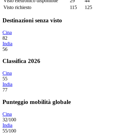
Visto elettronico disponibile
29
44
Visto richiesto
115
125
Destinazioni senza visto
Cina
82
India
56
Classifica 2026
Cina
55
India
77
Punteggio mobilità globale
Cina
32/100
India
55/100