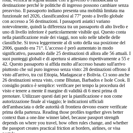
destinazione perché le politiche di ingresso possono cambiare senza
preavviso. Il passaporto indiano presenta una mobilità limitata ma
funzionale nel 2026, classificandosi al 77° posto a livello globale
con accesso a 56 destinazioni. I passaporti asiatici variano
notevolmente, quindi la differenza tra un passaporto di alto livello e
uno di livello inferiore è particolarmente visibile qui. Questo conta
nella pianificazione reale dei viaggi, non solo nelle tabelle delle
classifiche. Si trova leggermente al di sotto della sua posizione del
2006, quando era 71°. L'accesso è però aumentato in modo
significativo, passando dalle 25 destinazioni di allora alle 56 attuali. I
suoi punteggi globali e di apertura si attestano rispettivamente a 55 e
42. Questo passaporto si affida molto all'accesso basato sull'arrivo
piuttosto che sul puro ingresso senza visto: 28 destinazioni offrono il
visto all'arrivo, tra cui Etiopia, Madagascar e Bolivia. Ci sono anche
26 destinazioni senza visto, come Bhutan, Barbados e Isole Cook. Il
consiglio pratico è semplice: verificare per tempo la procedura del
visto e tenere a mente il margine di validità di 6 mesi prima di
prenotare. Utilizzare questi dati per la pianificazione e non come
autorizzazione finale al viaggio; le indicazioni ufficiali
dell'ambasciata o delle autorità di frontiera devono essere verificate
prima della partenza. Reading those profiles together gives better
context than a one-line winner label, because passport strength
depends on where you travel, how often rules change, and whether
the passport creates practical friction at borders, airlines, or visa