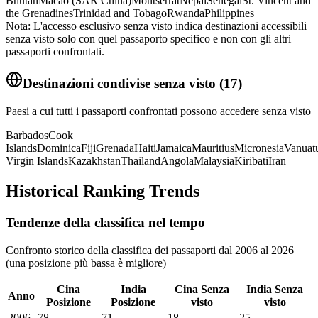
Bhutan
Macao (SAR China)
Montserrat
Nepal
Senegal
St. Vincent and
the Grenadines
Trinidad and Tobago
Rwanda
Philippines
Nota: L'accesso esclusivo senza visto indica destinazioni accessibili
senza visto solo con quel passaporto specifico e non con gli altri
passaporti confrontati.
Destinazioni condivise senza visto
(
17
)
Paesi a cui tutti i passaporti confrontati possono accedere senza visto
Barbados
Cook
Islands
Dominica
Fiji
Grenada
Haiti
Jamaica
Mauritius
Micronesia
Vanuat
Virgin Islands
Kazakhstan
Thailand
Angola
Malaysia
Kiribati
Iran
Historical Ranking Trends
Tendenze della classifica nel tempo
Confronto storico della classifica dei passaporti dal 2006 al 2026
(una posizione più bassa è migliore)
Cina
India
Cina
Senza
India
Senza
Anno
Posizione
Posizione
visto
visto
2006
78
71
18
25