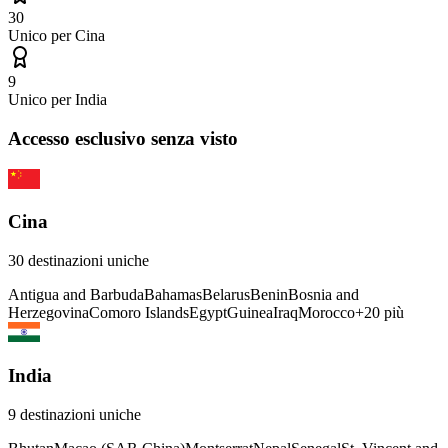
30
Unico per
Cina
9
Unico per
India
Accesso esclusivo senza visto
Cina
30
destinazioni uniche
Antigua and Barbuda
Bahamas
Belarus
Benin
Bosnia and
Herzegovina
Comoro Islands
Egypt
Guinea
Iraq
Morocco
+
20
più
India
9
destinazioni uniche