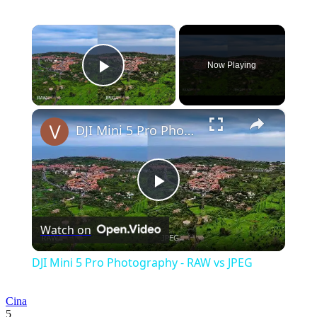
×
Now Playing
Play Video
×
DJI Mini 5 Pro Photography - RAW vs JPEG
Play
Watch on
Video
DJI Mini 5 Pro Photography - RAW vs JPEG
Cina
5