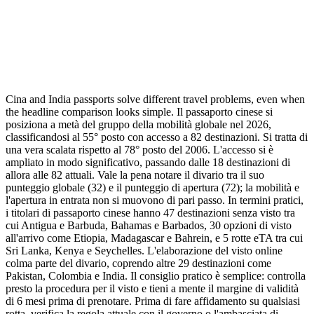
Cina and India passports solve different travel problems, even when
the headline comparison looks simple. Il passaporto cinese si
posiziona a metà del gruppo della mobilità globale nel 2026,
classificandosi al 55° posto con accesso a 82 destinazioni. Si tratta di
una vera scalata rispetto al 78° posto del 2006. L'accesso si è
ampliato in modo significativo, passando dalle 18 destinazioni di
allora alle 82 attuali. Vale la pena notare il divario tra il suo
punteggio globale (32) e il punteggio di apertura (72); la mobilità e
l'apertura in entrata non si muovono di pari passo. In termini pratici,
i titolari di passaporto cinese hanno 47 destinazioni senza visto tra
cui Antigua e Barbuda, Bahamas e Barbados, 30 opzioni di visto
all'arrivo come Etiopia, Madagascar e Bahrein, e 5 rotte eTA tra cui
Sri Lanka, Kenya e Seychelles. L'elaborazione del visto online
colma parte del divario, coprendo altre 29 destinazioni come
Pakistan, Colombia e India. Il consiglio pratico è semplice: controlla
presto la procedura per il visto e tieni a mente il margine di validità
di 6 mesi prima di prenotare. Prima di fare affidamento su qualsiasi
rotta, verifica la regola attuale con il governo o l'ambasciata di