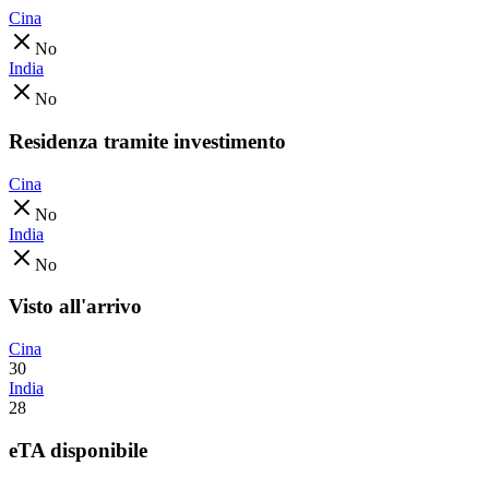
Cina
No
India
No
Residenza tramite investimento
Cina
No
India
No
Visto all'arrivo
Cina
30
India
28
eTA disponibile