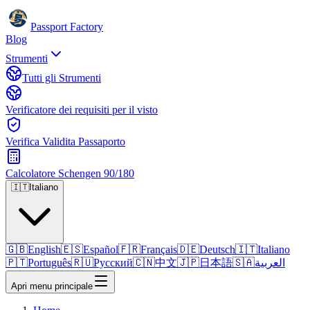
Passport Factory
Blog
Strumenti
Tutti gli Strumenti
Verificatore dei requisiti per il visto
Verifica Validita Passaporto
Calcolatore Schengen 90/180
🇮🇹
Italiano
🇬🇧
English
🇪🇸
Español
🇫🇷
Français
🇩🇪
Deutsch
🇮🇹
Italiano
🇵🇹
Português
🇷🇺
Русский
🇨🇳
中文
🇯🇵
日本語
🇸🇦
العربية
Apri menu principale