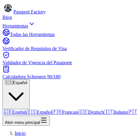
Passport Factory
Blog
Herramientas
Todas las Herramientas
Verificador de Requisitos de Visa
Validador de Vigencia del Pasaporte
Calculadora Schengen 90/180
🇪🇸
Español
🇬🇧
English
🇪🇸
Español
🇫🇷
Français
🇩🇪
Deutsch
🇮🇹
Italiano
🇵
Abrir menu principal
Inicio