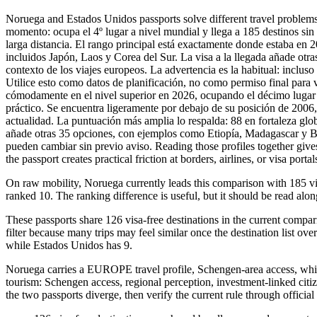
Noruega and Estados Unidos passports solve different travel problems
momento: ocupa el 4º lugar a nivel mundial y llega a 185 destinos sin
larga distancia. El rango principal está exactamente donde estaba en 2
incluidos Japón, Laos y Corea del Sur. La visa a la llegada añade o
contexto de los viajes europeos. La advertencia es la habitual: incluso
Utilice esto como datos de planificación, no como permiso final para vi
cómodamente en el nivel superior en 2026, ocupando el décimo lugar a 
práctico. Se encuentra ligeramente por debajo de su posición de 2006
actualidad. La puntuación más amplia lo respalda: 88 en fortaleza globa
añade otras 35 opciones, con ejemplos como Etiopía, Madagascar y Baré
pueden cambiar sin previo aviso. Reading those profiles together give
the passport creates practical friction at borders, airlines, or visa portal
On raw mobility, Noruega currently leads this comparison with 185 vi
ranked 10. The ranking difference is useful, but it should be read alon
These passports share 126 visa-free destinations in the current compar
filter because many trips may feel similar once the destination list ov
while Estados Unidos has 9.
Noruega carries a EUROPE travel profile, Schengen-area access, while
tourism: Schengen access, regional perception, investment-linked citiz
the two passports diverge, then verify the current rule through officia