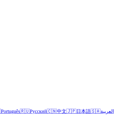

Português
🇷🇺
Русский
🇨🇳
中文
🇯🇵
日本語
🇸🇦
العربية