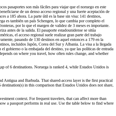
cos pasaportes son más fáciles para viajar que el noruego en este
beneficiarse de un denso acceso regional y una fuerte aceptación de
s a 185 ahora. La parte útil es la base sin visa: 141 destinos,
uega es también un país Schengen, lo que cambia por completo el
 fronteras, por lo que el margen de validez de 3 meses es importante.
riza antes de la salida. El pasaporte estadounidense se sitúa
ricas, el acceso regional suele realizar gran parte del trabajo
ivamente, pasando de 130 destinos en aquel entonces a 179 en la
stinos, incluidos Japón, Corea del Sur y Albania. La visa a la llegada
el gobierno o la embajada del destino, ya que las políticas de entrada
th depends on where you travel, how often rules change, and whether
ap of 6 destinations. Noruega is ranked 4, while Estados Unidos is
d Antigua and Barbuda. That shared-access layer is the first practical
15 destination(s) in this comparison that Estados Unidos does not share,
tment context. For frequent travelers, that can affect more than
 how a passport performs in real use. Use the table below to find where