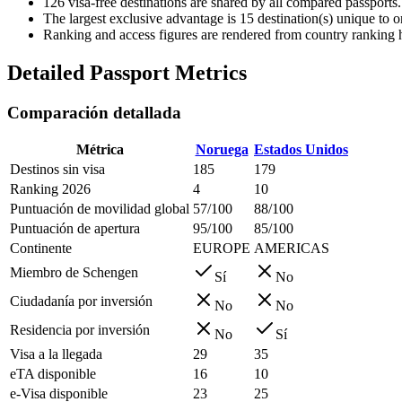
126
visa-free destinations are shared by all compared passports.
The largest exclusive advantage is
15
destination(s) unique to 
Ranking and access figures are rendered from country ranking hi
Detailed Passport Metrics
Comparación detallada
Métrica
Noruega
Estados Unidos
Destinos sin visa
185
179
Ranking 2026
4
10
Puntuación de movilidad global
57/100
88/100
Puntuación de apertura
95/100
85/100
Continente
EUROPE
AMERICAS
Miembro de Schengen
Sí
No
Ciudadanía por inversión
No
No
Residencia por inversión
No
Sí
Visa a la llegada
29
35
eTA disponible
16
10
e-Visa disponible
23
25