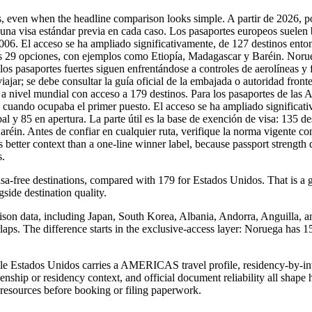
, even when the headline comparison looks simple. A partir de 2026, po
 una visa estándar previa en cada caso. Los pasaportes europeos suelen 
006. El acceso se ha ampliado significativamente, de 127 destinos entonce
tras 29 opciones, con ejemplos como Etiopía, Madagascar y Baréin. Nor
 los pasaportes fuertes siguen enfrentándose a controles de aerolíneas y
ajar; se debe consultar la guía oficial de la embajada o autoridad fronte
nivel mundial con acceso a 179 destinos. Para los pasaportes de las Amé
, cuando ocupaba el primer puesto. El acceso se ha ampliado significat
l y 85 en apertura. La parte útil es la base de exención de visa: 135 de
in. Antes de confiar en cualquier ruta, verifique la norma vigente con 
s better context than a one-line winner label, because passport streng
s.
sa-free destinations, compared with 179 for Estados Unidos. That is a g
gside destination quality.
ison data, including Japan, South Korea, Albania, Andorra, Anguilla, an
erlaps. The difference starts in the exclusive-access layer: Noruega has 
 Estados Unidos carries a AMERICAS travel profile, residency-by-inves
enship or residency context, and official document reliability all shape
l resources before booking or filing paperwork.