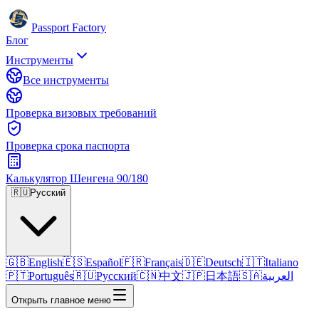
Passport Factory
Блог
Инструменты
Все инструменты
Проверка визовых требований
Проверка срока паспорта
Калькулятор Шенгена 90/180
🇷🇺
Русский
🇬🇧
English
🇪🇸
Español
🇫🇷
Français
🇩🇪
Deutsch
🇮🇹
Italiano
🇵🇹
Português
🇷🇺
Русский
🇨🇳
中文
🇯🇵
日本語
🇸🇦
العربية
Открыть главное меню