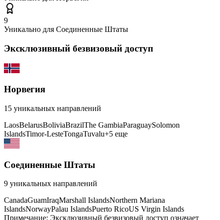
9
Уникально для
Соединенные Штаты
Эксклюзивный безвизовый доступ
Норвегия
15
уникальных направлений
Laos
Belarus
Bolivia
Brazil
The Gambia
Paraguay
Solomon
Islands
Timor-Leste
Tonga
Tuvalu
+
5
еще
Соединенные Штаты
9
уникальных направлений
Canada
Guam
Iraq
Marshall Islands
Northern Mariana
Islands
Norway
Palau Islands
Puerto Rico
US Virgin Islands
Примечание: Эксклюзивный безвизовый доступ означает