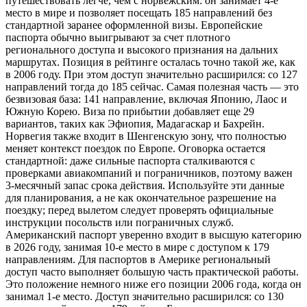
путешествовать легче, чем с норвежским: он занимает 4-е
место в мире и позволяет посещать 185 направлений без
стандартной заранее оформленной визы. Европейские
паспорта обычно выигрывают за счет плотного
регионального доступа и высокого признания на дальних
маршрутах. Позиция в рейтинге осталась точно такой же, как
в 2006 году. При этом доступ значительно расширился: со 127
направлений тогда до 185 сейчас. Самая полезная часть — это
безвизовая база: 141 направление, включая Японию, Лаос и
Южную Корею. Виза по прибытии добавляет еще 29
вариантов, таких как Эфиопия, Мадагаскар и Бахрейн.
Норвегия также входит в Шенгенскую зону, что полностью
меняет контекст поездок по Европе. Оговорка остается
стандартной: даже сильные паспорта сталкиваются с
проверками авиакомпаний и пограничников, поэтому важен
3-месячный запас срока действия. Используйте эти данные
для планирования, а не как окончательное разрешение на
поездку; перед вылетом следует проверять официальные
инструкции посольств или пограничных служб.
Американский паспорт уверенно входит в высшую категорию
в 2026 году, занимая 10-е место в мире с доступом к 179
направлениям. Для паспортов в Америке региональный
доступ часто выполняет большую часть практической работы.
Это положение немного ниже его позиции 2006 года, когда он
занимал 1-е место. Доступ значительно расширился: со 130