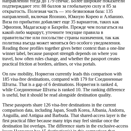
направлений тогда до 179 сейчас. Более широкие показатели
подтверждают это: 88 баллов за глобальную силу и 85 за
открытость. Полезная часть — это безвизовая база: 135
направлений, включая Японию, Южную Корею и Албанию.
Виза по прибытии добавляет еще 35 вариантов, таких как
Эфиопия, Мадагаскар и Бахрейн. Прежде чем полагаться на
какой-либо маршрут, уточните текущие правила в
правительстве или посольстве страны назначения, так как
политика въезда может меняться без особого уведомления.
Reading those profiles together gives better context than a one-line
winner label, because passport strength depends on where you
travel, how often rules change, and whether the passport creates
practical friction at borders, airlines, or visa portals.
On raw mobility, Норвегия currently leads this comparison with
185 visa-free destinations, compared with 179 for Соединенные
Штаты. That is a gap of 6 destinations. Норвегия is ranked 4,
while Соединенные Штаты is ranked 10. The ranking difference
is useful, but it should be read alongside destination quality.
These passports share 126 visa-free destinations in the current
comparison data, including Japan, South Korea, Albania, Andorra,
Anguilla, and Antigua and Barbuda. That shared-access layer is the
first practical filter because many trips may feel similar once the
destination list overlaps. The difference starts in the exclusive-access