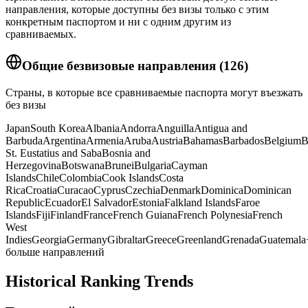
направления, которые доступны без визы только с этим
конкретным паспортом и ни с одним другим из
сравниваемых.
Общие безвизовые направления
(
126
)
Страны, в которые все сравниваемые паспорта могут въезжать
без визы
Japan
South Korea
Albania
Andorra
Anguilla
Antigua and
Barbuda
Argentina
Armenia
Aruba
Austria
Bahamas
Barbados
Belgium
B
St. Eustatius and Saba
Bosnia and
Herzegovina
Botswana
Brunei
Bulgaria
Cayman
Islands
Chile
Colombia
Cook Islands
Costa
Rica
Croatia
Curacao
Cyprus
Czechia
Denmark
Dominica
Dominican
Republic
Ecuador
El Salvador
Estonia
Falkland Islands
Faroe
Islands
Fiji
Finland
France
French Guiana
French Polynesia
French
West
Indies
Georgia
Germany
Gibraltar
Greece
Greenland
Grenada
Guatemala
больше направлений
Historical Ranking Trends