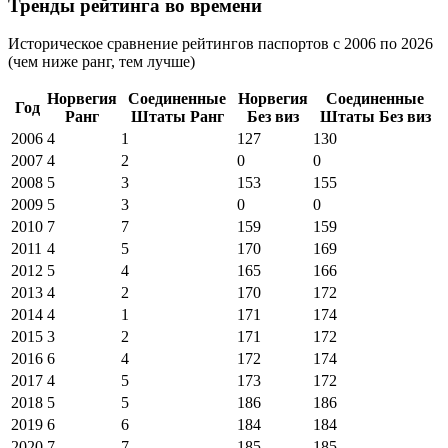
Тренды рейтинга во времени
Историческое сравнение рейтингов паспортов с 2006 по 2026
(чем ниже ранг, тем лучше)
Норвегия
Соединенные
Норвегия
Соединенные
Год
Ранг
Штаты
Ранг
Без виз
Штаты
Без виз
2006
4
1
127
130
2007
4
2
0
0
2008
5
3
153
155
2009
5
3
0
0
2010
7
7
159
159
2011
4
5
170
169
2012
5
4
165
166
2013
4
2
170
172
2014
4
1
171
174
2015
3
2
171
172
2016
6
4
172
174
2017
4
5
173
172
2018
5
5
186
186
2019
6
6
184
184
2020
7
7
185
185