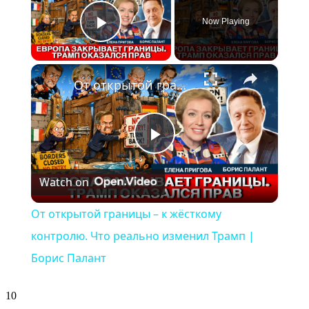
Now Playing
Play Video
×
От открытой границы – к жёсткому контролю. Что реально изменил Трамп | Борис Палант
Play
Watch on
Video
От открытой границы – к жёсткому
контролю. Что реально изменил Трамп |
Борис Палант
10