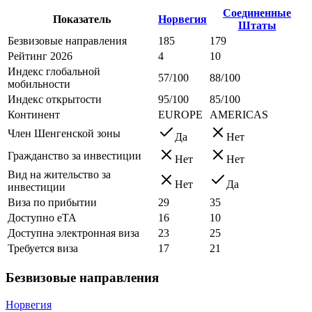
Соединенные
Показатель
Норвегия
Штаты
Безвизовые направления
185
179
Рейтинг 2026
4
10
Индекс глобальной
57/100
88/100
мобильности
Индекс открытости
95/100
85/100
Континент
EUROPE
AMERICAS
Член Шенгенской зоны
Да
Нет
Гражданство за инвестиции
Нет
Нет
Вид на жительство за
Нет
Да
инвестиции
Виза по прибытии
29
35
Доступно eTA
16
10
Доступна электронная виза
23
25
Требуется виза
17
21
Безвизовые направления
Норвегия