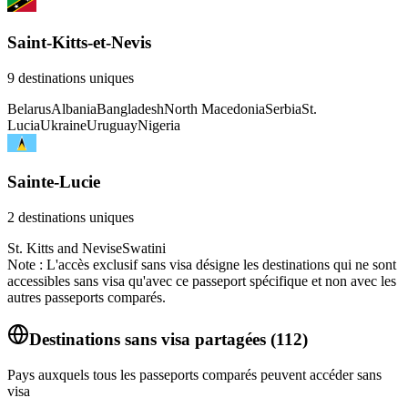
Saint-Kitts-et-Nevis
9
destinations uniques
Belarus
Albania
Bangladesh
North Macedonia
Serbia
St.
Lucia
Ukraine
Uruguay
Nigeria
Sainte-Lucie
2
destinations uniques
St. Kitts and Nevis
eSwatini
Note : L'accès exclusif sans visa désigne les destinations qui ne sont
accessibles sans visa qu'avec ce passeport spécifique et non avec les
autres passeports comparés.
Destinations sans visa partagées
(
112
)
Pays auxquels tous les passeports comparés peuvent accéder sans
visa