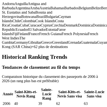
Andorra
Anguilla
Antigua and
Barbuda
Argentina
Aruba
Austria
Bahamas
Barbados
Belgium
Belize
Ber
St. Eustatius and Saba
Bosnia and
Herzegovina
Botswana
Brazil
Bulgaria
Cayman
Islands
Chile
Colombia
Cook Islands
Costa
Rica
Croatia
Cuba
Curacao
Cyprus
Czechia
Denmark
Dominica
Dominic
Republic
Ecuador
El Salvador
Estonia
Faroe
Islands
Fiji
Finland
France
French Guiana
French Polynesia
French
West Indies
The
Gambia
Germany
Gibraltar
Greece
Greenland
Grenada
Guatemala
Guyan
Kong (SAR China)
+
62
plus de destinations
Historical Ranking Trends
Tendances de classement au fil du temps
Comparaison historique du classement des passeports de 2006 à
2026 (un rang plus bas est préférable)
Sainte-
Saint-Kitts-et-
Saint-Kitts-et-
Sainte-Lucie
Année
Lucie
Nevis
Rang
Nevis
Sans visa
Sans visa
Rang
2006
40
39
62
63