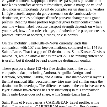
en garde habituelle s'applique : même les passeports puissants font
face à des contrôles aériens et frontaliers, donc la marge de validité
de 6 mois est importante. Avant de compter sur un itinéraire, vérifiez
la règle actuelle auprès du gouvernement ou de l'ambassade de
destination, car les politiques d'entrée peuvent changer sans grand
préavis. Reading those profiles together gives better context than a
one-line winner label, because passport strength depends on where
you travel, how often rules change, and whether the passport creates
practical friction at borders, airlines, or visa portals.
On raw mobility, Saint-Kitts-et-Nevis currently leads this
comparison with 157 visa-free destinations, compared with 144 for
Sainte-Lucie. That is a gap of 13 destinations. Saint-Kitts-et-Nevis is
ranked 19, while Sainte-Lucie is ranked 27. The ranking difference
is useful, but it should be read alongside destination quality.
These passports share 112 visa-free destinations in the current
comparison data, including Andorra, Anguilla, Antigua and
Barbuda, Argentina, Aruba, and Austria. That shared-access layer is
the first practical filter because many trips may feel similar once the
destination list overlaps. The difference starts in the exclusive-access
layer: Saint-Kitts-et-Nevis has 9 destination(s) in this comparison
that Sainte-Lucie does not share, while Sainte-Lucie has 2.
Saint-Kitts-et-Nevis carries a CARIBBEAN travel profile, while
Sainte-Lucie carries a CARIBBEAN travel profile. For frequent