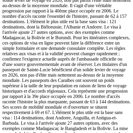
solide levier de voyage en 2026, non pas parmi l'élite mais nettement
au-dessus de la moyenne mondiale. Il s'agit d'une véritable
progression par rapport à la 40ème place occupée en 2006. Le
nombre d'accès raconte l'essentiel de l'histoire, passant de 62 à 157
destinations. L'élément le plus utile est la base sans visa : 121
destinations, dont la Biélorussie, l'Albanie et Andorre. Le visa à
l'arrivée ajoute 27 autres options, avec des exemples comme
Madagascar, la Bolivie et le Burundi. Pour les itinéraires complexes,
ces options de visa en ligne peuvent faire la différence entre un
simple formulaire et une demande consulaire complète. Les règles
relatives aux visas et à la validité peuvent changer rapidement ;
confirmez l'exigence actuelle auprès de l'ambassade officielle ou
d'une source gouvernementale avant de réserver. Les titulaires d'un
passeport de Sainte-Lucie bénéficient d'un solide levier de voyage
en 2026, non pas d'élite mais nettement au-dessus de la moyenne
mondiale. Les passeports des Caraïbes ont souvent un poids
supérieur à la taille de leur population en raison de liens de voyage
historiques et d'accords régionaux. Cela représente une progression
par rapport à la 39e place occupée en 2006. Le nombre d'accès
raconte l'histoire la plus marquante, passant de 63 à 144 destinations.
Ses scores de mobilité mondiale et d'ouverture se situent
respectivement à 69 et 67. L'élément le plus utile est la base sans
visa : 114 destinations, dont Andorre, Anguilla, et Antigua-et-
Barbuda. Le visa à l'arrivée ajoute 27 autres options, avec des
exemples comme Madagascar, le Bangladesh et la Bolivie. La mise