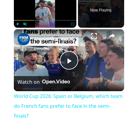
Now Playing
×
Play
Unmute
Fullscreen
World Cup 2026: Spain or Belgium, which team do French fans prefer to face in the semi-finals?
Play
Watch on
Video
World Cup 2026: Spain or Belgium, which team
do French fans prefer to face in the semi-
finals?