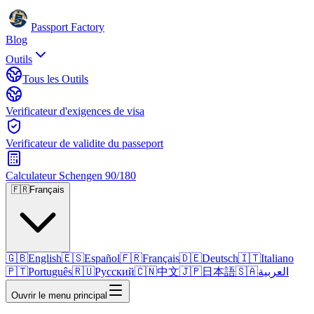
Passport Factory
Blog
Outils
Tous les Outils
Verificateur d'exigences de visa
Verificateur de validite du passeport
Calculateur Schengen 90/180
🇫🇷
Français
🇬🇧
English
🇪🇸
Español
🇫🇷
Français
🇩🇪
Deutsch
🇮🇹
Italiano
🇵🇹
Português
🇷🇺
Русский
🇨🇳
中文
🇯🇵
日本語
🇸🇦
العربية
Ouvrir le menu principal