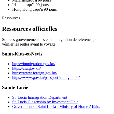
Malaisie
jusqu'à 90 jours
Irlande
jusqu'à 90 jours
Hong Kong
jusqu'à 90 jours
Ressources
Ressources officielles
Sources gouvernementales et d'immigration de référence pour
vérifier les règles avant le voyage.
Saint-Kitts-et-Nevis
https://immigration.gov.kn/
https://ciu.gov.kn/
https://www.foreign.gov.kn/
https://www.gov.kn/passport-immigration/
Sainte-Lucie
St. Lucia Immigration Department
St. Lucia Citizenship by Investment Unit
Government of Saint Lucia - Ministry of Home Affairs