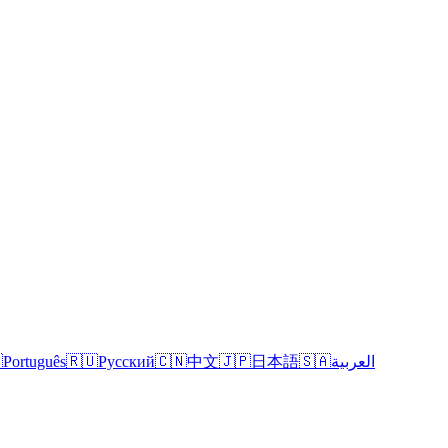

Português
🇷🇺
Русский
🇨🇳
中文
🇯🇵
日本語
🇸🇦
العربية