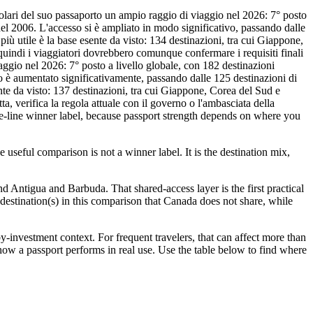
olari del suo passaporto un ampio raggio di viaggio nel 2026: 7° posto
 del 2006. L'accesso si è ampliato in modo significativo, passando dalle
più utile è la base esente da visto: 134 destinazioni, tra cui Giappone,
uindi i viaggiatori dovrebbero comunque confermare i requisiti finali
iaggio nel 2026: 7° posto a livello globale, con 182 destinazioni
so è aumentato significativamente, passando dalle 125 destinazioni di
ente da visto: 137 destinazioni, tra cui Giappone, Corea del Sud e
a, verifica la regola attuale con il governo o l'ambasciata della
one-line winner label, because passport strength depends on where you
useful comparison is not a winner label. It is the destination mix,
d Antigua and Barbuda. That shared-access layer is the first practical
4 destination(s) in this comparison that Canada does not share, while
investment context. For frequent travelers, that can affect more than
 how a passport performs in real use. Use the table below to find where