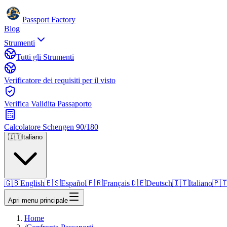
Passport Factory
Blog
Strumenti
Tutti gli Strumenti
Verificatore dei requisiti per il visto
Verifica Validita Passaporto
Calcolatore Schengen 90/180
🇮🇹
Italiano
🇬🇧
English
🇪🇸
Español
🇫🇷
Français
🇩🇪
Deutsch
🇮🇹
Italiano
🇵
Apri menu principale
Home