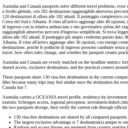
Australia and Canada passports solve different travel problems, even 
a livello globale, con 182 destinazioni raggiungibili attraverso percors
120 destinazioni di allora alle 182 attuali. Il punteggio complessivo co
Corea del Sud e Albania. Il visto all'arrivo aggiunge altre 40 opzion
di ingresso con la relativa ambasciata o sito governativo prima del via
raggiungibili attraverso percorsi d'ingresso semplificati. Si trova leg
allora alle 182 attuali. Il punteggio più ampio conferma questo dato: 88
Albania. Il visto all'arrivo aggiunge altre 36 opzioni, con esempi come 
destinazione, poiché le politiche di ingresso possono cambiare senza 
travel, how often rules change, and whether the passport creates practica
Australia and Canada are evenly matched on the headline metrics: both 
shared access, exclusive destinations, and the practical context around
These passports share 130 visa-free destinations in the current compar
filter because many trips may feel similar once the destination list ove
Canada has 7.
Australia carries a OCEANIA travel profile, residency-by-investment 
tourism: Schengen access, regional perception, investment-linked citiz
the two passports diverge, then verify the current rule through officia
130
visa-free destinations are shared by all compared passports.
The largest exclusive advantage is
7
destination(s) unique to on
Ranking and access figures are rendered from country ranking hi