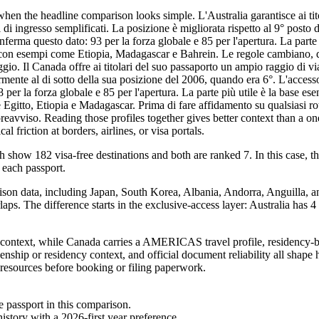
when the headline comparison looks simple. L'Australia garantisce ai tit
i di ingresso semplificati. La posizione è migliorata rispetto al 9° posto
nferma questo dato: 93 per la forza globale e 85 per l'apertura. La parte 
i, con esempi come Etiopia, Madagascar e Bahrein. Le regole cambiano, q
ggio. Il Canada offre ai titolari del suo passaporto un ampio raggio di v
germente al di sotto della sua posizione del 2006, quando era 6°. L'acces
 per la forza globale e 85 per l'apertura. La parte più utile è la base es
Egitto, Etiopia e Madagascar. Prima di fare affidamento su qualsiasi rott
preavviso. Reading those profiles together gives better context than a 
l friction at borders, airlines, or visa portals.
show 182 visa-free destinations and both are ranked 7. In this case, the 
 each passport.
ison data, including Japan, South Korea, Albania, Andorra, Anguilla, an
rlaps. The difference starts in the exclusive-access layer: Australia has 
context, while Canada carries a AMERICAS travel profile, residency-by-
enship or residency context, and official document reliability all shape
l resources before booking or filing paperwork.
e passport in this comparison.
story with a 2026-first year preference.