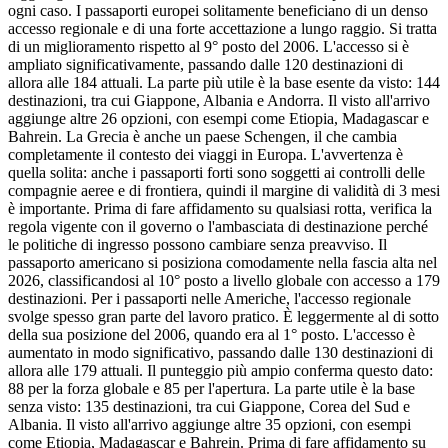
ogni caso. I passaporti europei solitamente beneficiano di un denso
accesso regionale e di una forte accettazione a lungo raggio. Si tratta
di un miglioramento rispetto al 9° posto del 2006. L'accesso si è
ampliato significativamente, passando dalle 120 destinazioni di
allora alle 184 attuali. La parte più utile è la base esente da visto: 144
destinazioni, tra cui Giappone, Albania e Andorra. Il visto all'arrivo
aggiunge altre 26 opzioni, con esempi come Etiopia, Madagascar e
Bahrein. La Grecia è anche un paese Schengen, il che cambia
completamente il contesto dei viaggi in Europa. L'avvertenza è
quella solita: anche i passaporti forti sono soggetti ai controlli delle
compagnie aeree e di frontiera, quindi il margine di validità di 3 mesi
è importante. Prima di fare affidamento su qualsiasi rotta, verifica la
regola vigente con il governo o l'ambasciata di destinazione perché
le politiche di ingresso possono cambiare senza preavviso. Il
passaporto americano si posiziona comodamente nella fascia alta nel
2026, classificandosi al 10° posto a livello globale con accesso a 179
destinazioni. Per i passaporti nelle Americhe, l'accesso regionale
svolge spesso gran parte del lavoro pratico. È leggermente al di sotto
della sua posizione del 2006, quando era al 1° posto. L'accesso è
aumentato in modo significativo, passando dalle 130 destinazioni di
allora alle 179 attuali. Il punteggio più ampio conferma questo dato:
88 per la forza globale e 85 per l'apertura. La parte utile è la base
senza visto: 135 destinazioni, tra cui Giappone, Corea del Sud e
Albania. Il visto all'arrivo aggiunge altre 35 opzioni, con esempi
come Etiopia, Madagascar e Bahrein. Prima di fare affidamento su