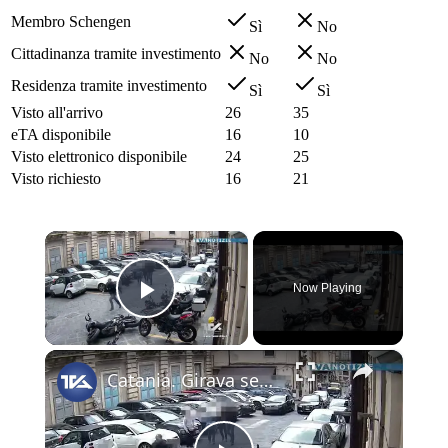
Membro Schengen
Sì
No
Cittadinanza tramite investimento
No
No
Residenza tramite investimento
Sì
Sì
Visto all'arrivo
26
35
eTA disponibile
16
10
Visto elettronico disponibile
24
25
Visto richiesto
16
21
×
Now Playing
Play Video
×
Catania. Girava senza casco tra le vie del centro cittadino, ma, fermato dalla Polizia di Stato, ha