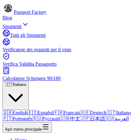
Passport Factory
Blog
Strumenti
Tutti gli Strumenti
Verificatore dei requisiti per il visto
Verifica Validita Passaporto
Calcolatore Schengen 90/180
🇮🇹
Italiano
🇬🇧
English
🇪🇸
Español
🇫🇷
Français
🇩🇪
Deutsch
🇮🇹
Italiano
🇵🇹
Português
🇷🇺
Русский
🇨🇳
中文
🇯🇵
日本語
🇸🇦
العربية
Apri menu principale