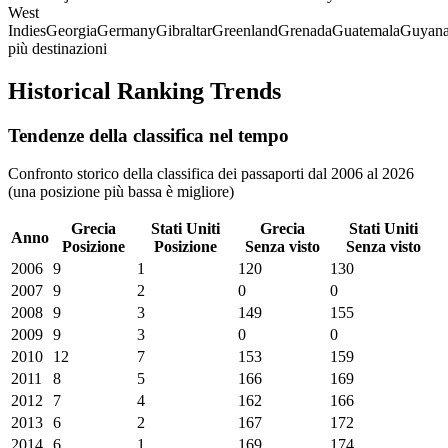
West
Indies
Georgia
Germany
Gibraltar
Greenland
Grenada
Guatemala
Guyan
più destinazioni
Historical Ranking Trends
Tendenze della classifica nel tempo
Confronto storico della classifica dei passaporti dal 2006 al 2026
(una posizione più bassa è migliore)
Grecia
Stati Uniti
Grecia
Stati Uniti
Anno
Posizione
Posizione
Senza visto
Senza visto
2006
9
1
120
130
2007
9
2
0
0
2008
9
3
149
155
2009
9
3
0
0
2010
12
7
153
159
2011
8
5
166
169
2012
7
4
162
166
2013
6
2
167
172
2014
6
1
169
174