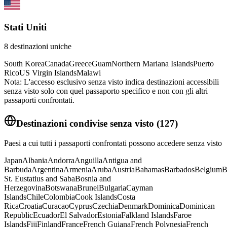
Stati Uniti
8
destinazioni uniche
South Korea
Canada
Greece
Guam
Northern Mariana Islands
Puerto
Rico
US Virgin Islands
Malawi
Nota: L'accesso esclusivo senza visto indica destinazioni accessibili
senza visto solo con quel passaporto specifico e non con gli altri
passaporti confrontati.
Destinazioni condivise senza visto
(
127
)
Paesi a cui tutti i passaporti confrontati possono accedere senza visto
Japan
Albania
Andorra
Anguilla
Antigua and
Barbuda
Argentina
Armenia
Aruba
Austria
Bahamas
Barbados
Belgium
B
St. Eustatius and Saba
Bosnia and
Herzegovina
Botswana
Brunei
Bulgaria
Cayman
Islands
Chile
Colombia
Cook Islands
Costa
Rica
Croatia
Curacao
Cyprus
Czechia
Denmark
Dominica
Dominican
Republic
Ecuador
El Salvador
Estonia
Falkland Islands
Faroe
Islands
Fiji
Finland
France
French Guiana
French Polynesia
French