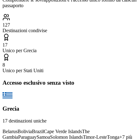
passaporto
127
Destinazioni condivise
17
Unico per
Grecia
8
Unico per
Stati Uniti
Accesso esclusivo senza visto
Grecia
17
destinazioni uniche
Belarus
Bolivia
Brazil
Cape Verde Islands
The
Gambia
Paraguay
Samoa
Solomon Islands
Timor-Leste
Tonga
+
7
più