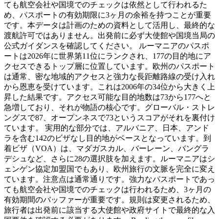
ても航空会社や国境でのチェックは依然として行われるた
め、パスポートの有効期限に3ヶ月の余裕を持つことが重要
です。本データは計画のための資料として活用し、最終的な
渡航許可ではありません。出発前に必ず大使館や国境当局の
公式ガイダンスを確認してください。 ルーマニアのパスポ
ートは2026年に世界第11位にランクされ、177の目的地にア
クセスできるトップ層に位置しています。欧州のパスポート
は通常、密な地域的アクセスと強力な長距離路線の受け入れ
から恩恵を受けています。これは2006年の34位から大きく上
昇した結果です。アクセス可能な目的地数は73から177へと
急増しており、それが物語の核心です。グローバル・ストレ
ングスで87、オープンネスで73というスコアがそれを裏付け
ています。 実用的な部分では、アルバニア、日本、アンド
ラを含む142のビザなし目的地がベースとなっています。到
着ビザ（VOA）は、マダガスカル、バーレーン、バングラ
デシュなど、さらに28の選択肢を加えます。ルーマニアはシ
ェンゲン協定加盟国でもあり、欧州旅行の文脈を完全に変え
ています。注意点は通常通りです。強力なパスポートであっ
ても航空会社や国境でのチェックは行われるため、3ヶ月の
有効期間のバッファーが重要です。規則は変更されるため、
旅行者は出発前に該当する大使館や政府サイトで最終的な入