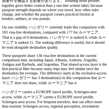
国要件を確認する必要があります。 Reading those profiles
together gives better context than a one-line winner label, because
passport strength depends on where you travel, how often rules
change, and whether the passport creates practical friction at
borders, airlines, or visa portals.
On raw mobility, ハンガリー currently leads this comparison with
183 visa-free destinations, compared with 177 for ルーマニア.
That is a gap of 6 destinations. ハンガリー is ranked 6, while ルー
マニア is ranked 11. The ranking difference is useful, but it should
be read alongside destination quality.
These passports share 138 visa-free destinations in the current
comparison data, including Japan, Albania, Andorra, Anguilla,
Antigua and Barbuda, and Argentina. That shared-access layer is the
first practical filter because many trips may feel similar once the
destination list overlaps. The difference starts in the exclusive-access
layer: ハンガリー has 3 destination(s) in this comparison that ルー
マニア does not share, while ルーマニア has 4.
ハンガリー carries a EUROPE travel profile, Schengen-area
access, while ルーマニア carries a EUROPE travel profile,
Schengen-area access. For frequent travelers, that can affect more
than tourism: Schengen access, regional perception, investment-