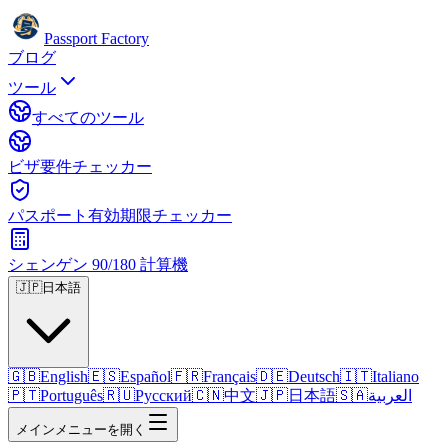
Passport Factory
ブログ
ツール
すべてのツール
ビザ要件チェッカー
パスポート有効期限チェッカー
シェンゲン 90/180 計算機
🇯🇵
日本語
🇬🇧
English
🇪🇸
Español
🇫🇷
Français
🇩🇪
Deutsch
🇮🇹
Italiano
🇵🇹
Português
🇷🇺
Русский
🇨🇳
中文
🇯🇵
日本語
🇸🇦
العربية
メインメニューを開く