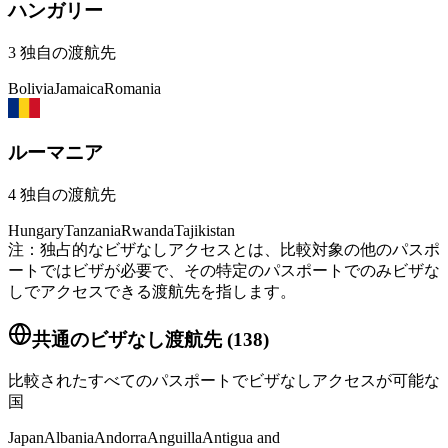
ハンガリー
3
独自の渡航先
Bolivia
Jamaica
Romania
ルーマニア
4
独自の渡航先
Hungary
Tanzania
Rwanda
Tajikistan
注：独占的なビザなしアクセスとは、比較対象の他のパスポ
ートではビザが必要で、その特定のパスポートでのみビザな
しでアクセスできる渡航先を指します。
共通のビザなし渡航先
(
138
)
比較されたすべてのパスポートでビザなしアクセスが可能な
国
Japan
Albania
Andorra
Anguilla
Antigua and