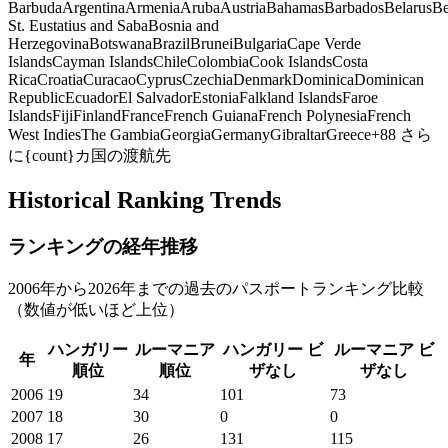
Barbuda
Argentina
Armenia
Aruba
Austria
Bahamas
Barbados
Belarus
Be
St. Eustatius and Saba
Bosnia and
Herzegovina
Botswana
Brazil
Brunei
Bulgaria
Cape Verde
Islands
Cayman Islands
Chile
Colombia
Cook Islands
Costa
Rica
Croatia
Curacao
Cyprus
Czechia
Denmark
Dominica
Dominican
Republic
Ecuador
El Salvador
Estonia
Falkland Islands
Faroe
Islands
Fiji
Finland
France
French Guiana
French Polynesia
French
West Indies
The Gambia
Georgia
Germany
Gibraltar
Greece
+
88
さら
に{count}カ国の渡航先
Historical Ranking Trends
ランキングの経年推移
2006年から2026年までの過去のパスポートランキング比較
（数値が低いほど上位）
ハンガリー
ルーマニア
ハンガリー
ビ
ルーマニア
ビ
年
順位
順位
ザなし
ザなし
2006
19
34
101
73
2007
18
30
0
0
2008
17
26
131
115