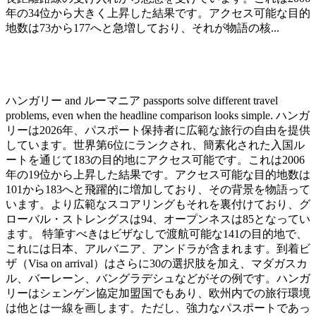
年の34位から大きく上昇した結果です。アクセス可能な目的
地数は73から177へと急増しており、それが物語の核...
ハンガリー and ルーマニア passports solve different travel
problems, even when the headline comparison looks simple. ハンガ
リーは2026年、パスポート保持者に広範な旅行の自由を提供
しています。世界第6位にランクされ、簡素化された入国ル
ートを通じて183の目的地にアクセス可能です。これは2006
年の19位から上昇した結果です。アクセス可能な目的地数は
101から183へと飛躍的に増加しており、その背景を物語って
います。より広範なスコアリングもそれを裏付けており、グ
ローバル・ストレングスは94、オープンネスは85となってい
ます。 特筆すべきはビザなしで渡航可能な141の目的地で、
これには日本、アルバニア、アンドラが含まれます。到着ビ
ザ（Visa on arrival）はさらに30の選択肢を加え、マダガスカ
ル、バーレーン、バングラデシュなどがその例です。ハンガ
リーはシェンゲン協定加盟国でもあり、欧州内での旅行環境
は他とは一線を画します。ただし、強力なパスポートであっ