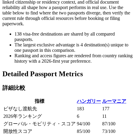
linked citizenship or residency context, and official document
reliability all shape how a passport performs in real use. Use the
table below to find where the two passports diverge, then verify the
current rule through official resources before booking or filing
paperwork.
138
visa-free destinations are shared by all compared
passports.
The largest exclusive advantage is
4
destination(s) unique to
one passport in this comparison.
Ranking and access figures are rendered from country ranking
history with a 2026-first year preference.
Detailed Passport Metrics
詳細比較
指標
ハンガリー
ルーマニア
ビザなし渡航先
183
177
2026年ランキング
6
11
グローバル・モビリティ・スコア
94/100
87/100
開放性スコア
85/100
73/100