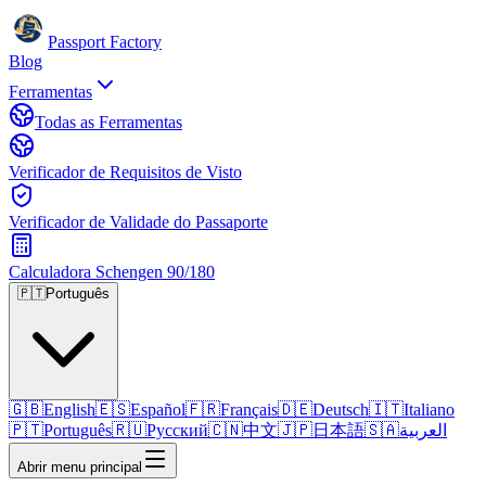
Passport Factory
Blog
Ferramentas
Todas as Ferramentas
Verificador de Requisitos de Visto
Verificador de Validade do Passaporte
Calculadora Schengen 90/180
🇵🇹
Português
🇬🇧
English
🇪🇸
Español
🇫🇷
Français
🇩🇪
Deutsch
🇮🇹
Italiano
🇵🇹
Português
🇷🇺
Русский
🇨🇳
中文
🇯🇵
日本語
🇸🇦
العربية
Abrir menu principal