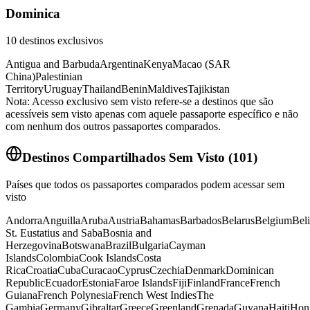
Dominica
10
destinos exclusivos
Antigua and Barbuda
Argentina
Kenya
Macao (SAR
China)
Palestinian
Territory
Uruguay
Thailand
Benin
Maldives
Tajikistan
Nota: Acesso exclusivo sem visto refere-se a destinos que são
acessíveis sem visto apenas com aquele passaporte específico e não
com nenhum dos outros passaportes comparados.
Destinos Compartilhados Sem Visto
(
101
)
Países que todos os passaportes comparados podem acessar sem
visto
Andorra
Anguilla
Aruba
Austria
Bahamas
Barbados
Belarus
Belgium
Bel
St. Eustatius and Saba
Bosnia and
Herzegovina
Botswana
Brazil
Bulgaria
Cayman
Islands
Colombia
Cook Islands
Costa
Rica
Croatia
Cuba
Curacao
Cyprus
Czechia
Denmark
Dominican
Republic
Ecuador
Estonia
Faroe Islands
Fiji
Finland
France
French
Guiana
French Polynesia
French West Indies
The
Gambia
Germany
Gibraltar
Greece
Greenland
Grenada
Guyana
Haiti
Hon