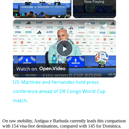
Now Playing
×
Play
Unmute
Fullscreen
US: Martinez and Fernandes hold press conference ahead of DR Congo World Cup match.
Play
Watch on
Video
US: Martinez and Fernandes hold press
conference ahead of DR Congo World Cup
match.
On raw mobility, Antígua e Barbuda currently leads this comparison
with 154 visa-free destinations, compared with 145 for Dominica.