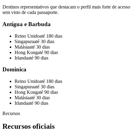
Destinos representativos que destacam o perfil mais forte de acesso
sem visto de cada passaporte.
Antígua e Barbuda
Reino Unido
até 180 dias
Singapura
até 30 dias
Malásia
até 30 dias
Hong Kong
até 90 dias
Irlanda
até 90 dias
Dominica
Reino Unido
até 180 dias
Singapura
até 30 dias
Hong Kong
até 90 dias
Malásia
até 30 dias
Irlanda
até 90 dias
Recursos
Recursos oficiais