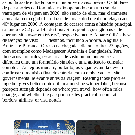
as políticas de entrada podem mudar sem aviso prévio. Os titulares
de passaportes da Dominica estão operando com uma sólida
vantagem de viagem em 2026, não sendo de elite, mas claramente
acima da média global. Trata-se de uma subida real em relação ao
46º lugar em 2006. A contagem de acessos conta a história principal,
saltando de 52 para 145 destinos. Suas pontuações globais e de
abertura situam-se em 66 e 67, respectivamente. A parte útil é a base
de isenção de visto: 111 destinos, incluindo Andorra, Anguila e
Antígua e Barbuda. O visto na chegada adiciona outras 27 opções,
com exemplos como Madagascar, Armênia e Bangladesh. Para
itinerários limítrofes, essas rotas de visto online podem ser a
diferença entre um formulário simples e uma aplicação consular
completa. As regras mudam, portanto, os viajantes ainda devem
confirmar o requisito final de entrada com a embaixada ou site
governamental relevante antes da viagem. Reading those profiles
together gives better context than a one-line winner label, because
passport strength depends on where you travel, how often rules
change, and whether the passport creates practical friction at
borders, airlines, or visa portals.
×