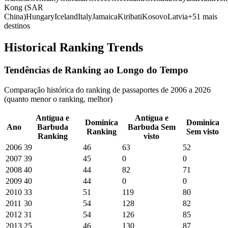
Kong (SAR
China)
Hungary
Iceland
Italy
Jamaica
Kiribati
Kosovo
Latvia
+
51
mais
destinos
Historical Ranking Trends
Tendências de Ranking ao Longo do Tempo
Comparação histórica do ranking de passaportes de 2006 a 2026
(quanto menor o ranking, melhor)
Antígua e
Antígua e
Dominica
Dominica
Ano
Barbuda
Barbuda
Sem
Ranking
Sem visto
Ranking
visto
2006
39
46
63
52
2007
39
45
0
0
2008
40
44
82
71
2009
40
44
0
0
2010
33
51
119
80
2011
30
54
128
82
2012
31
54
126
85
2013
25
46
130
87