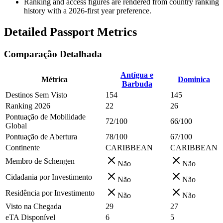
Ranking and access figures are rendered from country ranking
history with a 2026-first year preference.
Detailed Passport Metrics
Comparação Detalhada
Antígua e
Métrica
Dominica
Barbuda
Destinos Sem Visto
154
145
Ranking 2026
22
26
Pontuação de Mobilidade
72/100
66/100
Global
Pontuação de Abertura
78/100
67/100
Continente
CARIBBEAN
CARIBBEAN
Membro de Schengen
Não
Não
Cidadania por Investimento
Não
Não
Residência por Investimento
Não
Não
Visto na Chegada
29
27
eTA Disponível
6
5