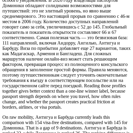
особого уведомления. В 2026 году владельцы паспортов
Доминики обладают солидными возможностями для
путешествий: это не элитный уровень, но явно выше
среднемирового. Это настоящий прорыв по сравнению с 46-м
местом в 2006 году. Количество доступных направлений
говорит само за себя, увеличившись с 52 до 145. Глобальный
показатель и показатель открытости составляют 66 и 67
соответственно. Самая полезная часть — это безвизовая база:
111 направлений, включая Андорру, Ангилью, Антигуа и
Барбуду. Виза по прибытии добавляет еще 27 вариантов, таких
как Мадагаскар, Армения и Бангладеш. Для сложных
маршрутов наличие онлайн-виз может стать решающим
фактором, превращая процесс из полноценного консульского
обращения в заполнение простой формы. Правила меняются,
поэтому путешественникам следует уточнять окончательные
требования к въезду в соответствующем посольстве или на
государственном сайте перед поездкой. Reading those profiles
together gives better context than a one-line winner label, because
passport strength depends on where you travel, how often rules
change, and whether the passport creates practical friction at
borders, airlines, or visa portals.
On raw mobility, Антигуа и Барбуда currently leads this
comparison with 154 visa-free destinations, compared with 145 for
Доминика. That is a gap of 9 destinations. Антигуа и Барбуда is