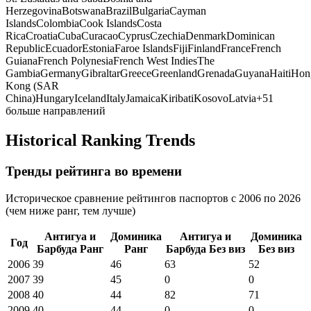
Herzegovina
Botswana
Brazil
Bulgaria
Cayman
Islands
Colombia
Cook Islands
Costa
Rica
Croatia
Cuba
Curacao
Cyprus
Czechia
Denmark
Dominican
Republic
Ecuador
Estonia
Faroe Islands
Fiji
Finland
France
French
Guiana
French Polynesia
French West Indies
The
Gambia
Germany
Gibraltar
Greece
Greenland
Grenada
Guyana
Haiti
Hon
Kong (SAR
China)
Hungary
Iceland
Italy
Jamaica
Kiribati
Kosovo
Latvia
+
51
больше направлений
Historical Ranking Trends
Тренды рейтинга во времени
Историческое сравнение рейтингов паспортов с 2006 по 2026
(чем ниже ранг, тем лучше)
Антигуа и
Доминика
Антигуа и
Доминика
Год
Барбуда
Ранг
Ранг
Барбуда
Без виз
Без виз
2006
39
46
63
52
2007
39
45
0
0
2008
40
44
82
71
2009
40
44
0
0