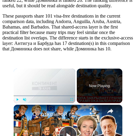
ranked 22, while Доминика is ranked 26. The ranking difference is
useful, but it should be read alongside destination quality.
These passports share 101 visa-free destinations in the current
comparison data, including Andorra, Anguilla, Aruba, Austria,
Bahamas, and Barbados. That shared-access layer is the first
practical filter because many trips may feel similar once the
destination list overlaps. The difference starts in the exclusive-access
layer: Антигуа и Барбуда has 17 destination(s) in this comparison
that Доминика does not share, while Доминика has 10.
×
Now Playing
×
Play
Unmute
Fullscreen
От открытой границы – к жёсткому контролю. Что реально изменил Трамп | Борис Палант