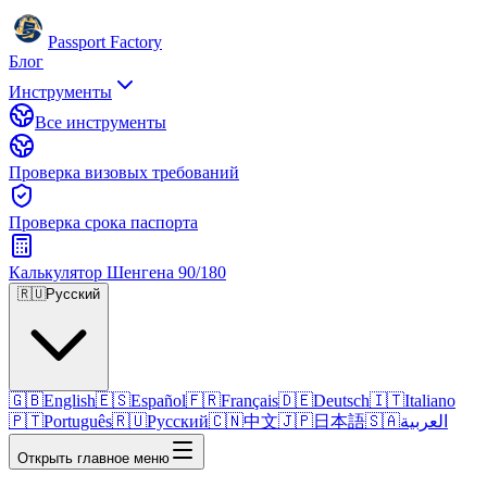
Passport Factory
Блог
Инструменты
Все инструменты
Проверка визовых требований
Проверка срока паспорта
Калькулятор Шенгена 90/180
🇷🇺
Русский
🇬🇧
English
🇪🇸
Español
🇫🇷
Français
🇩🇪
Deutsch
🇮🇹
Italiano
🇵🇹
Português
🇷🇺
Русский
🇨🇳
中文
🇯🇵
日本語
🇸🇦
العربية
Открыть главное меню