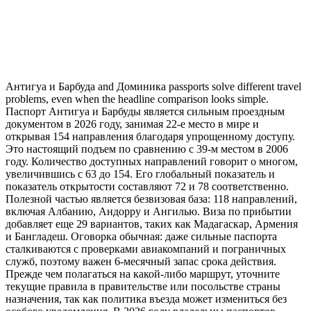
Антигуа и Барбуда and Доминика passports solve different travel
problems, even when the headline comparison looks simple.
Паспорт Антигуа и Барбуды является сильным проездным
документом в 2026 году, занимая 22-е место в мире и
открывая 154 направления благодаря упрощенному доступу.
Это настоящий подъем по сравнению с 39-м местом в 2006
году. Количество доступных направлений говорит о многом,
увеличившись с 63 до 154. Его глобальный показатель и
показатель открытости составляют 72 и 78 соответственно.
Полезной частью является безвизовая база: 118 направлений,
включая Албанию, Андорру и Ангилью. Виза по прибытии
добавляет еще 29 вариантов, таких как Мадагаскар, Армения
и Бангладеш. Оговорка обычная: даже сильные паспорта
сталкиваются с проверками авиакомпаний и пограничных
служб, поэтому важен 6-месячный запас срока действия.
Прежде чем полагаться на какой-либо маршрут, уточните
текущие правила в правительстве или посольстве страны
назначения, так как политика въезда может измениться без