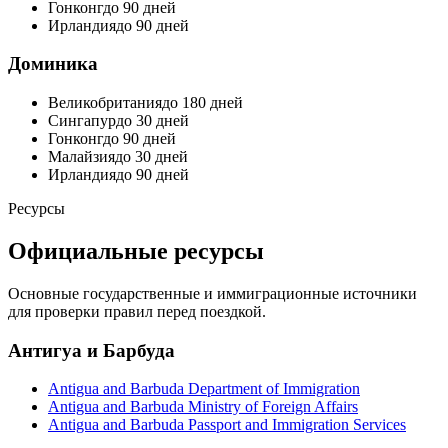
Гонконг
до 90 дней
Ирландия
до 90 дней
Доминика
Великобритания
до 180 дней
Сингапур
до 30 дней
Гонконг
до 90 дней
Малайзия
до 30 дней
Ирландия
до 90 дней
Ресурсы
Официальные ресурсы
Основные государственные и иммиграционные источники
для проверки правил перед поездкой.
Антигуа и Барбуда
Antigua and Barbuda Department of Immigration
Antigua and Barbuda Ministry of Foreign Affairs
Antigua and Barbuda Passport and Immigration Services