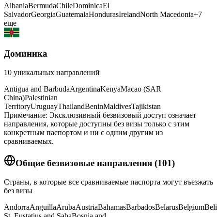
Albania
Bermuda
Chile
Dominica
El
Salvador
Georgia
Guatemala
Honduras
Ireland
North Macedonia
+
7
еще
Доминика
10
уникальных направлений
Antigua and Barbuda
Argentina
Kenya
Macao (SAR
China)
Palestinian
Territory
Uruguay
Thailand
Benin
Maldives
Tajikistan
Примечание: Эксклюзивный безвизовый доступ означает
направления, которые доступны без визы только с этим
конкретным паспортом и ни с одним другим из
сравниваемых.
Общие безвизовые направления
(
101
)
Страны, в которые все сравниваемые паспорта могут въезжать
без визы
Andorra
Anguilla
Aruba
Austria
Bahamas
Barbados
Belarus
Belgium
Bel
St. Eustatius and Saba
Bosnia and