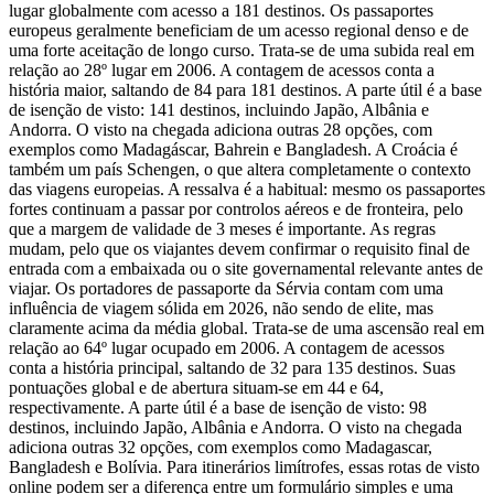
lugar globalmente com acesso a 181 destinos. Os passaportes
europeus geralmente beneficiam de um acesso regional denso e de
uma forte aceitação de longo curso. Trata-se de uma subida real em
relação ao 28º lugar em 2006. A contagem de acessos conta a
história maior, saltando de 84 para 181 destinos. A parte útil é a base
de isenção de visto: 141 destinos, incluindo Japão, Albânia e
Andorra. O visto na chegada adiciona outras 28 opções, com
exemplos como Madagáscar, Bahrein e Bangladesh. A Croácia é
também um país Schengen, o que altera completamente o contexto
das viagens europeias. A ressalva é a habitual: mesmo os passaportes
fortes continuam a passar por controlos aéreos e de fronteira, pelo
que a margem de validade de 3 meses é importante. As regras
mudam, pelo que os viajantes devem confirmar o requisito final de
entrada com a embaixada ou o site governamental relevante antes de
viajar. Os portadores de passaporte da Sérvia contam com uma
influência de viagem sólida em 2026, não sendo de elite, mas
claramente acima da média global. Trata-se de uma ascensão real em
relação ao 64º lugar ocupado em 2006. A contagem de acessos
conta a história principal, saltando de 32 para 135 destinos. Suas
pontuações global e de abertura situam-se em 44 e 64,
respectivamente. A parte útil é a base de isenção de visto: 98
destinos, incluindo Japão, Albânia e Andorra. O visto na chegada
adiciona outras 32 opções, com exemplos como Madagascar,
Bangladesh e Bolívia. Para itinerários limítrofes, essas rotas de visto
online podem ser a diferença entre um formulário simples e uma