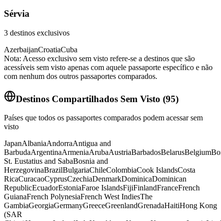
Sérvia
3
destinos exclusivos
Azerbaijan
Croatia
Cuba
Nota: Acesso exclusivo sem visto refere-se a destinos que são
acessíveis sem visto apenas com aquele passaporte específico e não
com nenhum dos outros passaportes comparados.
Destinos Compartilhados Sem Visto
(
95
)
Países que todos os passaportes comparados podem acessar sem
visto
Japan
Albania
Andorra
Antigua and
Barbuda
Argentina
Armenia
Aruba
Austria
Barbados
Belarus
Belgium
Bo
St. Eustatius and Saba
Bosnia and
Herzegovina
Brazil
Bulgaria
Chile
Colombia
Cook Islands
Costa
Rica
Curacao
Cyprus
Czechia
Denmark
Dominica
Dominican
Republic
Ecuador
Estonia
Faroe Islands
Fiji
Finland
France
French
Guiana
French Polynesia
French West Indies
The
Gambia
Georgia
Germany
Greece
Greenland
Grenada
Haiti
Hong Kong
(SAR