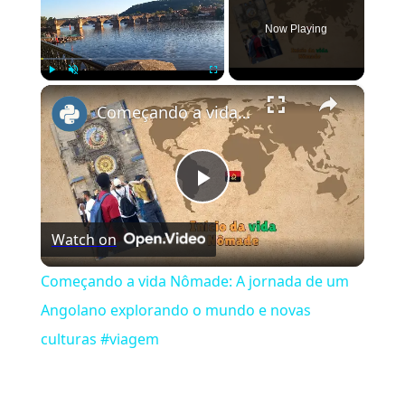
Now Playing
×
Play
Unmute
Fullscreen
Começando a vida Nômade: A jornada de um Angolano explorando o mundo e novas culturas #viagem
Play
Watch on
Video
Começando a vida Nômade: A jornada de um
Angolano explorando o mundo e novas
culturas #viagem