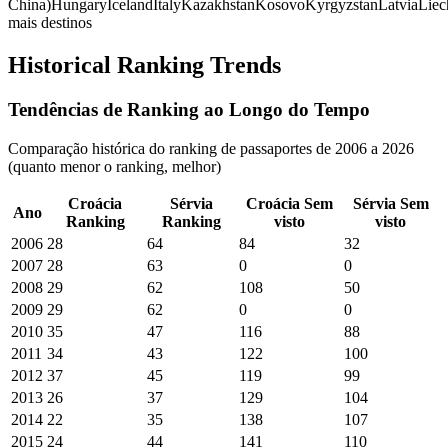
China)
Hungary
Iceland
Italy
Kazakhstan
Kosovo
Kyrgyzstan
Latvia
Liec
mais destinos
Historical Ranking Trends
Tendências de Ranking ao Longo do Tempo
Comparação histórica do ranking de passaportes de 2006 a 2026
(quanto menor o ranking, melhor)
Croácia
Sérvia
Croácia
Sem
Sérvia
Sem
Ano
Ranking
Ranking
visto
visto
2006
28
64
84
32
2007
28
63
0
0
2008
29
62
108
50
2009
29
62
0
0
2010
35
47
116
88
2011
34
43
122
100
2012
37
45
119
99
2013
26
37
129
104
2014
22
35
138
107
2015
24
44
141
110