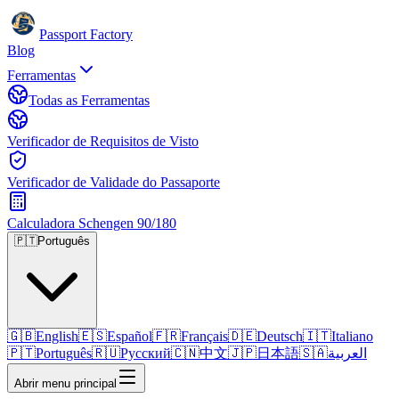
Passport Factory
Blog
Ferramentas
Todas as Ferramentas
Verificador de Requisitos de Visto
Verificador de Validade do Passaporte
Calculadora Schengen 90/180
🇵🇹
Português
🇬🇧
English
🇪🇸
Español
🇫🇷
Français
🇩🇪
Deutsch
🇮🇹
Italiano
🇵🇹
Português
🇷🇺
Русский
🇨🇳
中文
🇯🇵
日本語
🇸🇦
العربية
Abrir menu principal