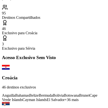
95
Destinos Compartilhados
46
Exclusivo para
Croácia
3
Exclusivo para
Sérvia
Acesso Exclusivo Sem Visto
Croácia
46
destinos exclusivos
Anguilla
Bahamas
Belize
Bermuda
Bolivia
Botswana
Brunei
Cape
Verde Islands
Cayman Islands
El Salvador
+
36
mais