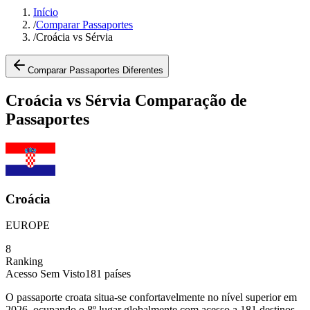
Início
/
Comparar Passaportes
/
Croácia vs Sérvia
Comparar Passaportes Diferentes
Croácia vs Sérvia Comparação de
Passaportes
Croácia
EUROPE
8
Ranking
Acesso Sem Visto
181
países
O passaporte croata situa-se confortavelmente no nível superior em
2026, ocupando o 8º lugar globalmente com acesso a 181 destinos.