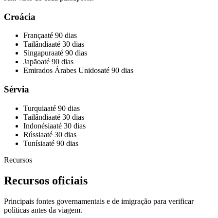
Croácia
França
até 90 dias
Tailândia
até 30 dias
Singapura
até 90 dias
Japão
até 90 dias
Emirados Árabes Unidos
até 90 dias
Sérvia
Turquia
até 90 dias
Tailândia
até 30 dias
Indonésia
até 30 dias
Rússia
até 30 dias
Tunísia
até 90 dias
Recursos
Recursos oficiais
Principais fontes governamentais e de imigração para verificar
políticas antes da viagem.