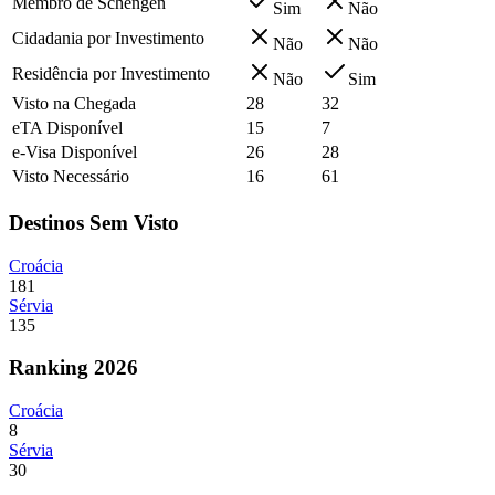
Membro de Schengen
Sim
Não
Cidadania por Investimento
Não
Não
Residência por Investimento
Não
Sim
Visto na Chegada
28
32
eTA Disponível
15
7
e-Visa Disponível
26
28
Visto Necessário
16
61
Destinos Sem Visto
Croácia
181
Sérvia
135
Ranking 2026
Croácia
8
Sérvia
30