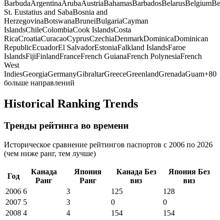
Barbuda
Argentina
Aruba
Austria
Bahamas
Barbados
Belarus
Belgium
Be
St. Eustatius and Saba
Bosnia and
Herzegovina
Botswana
Brunei
Bulgaria
Cayman
Islands
Chile
Colombia
Cook Islands
Costa
Rica
Croatia
Curacao
Cyprus
Czechia
Denmark
Dominica
Dominican
Republic
Ecuador
El Salvador
Estonia
Falkland Islands
Faroe
Islands
Fiji
Finland
France
French Guiana
French Polynesia
French
West
Indies
Georgia
Germany
Gibraltar
Greece
Greenland
Grenada
Guam
+
80
больше направлений
Historical Ranking Trends
Тренды рейтинга во времени
Историческое сравнение рейтингов паспортов с 2006 по 2026
(чем ниже ранг, тем лучше)
Канада
Япония
Канада
Без
Япония
Без
Год
Ранг
Ранг
виз
виз
2006
6
3
125
128
2007
5
3
0
0
2008
4
4
154
154