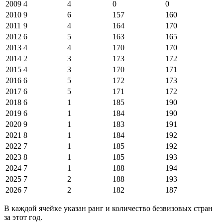
2009
4
4
0
0
2010
9
6
157
160
2011
9
4
164
170
2012
6
5
163
165
2013
4
4
170
170
2014
2
3
173
172
2015
4
3
170
171
2016
6
5
172
173
2017
6
5
171
172
2018
6
1
185
190
2019
6
1
184
190
2020
9
1
183
191
2021
8
1
184
192
2022
7
1
185
192
2023
8
1
185
193
2024
7
1
188
194
2025
7
2
188
193
2026
7
2
182
187
В каждой ячейке указан ранг и количество безвизовых стран
за этот год.