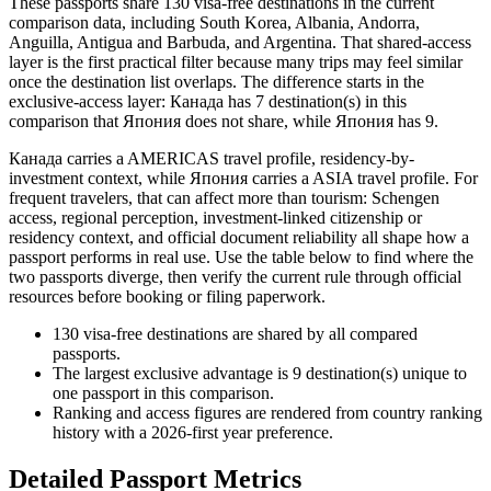
These passports share 130 visa-free destinations in the current
comparison data, including South Korea, Albania, Andorra,
Anguilla, Antigua and Barbuda, and Argentina. That shared-access
layer is the first practical filter because many trips may feel similar
once the destination list overlaps. The difference starts in the
exclusive-access layer: Канада has 7 destination(s) in this
comparison that Япония does not share, while Япония has 9.
Канада carries a AMERICAS travel profile, residency-by-
investment context, while Япония carries a ASIA travel profile. For
frequent travelers, that can affect more than tourism: Schengen
access, regional perception, investment-linked citizenship or
residency context, and official document reliability all shape how a
passport performs in real use. Use the table below to find where the
two passports diverge, then verify the current rule through official
resources before booking or filing paperwork.
130
visa-free destinations are shared by all compared
passports.
The largest exclusive advantage is
9
destination(s) unique to
one passport in this comparison.
Ranking and access figures are rendered from country ranking
history with a 2026-first year preference.
Detailed Passport Metrics