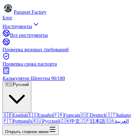
Passport Factory
Блог
Инструменты
Все инструменты
Проверка визовых требований
Проверка срока паспорта
Калькулятор Шенгена 90/180
🇷🇺
Русский
🇬🇧
English
🇪🇸
Español
🇫🇷
Français
🇩🇪
Deutsch
🇮🇹
Italiano
🇵🇹
Português
🇷🇺
Русский
🇨🇳
中文
🇯🇵
日本語
🇸🇦
العربية
Открыть главное меню