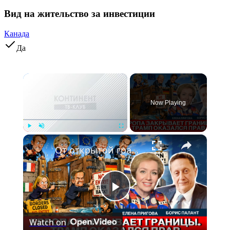
Вид на жительство за инвестиции
Канада
Да
×
Now Playing
×
Play
Unmute
Fullscreen
От открытой границы – к жёсткому контролю. Что реально изменил Трамп | Борис Палант
Play
Watch on