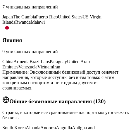
7
уникальных направлений
Japan
The Gambia
Puerto Rico
United States
US Virgin
Islands
Rwanda
Malawi
Япония
9
уникальных направлений
China
Armenia
Brazil
Laos
Paraguay
United Arab
Emirates
Venezuela
Vietnam
Iran
Примечание: Эксклюзивный безвизовый доступ означает
направления, которые доступны без визы только с этим
конкретным паспортом и ни с одним другим из
сравниваемых.
Общие безвизовые направления
(
130
)
Страны, в которые все сравниваемые паспорта могут въезжать
без визы
South Korea
Albania
Andorra
Anguilla
Antigua and