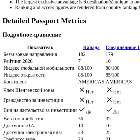
The largest exclusive advantage is
6
destination(s) unique to on
Ranking and access figures are rendered from country ranking hi
Detailed Passport Metrics
Подробное сравнение
Показатель
Канада
Соединенные
Безвизовые направления
182
179
Рейтинг 2026
7
10
Индекс глобальной мобильности
88/100
88/100
Индекс открытости
85/100
85/100
Континент
AMERICAS
AMERICAS
Член Шенгенской зоны
Нет
Нет
Гражданство за инвестиции
Нет
Нет
Вид на жительство за инвестиции
Да
Да
Виза по прибытии
36
35
Доступно eTA
10
10
Доступна электронная виза
23
25
Требуется виза
20
21