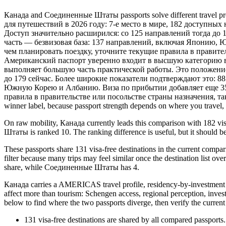
Канада and Соединенные Штаты passports solve different travel 
для путешествий в 2026 году: 7-е место в мире, 182 доступных
Доступ значительно расширился: со 125 направлений тогда до 1
часть — безвизовая база: 137 направлений, включая Японию, 
чем планировать поездку, уточните текущие правила в правител
Американский паспорт уверенно входит в высшую категорию в 2
выполняет большую часть практической работы. Это положение 
до 179 сейчас. Более широкие показатели подтверждают это: 88
Южную Корею и Албанию. Виза по прибытии добавляет еще 35 в
правила в правительстве или посольстве страны назначения, так ка
winner label, because passport strength depends on where you travel, ho
On raw mobility, Канада currently leads this comparison with 182 v
Штаты is ranked 10. The ranking difference is useful, but it should be
These passports share 131 visa-free destinations in the current compar
filter because many trips may feel similar once the destination list o
share, while Соединенные Штаты has 4.
Канада carries a AMERICAS travel profile, residency-by-investment 
affect more than tourism: Schengen access, regional perception, invest
below to find where the two passports diverge, then verify the current
131
visa-free destinations are shared by all compared passports.