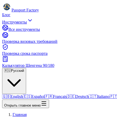
Passport Factory
Блог
Инструменты
Все инструменты
Проверка визовых требований
Проверка срока паспорта
Калькулятор Шенгена 90/180
🇷🇺
Русский
🇬🇧
English
🇪🇸
Español
🇫🇷
Français
🇩🇪
Deutsch
🇮🇹
Italiano
🇵
Открыть главное меню
Главная