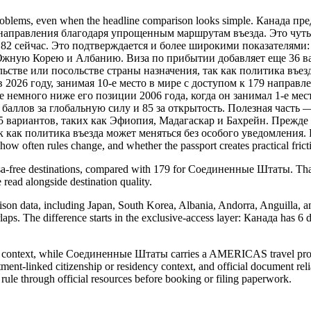
problems, even when the headline comparison looks simple. Канад
 направления благодаря упрощенным маршрутам въезда. Это чуть 
82 сейчас. Это подтверждается и более широкими показателями: 
Южную Корею и Албанию. Виза по прибытии добавляет еще 36 ва
ьстве или посольстве страны назначения, так как политика въез
026 году, занимая 10-е место в мире с доступом к 179 направл
немного ниже его позиции 2006 года, когда он занимал 1-е мест
 баллов за глобальную силу и 85 за открытость. Полезная часть 
ариантов, таких как Эфиопия, Мадагаскар и Бахрейн. Прежде ч
к политика въезда может меняться без особого уведомления. Reading
w often rules change, and whether the passport creates practical friction
isa-free destinations, compared with 179 for Соединенные Штаты. Tha
 read alongside destination quality.
ison data, including Japan, South Korea, Albania, Andorra, Anguilla, an
verlaps. The difference starts in the exclusive-access layer: Канада ha
context, while Соединенные Штаты carries a AMERICAS travel profile,
ment-linked citizenship or residency context, and official document relia
 rule through official resources before booking or filing paperwork.