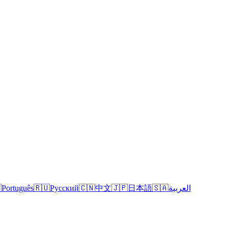

Português
🇷🇺
Русский
🇨🇳
中文
🇯🇵
日本語
🇸🇦
العربية