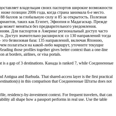
а предоставляет владельцам своих паспортов широкие возможности
ниже позиции 2006 года, когда страна занимала 6-е место.
88 баллов за глобальную силу и 85 за открытость. Полезная
риантов, таких как Египет, Эфиопия и Мадагаскар. Прежде
да может меняться без предварительного уведомления.
ениям. Для паспортов в Америке региональный доступ часто
о. Доступ значительно расширился: со 130 направлений тогда
— это безвизовая база: 135 направлений, включая Японию,
ем полагаться на какой-либо маршрут, уточните текущие
 those profiles together gives better context than a one-line
 at borders, airlines, or visa portals.
t is a gap of 3 destinations. Канада is ranked 7, while Соединенные
d Antigua and Barbuda. That shared-access layer is the first practical
s 6 destination(s) in this comparison that Соединенные Штаты does not
 residency-by-investment context. For frequent travelers, that can
bility all shape how a passport performs in real use. Use the table