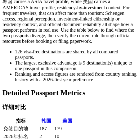
韩国 carries a ASIA travel profile, while 美国 carries a
AMERICAS travel profile, residency-by-investment context. For
frequent travelers, that can affect more than tourism: Schengen
access, regional perception, investment-linked citizenship or
residency context, and official document reliability all shape how a
passport performs in real use. Use the table below to find where the
two passports diverge, then verify the current rule through official
resources before booking or filing paperwork.
126
visa-free destinations are shared by all compared
passports.
The largest exclusive advantage is
9
destination(s) unique to
one passport in this comparison.
Ranking and access figures are rendered from country ranking
history with a 2026-first year preference.
Detailed Passport Metrics
详细对比
指标
韩国
美国
免签目的地
187
179
2026年排名
2
10