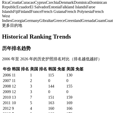
Rica
Croatia
Curacao
Cyprus
Czechia
Denmark
Dominica
Dominican
Republic
Ecuador
El Salvador
Estonia
Falkland Islands
Faroe
Islands
Fiji
Finland
France
French Guiana
French Polynesia
French
West
Indies
Georgia
Germany
Gibraltar
Greece
Greenland
Grenada
Guam
Guat
更多目的地
Historical Ranking Trends
历年排名趋势
2006 年至 2026 年的历史护照排名对比（排名越低越好）
年份
韩国
排名
美国
排名
韩国
免签
美国
免签
2006
11
1
115
130
2007
11
2
0
0
2008
12
3
144
155
2009
12
3
0
0
2010
13
7
151
159
2011
10
5
163
169
2012
9
4
160
166