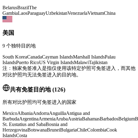
Belarus
Brazil
The
Gambia
Laos
Paraguay
Uzbekistan
Venezuela
Vietnam
China
美国
9
个独特目的地
South Korea
Canada
Cayman Islands
Marshall Islands
Palau
Islands
Puerto Rico
US Virgin Islands
Malawi
Tajikistan
注：独家免签准入是指仅使用该特定护照可免签进入，而其他
对比护照均无法免签进入的目的地。
共有免签目的地
(
126
)
所有对比护照均可免签进入的国家
Mexico
Albania
Andorra
Anguilla
Antigua and
Barbuda
Argentina
Armenia
Aruba
Austria
Bahamas
Barbados
Belgium
B
St. Eustatius and Saba
Bosnia and
Herzegovina
Botswana
Brunei
Bulgaria
Chile
Colombia
Cook
Islands
Costa