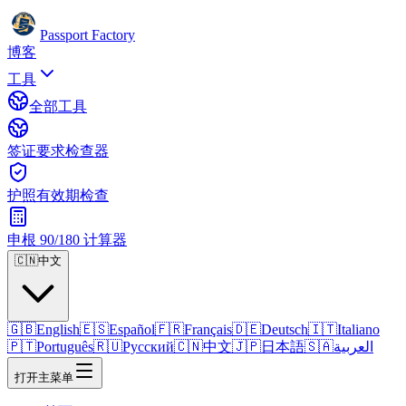
Passport Factory
博客
工具
全部工具
签证要求检查器
护照有效期检查
申根 90/180 计算器
🇨🇳
中文
🇬🇧
English
🇪🇸
Español
🇫🇷
Français
🇩🇪
Deutsch
🇮🇹
Italiano
🇵🇹
Português
🇷🇺
Русский
🇨🇳
中文
🇯🇵
日本語
🇸🇦
العربية
打开主菜单