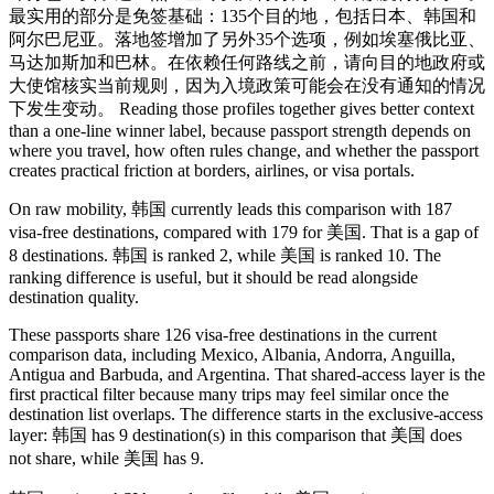
最实用的部分是免签基础：135个目的地，包括日本、韩国和
阿尔巴尼亚。落地签增加了另外35个选项，例如埃塞俄比亚、
马达加斯加和巴林。在依赖任何路线之前，请向目的地政府或
大使馆核实当前规则，因为入境政策可能会在没有通知的情况
下发生变动。 Reading those profiles together gives better context
than a one-line winner label, because passport strength depends on
where you travel, how often rules change, and whether the passport
creates practical friction at borders, airlines, or visa portals.
On raw mobility, 韩国 currently leads this comparison with 187
visa-free destinations, compared with 179 for 美国. That is a gap of
8 destinations. 韩国 is ranked 2, while 美国 is ranked 10. The
ranking difference is useful, but it should be read alongside
destination quality.
These passports share 126 visa-free destinations in the current
comparison data, including Mexico, Albania, Andorra, Anguilla,
Antigua and Barbuda, and Argentina. That shared-access layer is the
first practical filter because many trips may feel similar once the
destination list overlaps. The difference starts in the exclusive-access
layer: 韩国 has 9 destination(s) in this comparison that 美国 does
not share, while 美国 has 9.