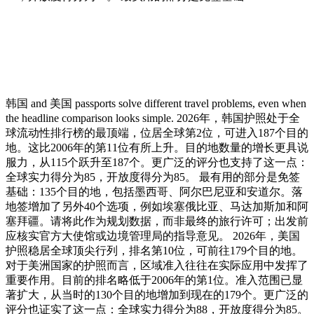
韩国 and 美国 passports solve different travel problems, even when
the headline comparison looks simple. 2026年，韩国护照处于全
球流动性排行榜的最顶端，位居全球第2位，可进入187个目的
地。这比2006年的第11位有所上升。目的地数量的增长更具说
服力，从115个跃升至187个。更广泛的评分也支持了这一点：
全球实力得分为85，开放度得分为85。 最有用的部分是免签
基础：135个目的地，包括墨西哥、阿尔巴尼亚和安道尔。落
地签增加了另外40个选项，例如埃塞俄比亚、马达加斯加和阿
塞拜疆。请将此作为规划数据，而非最终的旅行许可；出发前
应核实官方大使馆或边境管理局的指导意见。 2026年，美国
护照稳居全球顶尖行列，排名第10位，可前往179个目的地。
对于美洲国家的护照而言，区域准入往往在实际应用中发挥了
重要作用。目前的排名略低于2006年的第1位。准入范围已显
著扩大，从当时的130个目的地增加到现在的179个。更广泛的
评分也证实了这一点：全球实力得分为88，开放度得分为85。