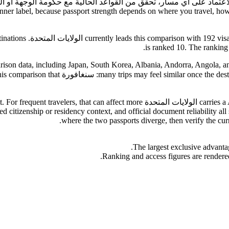
ين. قبل الاعتماد على أي مسار، تحقق من القواعد الحالية مع حكومة الوجه
inner label, because passport strength depends on where you travel, how 
is ranked 10. The ranking d
rison data, including Japan, South Korea, Albania, Andorra, Angola, and A
سنغافورة carries a ASIA travel profile, residency-by-investment context, while الو
d citizenship or residency context, and official document reliability all
where the two passports diverge, then verify the cur
The largest exclusive advanta
Ranking and access figures are rendered