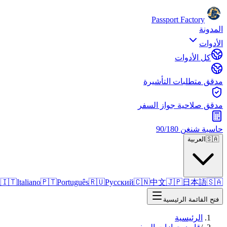
Passport Factory
المدونة
الأدوات
كل الأدوات
مدقق متطلبات التأشيرة
مدقق صلاحية جواز السفر
حاسبة شنغن 90/180
🇸🇦
العربية
h
🇮🇹
Italiano
🇵🇹
Português
🇷🇺
Русский
🇨🇳
中文
🇯🇵
日本語
🇸🇦
فتح القائمة الرئيسية
الرئيسية