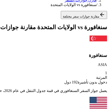
/
قارن جوازات السفر
/
سنغافورة vs الولايات المتحدة
مقارنة جوازات سفر مختلفة
سنغافورة vs الولايات المتحدة مقارنة جوازات السفر
سنغافورة
ASIA
1
المرتبة
دخول بدون تأشيرة
192
دول
يعمل جواز السفر السنغافوري في قمة جدول التنقل في عام 2026، حيث يحتل المرتبة الأولى عالمياً مع إمكانية الوصول إلى 192 وجهة. ويمثل ذلك صعوداً من المركز الثامن في عام 200...