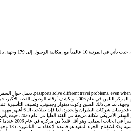
وأذربيجان. التحذير هو المعتاد: 
لجوازات السفر في الأم
130 وجهة آنذاك 