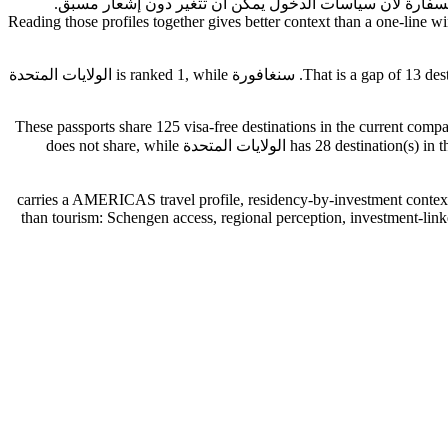
ة أو السفارة لأن سياسات الدخول يمكن أن تتغير دون إشعار مسبق.
Reading those profiles together gives better context than a one-line w
On raw mobility, سنغافورة currently leads this comparison with 192 visa-free destinations, compared with 179 for الولايات المتحدة. That is a gap of 13 destinations. سنغافورة is ranked 1, while الولايات المتحدة
These passports share 125 visa-free destinations in the current compa
many trips may feel similar once the destination list overlaps. The difference starts in the exclusive-access layer: سنغافورة has 28 destination(s) in this comparison that الولايات المتحدة does not share, while
لايات المتحدة carries a AMERICAS travel profile, residency-by-investment context. For frequent travelers, that can affect more
than tourism: Schengen access, regional perception, investment-linke