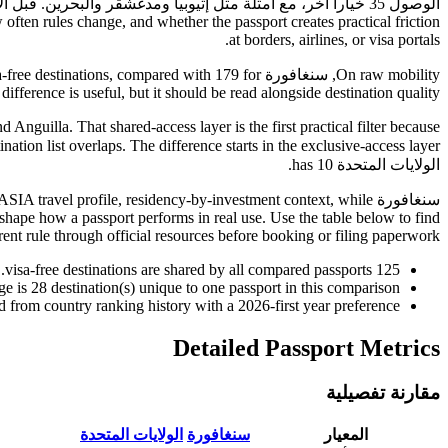
الوصول 35 خياراً آخر، مع أمثلة مثل إثيوبيا ومدغشقر والبحر
often rules change, and whether the passport creates practical friction
at borders, airlines, or visa portals.
ifference is useful, but it should be read alongside destination quality.
nguilla. That shared-access layer is the first practical filter because
الولايات المتحدة has 10.
 shape how a passport performs in real use. Use the table below to find
rent rule through official resources before booking or filing paperwork.
visa-free destinations are shared by all compared passports.
125
ge is
28
destination(s) unique to one passport in this comparison.
 from country ranking history with a 2026-first year preference.
Detailed Passport Metrics
مقارنة تفصيلية
المعيار
سنغافورة
الولايات المتحدة