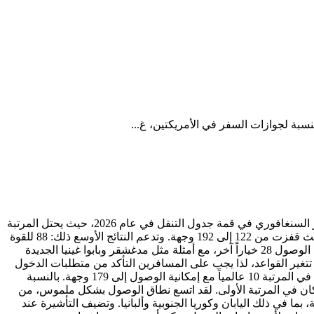
سنغافورة and الولايات المتحدة passports solve different travel problems, even when the headline comparison looks simple. يعمل جواز السفر السنغافوري في قمة جدول التنقل في عام 2026، حيث يحتل المرتبة
الأولى عالمياً مع إمكانية الوصول إلى 192 وجهة. ويمثل ذلك صعوداً من المركز الثامن في عام 2006. وتكشف أرقام الوصول القصة الأكبر، حيث قفزت من 122 إلى 192 وجهة. وتدعم النتائج الأوسع ذلك: 88 للقوة
العالمية و95 للانفتاح. الجزء المفيد هو قاعدة الإعفاء من التأشيرة: 153 وجهة، بما في ذلك الصين وكوت ديفوار وجيبوتي. وتضيف التأشيرة عند الوصول 28 خياراً آخر، مع أمثلة مثل مدغشقر وبابوا غينيا الجديدة
حتى جوازات السفر القوية لا تزال تواجه فحوصات شركات الطيران والحدود، لذا فإن صلاحية الـ 6 أشهر مهمة. تتغير القواعد، لذا يجب على المسافرين التأكد من متطلبات الدخول
النهائية مع السفارة المعنية أو الموقع الحكومي قبل السفر. يحتل جواز السفر الأمريكي مكانة مريحة في الفئة العليا في عام 2026، حيث يأتي في المرتبة 10 عالمياً مع إمكانية الوصول إلى 179 وجهة. بالنسبة
ريكتين، غالباً ما يلعب الوصول الإقليمي دوراً كبيراً في الجانب العملي. وهو أقل قليلاً من مركزه في عام 2006 عندما كان في المرتبة الأولى. لقد اتسع نطاق الوصول بشكل ملموس، من
إلى 179 الآن. وتدعم النتائج الأوسع ذلك: 88 للقوة العالمية و85 للانفتاح. الجزء المفيد هو قاعدة الإعفاء من التأشيرة: 135 وجهة، بما في ذلك اليابان وكوريا الجنوبية وألبانيا. وتضيف التأشيرة عند