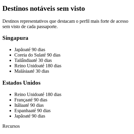
Destinos notáveis sem visto
Destinos representativos que destacam o perfil mais forte de acesso
sem visto de cada passaporte.
Singapura
Japão
até 90 dias
Coreia do Sul
até 90 dias
Tailândia
até 30 dias
Reino Unido
até 180 dias
Malásia
até 30 dias
Estados Unidos
Reino Unido
até 180 dias
França
até 90 dias
Itália
até 90 dias
Espanha
até 90 dias
Japão
até 90 dias
Recursos