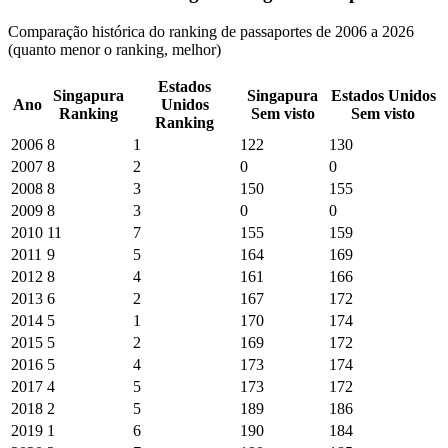
Comparação histórica do ranking de passaportes de 2006 a 2026
(quanto menor o ranking, melhor)
Estados
Singapura
Singapura
Estados Unidos
Ano
Unidos
Ranking
Sem visto
Sem visto
Ranking
2006
8
1
122
130
2007
8
2
0
0
2008
8
3
150
155
2009
8
3
0
0
2010
11
7
155
159
2011
9
5
164
169
2012
8
4
161
166
2013
6
2
167
172
2014
5
1
170
174
2015
5
2
169
172
2016
5
4
173
174
2017
4
5
173
172
2018
2
5
189
186
2019
1
6
190
184