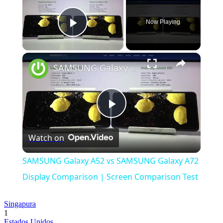
Now Playing
Play Video
×
SAMSUNG Galaxy A52 vs SAMSUNG Galaxy A72 Display Comparison | Screen Comparison Test
Play
Watch on
Video
SAMSUNG Galaxy A52 vs SAMSUNG Galaxy A72
Display Comparison | Screen Comparison Test
Singapura
1
Estados Unidos