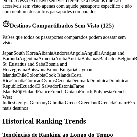
Nota: Acesso exclusivo sem visto refere-se a destinos que são
acessíveis sem visto apenas com aquele passaporte específico e não
com nenhum dos outros passaportes comparados.
Destinos Compartilhados Sem Visto
(
125
)
Países que todos os passaportes comparados podem acessar sem
visto
Japan
South Korea
Albania
Andorra
Angola
Anguilla
Antigua and
Barbuda
Argentina
Armenia
Aruba
Austria
Bahamas
Barbados
Belgium
B
St. Eustatius and Saba
Bosnia and
Herzegovina
Botswana
Brunei
Bulgaria
Cayman
Islands
Chile
Colombia
Cook Islands
Costa
Rica
Croatia
Curacao
Cyprus
Czechia
Denmark
Dominica
Dominican
Republic
Ecuador
El Salvador
Estonia
Faroe
Islands
Fiji
Finland
France
French Guiana
French Polynesia
French
West
Indies
Georgia
Germany
Gibraltar
Greece
Greenland
Grenada
Guam
+
75
mais destinos
Historical Ranking Trends
Tendências de Ranking ao Longo do Tempo