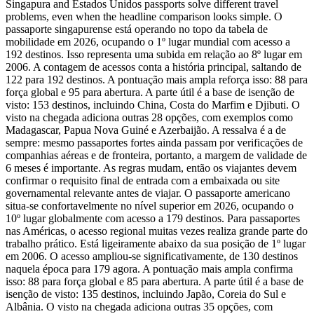
Singapura and Estados Unidos passports solve different travel
problems, even when the headline comparison looks simple. O
passaporte singapurense está operando no topo da tabela de
mobilidade em 2026, ocupando o 1º lugar mundial com acesso a
192 destinos. Isso representa uma subida em relação ao 8º lugar em
2006. A contagem de acessos conta a história principal, saltando de
122 para 192 destinos. A pontuação mais ampla reforça isso: 88 para
força global e 95 para abertura. A parte útil é a base de isenção de
visto: 153 destinos, incluindo China, Costa do Marfim e Djibuti. O
visto na chegada adiciona outras 28 opções, com exemplos como
Madagascar, Papua Nova Guiné e Azerbaijão. A ressalva é a de
sempre: mesmo passaportes fortes ainda passam por verificações de
companhias aéreas e de fronteira, portanto, a margem de validade de
6 meses é importante. As regras mudam, então os viajantes devem
confirmar o requisito final de entrada com a embaixada ou site
governamental relevante antes de viajar. O passaporte americano
situa-se confortavelmente no nível superior em 2026, ocupando o
10º lugar globalmente com acesso a 179 destinos. Para passaportes
nas Américas, o acesso regional muitas vezes realiza grande parte do
trabalho prático. Está ligeiramente abaixo da sua posição de 1º lugar
em 2006. O acesso ampliou-se significativamente, de 130 destinos
naquela época para 179 agora. A pontuação mais ampla confirma
isso: 88 para força global e 85 para abertura. A parte útil é a base de
isenção de visto: 135 destinos, incluindo Japão, Coreia do Sul e
Albânia. O visto na chegada adiciona outras 35 opções, com