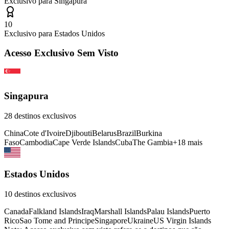
Exclusivo para
Singapura
10
Exclusivo para
Estados Unidos
Acesso Exclusivo Sem Visto
Singapura
28
destinos exclusivos
China
Cote d'Ivoire
Djibouti
Belarus
Brazil
Burkina
Faso
Cambodia
Cape Verde Islands
Cuba
The Gambia
+
18
mais
Estados Unidos
10
destinos exclusivos
Canada
Falkland Islands
Iraq
Marshall Islands
Palau Islands
Puerto
Rico
Sao Tome and Principe
Singapore
Ukraine
US Virgin Islands