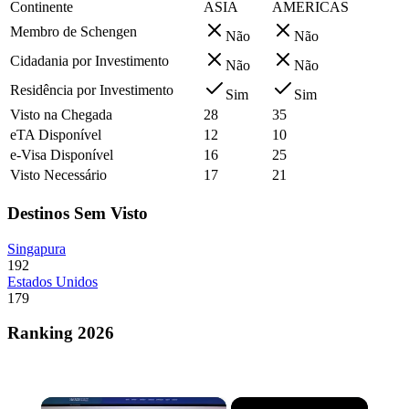
Continente
ASIA
AMERICAS
Membro de Schengen
Não
Não
Cidadania por Investimento
Não
Não
Residência por Investimento
Sim
Sim
Visto na Chegada
28
35
eTA Disponível
12
10
e-Visa Disponível
16
25
Visto Necessário
17
21
Destinos Sem Visto
Singapura
192
Estados Unidos
179
Ranking 2026
×