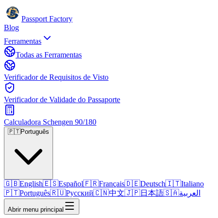
Passport Factory
Blog
Ferramentas
Todas as Ferramentas
Verificador de Requisitos de Visto
Verificador de Validade do Passaporte
Calculadora Schengen 90/180
🇵🇹
Português
🇬🇧
English
🇪🇸
Español
🇫🇷
Français
🇩🇪
Deutsch
🇮🇹
Italiano
🇵🇹
Português
🇷🇺
Русский
🇨🇳
中文
🇯🇵
日本語
🇸🇦
العربية
Abrir menu principal