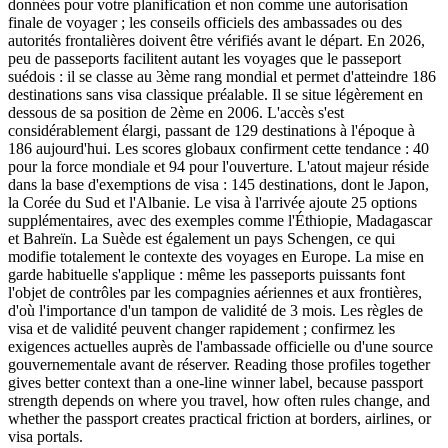
données pour votre planification et non comme une autorisation
finale de voyager ; les conseils officiels des ambassades ou des
autorités frontalières doivent être vérifiés avant le départ. En 2026,
peu de passeports facilitent autant les voyages que le passeport
suédois : il se classe au 3ème rang mondial et permet d'atteindre 186
destinations sans visa classique préalable. Il se situe légèrement en
dessous de sa position de 2ème en 2006. L'accès s'est
considérablement élargi, passant de 129 destinations à l'époque à
186 aujourd'hui. Les scores globaux confirment cette tendance : 40
pour la force mondiale et 94 pour l'ouverture. L'atout majeur réside
dans la base d'exemptions de visa : 145 destinations, dont le Japon,
la Corée du Sud et l'Albanie. Le visa à l'arrivée ajoute 25 options
supplémentaires, avec des exemples comme l'Éthiopie, Madagascar
et Bahreïn. La Suède est également un pays Schengen, ce qui
modifie totalement le contexte des voyages en Europe. La mise en
garde habituelle s'applique : même les passeports puissants font
l'objet de contrôles par les compagnies aériennes et aux frontières,
d'où l'importance d'un tampon de validité de 3 mois. Les règles de
visa et de validité peuvent changer rapidement ; confirmez les
exigences actuelles auprès de l'ambassade officielle ou d'une source
gouvernementale avant de réserver. Reading those profiles together
gives better context than a one-line winner label, because passport
strength depends on where you travel, how often rules change, and
whether the passport creates practical friction at borders, airlines, or
visa portals.