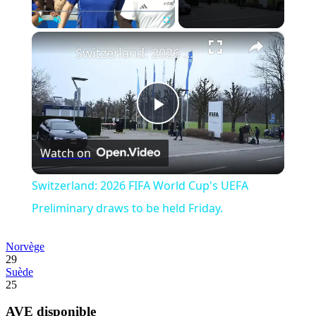
×
Play
Unmute
Fullscreen
Switzerland: 2026 FIFA World Cup's UEFA Preliminary draws to be held Friday.
Play
Watch on
Video
Switzerland: 2026 FIFA World Cup's UEFA
Preliminary draws to be held Friday.
Norvège
29
Suède
25
AVE disponible