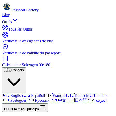
Passport Factory
Blog
Outils
Tous les Outils
Verificateur d'exigences de visa
Verificateur de validite du passeport
Calculateur Schengen 90/180
🇫🇷
Français
🇬🇧
English
🇪🇸
Español
🇫🇷
Français
🇩🇪
Deutsch
🇮🇹
Italiano
🇵🇹
Português
🇷🇺
Русский
🇨🇳
中文
🇯🇵
日本語
🇸🇦
العربية
Ouvrir le menu principal