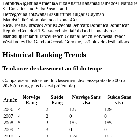
Barbuda
Argentina
Armenia
Aruba
Austria
Bahamas
Barbados
Belarus
Be
St. Eustatius and Saba
Bosnia and
Herzegovina
Botswana
Brazil
Brunei
Bulgaria
Cayman
Islands
Chile
Colombia
Cook Islands
Costa
Rica
Croatia
Curacao
Cyprus
Czechia
Denmark
Dominica
Dominican
Republic
Ecuador
El Salvador
Estonia
Falkland Islands
Faroe
Islands
Fiji
Finland
France
French Guiana
French Polynesia
French
West Indies
The Gambia
Georgia
Germany
+
89
plus de destinations
Historical Ranking Trends
Tendances de classement au fil du temps
Comparaison historique du classement des passeports de 2006 à
2026 (un rang plus bas est préférable)
Norvège
Suède
Norvège
Sans
Suède
Sans
Année
Rang
Rang
visa
visa
2006
4
2
127
129
2007
4
2
0
0
2008
5
3
153
155
2009
5
3
0
0
2010
7
3
159
163