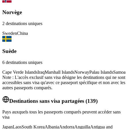
Norvège
2
destinations uniques
Sweden
China
Suède
6
destinations uniques
Cape Verde Islands
Iraq
Marshall Islands
Norway
Palau Islands
Samoa
Note : L'accès exclusif sans visa désigne les destinations qui ne sont
accessibles sans visa qu'avec ce passeport spécifique et non avec les
autres passeports comparés.
Destinations sans visa partagées
(
139
)
Pays auxquels tous les passeports comparés peuvent accéder sans
visa
Japan
Laos
South Korea
Albania
Andorra
Anguilla
Antigua and