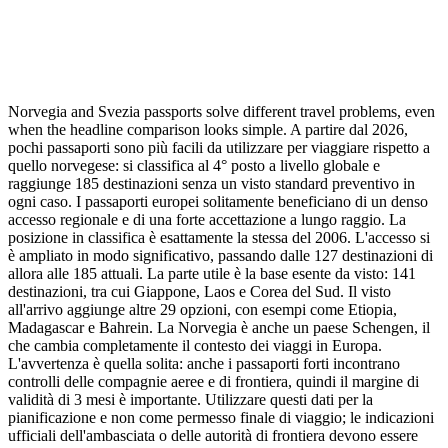
Norvegia and Svezia passports solve different travel problems, even
when the headline comparison looks simple. A partire dal 2026,
pochi passaporti sono più facili da utilizzare per viaggiare rispetto a
quello norvegese: si classifica al 4° posto a livello globale e
raggiunge 185 destinazioni senza un visto standard preventivo in
ogni caso. I passaporti europei solitamente beneficiano di un denso
accesso regionale e di una forte accettazione a lungo raggio. La
posizione in classifica è esattamente la stessa del 2006. L'accesso si
è ampliato in modo significativo, passando dalle 127 destinazioni di
allora alle 185 attuali. La parte utile è la base esente da visto: 141
destinazioni, tra cui Giappone, Laos e Corea del Sud. Il visto
all'arrivo aggiunge altre 29 opzioni, con esempi come Etiopia,
Madagascar e Bahrein. La Norvegia è anche un paese Schengen, il
che cambia completamente il contesto dei viaggi in Europa.
L'avvertenza è quella solita: anche i passaporti forti incontrano
controlli delle compagnie aeree e di frontiera, quindi il margine di
validità di 3 mesi è importante. Utilizzare questi dati per la
pianificazione e non come permesso finale di viaggio; le indicazioni
ufficiali dell'ambasciata o delle autorità di frontiera devono essere