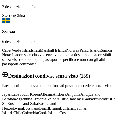
2
destinazioni uniche
Sweden
China
Svezia
6
destinazioni uniche
Cape Verde Islands
Iraq
Marshall Islands
Norway
Palau Islands
Samoa
Nota: L'accesso esclusivo senza visto indica destinazioni accessibili
senza visto solo con quel passaporto specifico e non con gli altri
passaporti confrontati.
Destinazioni condivise senza visto
(
139
)
Paesi a cui tutti i passaporti confrontati possono accedere senza visto
Japan
Laos
South Korea
Albania
Andorra
Anguilla
Antigua and
Barbuda
Argentina
Armenia
Aruba
Austria
Bahamas
Barbados
Belarus
Be
St. Eustatius and Saba
Bosnia and
Herzegovina
Botswana
Brazil
Brunei
Bulgaria
Cayman
Islands
Chile
Colombia
Cook Islands
Costa