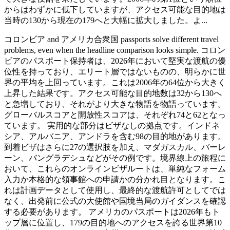
からはわずかに低下していますが、アクセス可能な目的地は
当時の130から現在の179へと大幅に拡大しました。よ...
コロンビア and アメリカ合衆国 passports solve different travel
problems, even when the headline comparison looks simple. コロン
ビアのパスポート保持者は、2026年において堅実な渡航の優
位性を持っており、エリート層ではないものの、明らかに世
界の平均を上回っています。これは2006年の64位から大きく
上昇した結果です。アクセス可能な目的地数は32から130へ
と急増しており、それがより大きな物語を物語っています。
グローバルスコアと開放性スコアは、それぞれ74と62となっ
ています。 実用的な部分はビザなしの拠点です。インドネ
シア、アルバニア、アンドラを含む98の目的地があります。
到着ビザはさらに27の選択肢を加え、マダガスカル、バーレ
ーン、バングラデシュなどがその例です。境界線上の旅程に
おいて、これらのオンラインビザルートは、単純なフォーム
入力か本格的な領事館への申請かの分かれ目となります。こ
れは計画データとして使用し、最終的な渡航許可としてでは
なく、出発前に公式の大使館や国境当局のガイダンスを確認
する必要があります。 アメリカのパスポートは2026年もト
ップ層に位置し、179の目的地へのアクセスを誇る世界第10