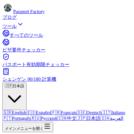
Passport Factory
ブログ
ツール
すべてのツール
ビザ要件チェッカー
パスポート有効期限チェッカー
シェンゲン 90/180 計算機
🇯🇵
日本語
🇬🇧
English
🇪🇸
Español
🇫🇷
Français
🇩🇪
Deutsch
🇮🇹
Italiano
🇵🇹
Português
🇷🇺
Русский
🇨🇳
中文
🇯🇵
日本語
🇸🇦
العربية
メインメニューを開く