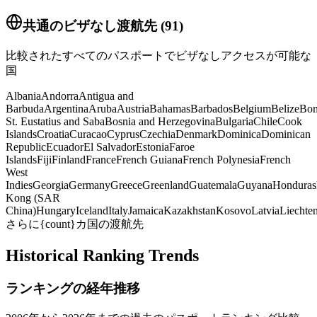
共通のビザなし渡航先
(
91
)
比較されたすべてのパスポートでビザなしアクセスが可能な
国
Albania
Andorra
Antigua and
Barbuda
Argentina
Aruba
Austria
Bahamas
Barbados
Belgium
Belize
Bon
St. Eustatius and Saba
Bosnia and Herzegovina
Bulgaria
Chile
Cook
Islands
Croatia
Curacao
Cyprus
Czechia
Denmark
Dominica
Dominican
Republic
Ecuador
El Salvador
Estonia
Faroe
Islands
Fiji
Finland
France
French Guiana
French Polynesia
French
West
Indies
Georgia
Germany
Greece
Greenland
Guatemala
Guyana
Honduras
Kong (SAR
China)
Hungary
Iceland
Italy
Jamaica
Kazakhstan
Kosovo
Latvia
Liechten
さらに{count}カ国の渡航先
Historical Ranking Trends
ランキングの経年推移