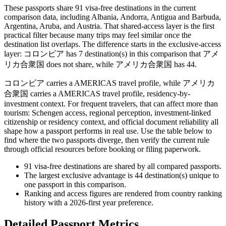
These passports share 91 visa-free destinations in the current
comparison data, including Albania, Andorra, Antigua and Barbuda,
Argentina, Aruba, and Austria. That shared-access layer is the first
practical filter because many trips may feel similar once the
destination list overlaps. The difference starts in the exclusive-access
layer: コロンビア has 7 destination(s) in this comparison that アメ
リカ合衆国 does not share, while アメリカ合衆国 has 44.
コロンビア carries a AMERICAS travel profile, while アメリカ
合衆国 carries a AMERICAS travel profile, residency-by-
investment context. For frequent travelers, that can affect more than
tourism: Schengen access, regional perception, investment-linked
citizenship or residency context, and official document reliability all
shape how a passport performs in real use. Use the table below to
find where the two passports diverge, then verify the current rule
through official resources before booking or filing paperwork.
91
visa-free destinations are shared by all compared passports.
The largest exclusive advantage is
44
destination(s) unique to
one passport in this comparison.
Ranking and access figures are rendered from country ranking
history with a 2026-first year preference.
Detailed Passport Metrics