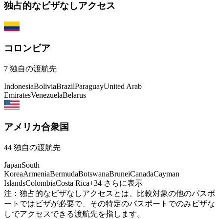
独占的なビザなしアクセス
コロンビア
7
独自の渡航先
Indonesia
Bolivia
Brazil
Paraguay
United Arab
Emirates
Venezuela
Belarus
アメリカ合衆国
44
独自の渡航先
Japan
South
Korea
Armenia
Bermuda
Botswana
Brunei
Canada
Cayman
Islands
Colombia
Costa Rica
+
34
さらに表示
注：独占的なビザなしアクセスとは、比較対象の他のパスポ
ートではビザが必要で、その特定のパスポートでのみビザな
しでアクセスできる渡航先を指します。