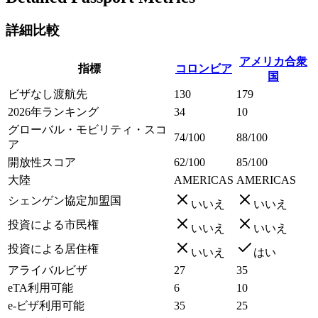
詳細比較
アメリカ合衆
指標
コロンビア
国
ビザなし渡航先
130
179
2026年ランキング
34
10
グローバル・モビリティ・スコ
74/100
88/100
ア
開放性スコア
62/100
85/100
大陸
AMERICAS
AMERICAS
シェンゲン協定加盟国
いいえ
いいえ
投資による市民権
いいえ
いいえ
投資による居住権
いいえ
はい
アライバルビザ
27
35
eTA利用可能
6
10
e-ビザ利用可能
35
25