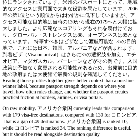
位にランクされています。米州のパスポートにとって、地域
的なアクセスは実用面で大きな役割を果たしています。2006
年の第1位という順位からはわずかに低下していますが、ア
クセス可能な目的地は当時の130から現在の179へと大幅に拡
大しました。より広範なスコアリングもそれを裏付けてお
り、グローバル・ストレングスは88、オープンネスは85とな
っています。 特筆すべきはビザなしで渡航可能な135の目的
地で、これには日本、韓国、アルバニアなどが含まれます。
到着ビザ（Visa on arrival）はさらに35の選択肢を加え、エチ
オピア、マダガスカル、バーレーンなどがその例です。入国
政策は予告なく変更される可能性があるため、出発前に目的
地の政府または大使館で最新の規則を確認してください。
Reading those profiles together gives better context than a one-line
winner label, because passport strength depends on where you
travel, how often rules change, and whether the passport creates
practical friction at borders, airlines, or visa portals.
On raw mobility, アメリカ合衆国 currently leads this comparison
with 179 visa-free destinations, compared with 130 for コロンビア.
That is a gap of 49 destinations. アメリカ合衆国 is ranked 10,
while コロンビア is ranked 34. The ranking difference is useful,
but it should be read alongside destination quality.