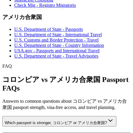
Check Mig - Registro Migratorio
アメリカ合衆国
U.S. Department of State - Passports
U.S. Department of State - International Travel
U.S. Customs and Border Protection - Travel
U.S. Department of State - Country Information
USA.gov - Passports and International Travel
U.S. Department of State - Travel Advisories
FAQ
コロンビア vs アメリカ合衆国 Passport
FAQs
Answers to common questions about コロンビア vs アメリカ合
衆国 passport strength, visa-free access, and travel planning.
Which passport is stronger, コロンビア or アメリカ合衆国?