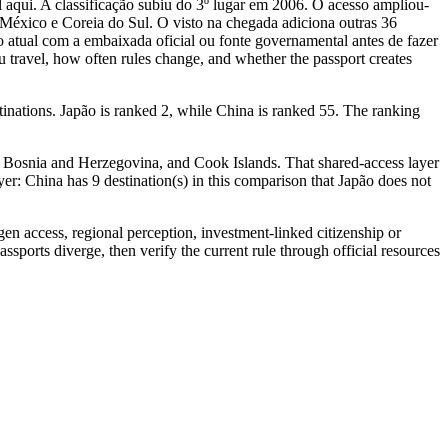
el aqui. A classificação subiu do 3º lugar em 2006. O acesso ampliou-
a, México e Coreia do Sul. O visto na chegada adiciona outras 36
 atual com a embaixada oficial ou fonte governamental antes de fazer
u travel, how often rules change, and whether the passport creates
tinations. Japão is ranked 2, while China is ranked 55. The ranking
, Bosnia and Herzegovina, and Cook Islands. That shared-access layer
layer: China has 9 destination(s) in this comparison that Japão does not
ngen access, regional perception, investment-linked citizenship or
ssports diverge, then verify the current rule through official resources