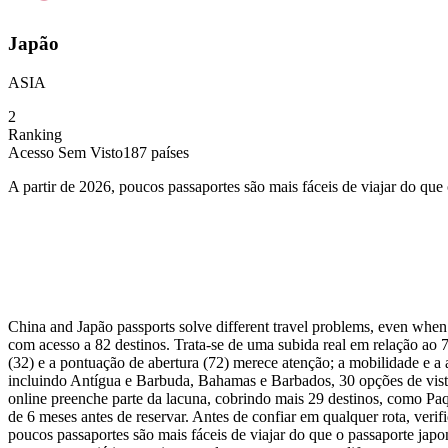
Japão
ASIA
2
Ranking
Acesso Sem Visto
187
países
A partir de 2026, poucos passaportes são mais fáceis de viajar do qu
China and Japão passports solve different travel problems, even whe
com acesso a 82 destinos. Trata-se de uma subida real em relação ao 7
(32) e a pontuação de abertura (72) merece atenção; a mobilidade e a a
incluindo Antígua e Barbuda, Bahamas e Barbados, 30 opções de vist
online preenche parte da lacuna, cobrindo mais 29 destinos, como Paq
de 6 meses antes de reservar. Antes de confiar em qualquer rota, veri
poucos passaportes são mais fáceis de viajar do que o passaporte jap