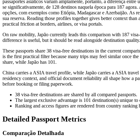
passaportes asiáticos variam amplamente, portanto, a diferença entre u
se significativamente, de 128 destinos naquela época para 187 agora. 
opções, com exemplos como Etiópia, Madagascar e Azerbaijão. As regr
sua reserva. Reading those profiles together gives better context than
practical friction at borders, airlines, or visa portals.
On raw mobility, Japão currently leads this comparison with 187 visa-
difference is useful, but it should be read alongside destination quality
These passports share 38 visa-free destinations in the current comp
is the first practical filter because many trips may feel similar once th
share, while Japão has 101.
China carries a ASIA travel profile, while Japão carries a ASIA travel 
residency context, and official document reliability all shape how a pa
before booking or filing paperwork.
38
visa-free destinations are shared by all compared passports.
The largest exclusive advantage is
101
destination(s) unique to
Ranking and access figures are rendered from country ranking hi
Detailed Passport Metrics
Comparação Detalhada