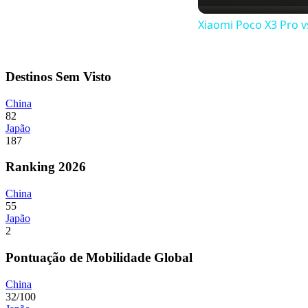
Xiaomi Poco X3 Pro v
Destinos Sem Visto
China
82
Japão
187
Ranking 2026
China
55
Japão
2
Pontuação de Mobilidade Global
China
32/100