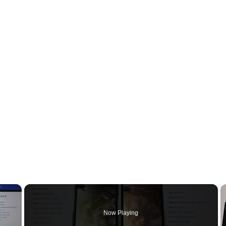
×
Now Playing