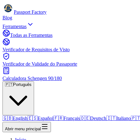
Passport Factory
Blog
Ferramentas
Todas as Ferramentas
Verificador de Requisitos de Visto
Verificador de Validade do Passaporte
Calculadora Schengen 90/180
🇵🇹
Português
🇬🇧
English
🇪🇸
Español
🇫🇷
Français
🇩🇪
Deutsch
🇮🇹
Italiano
🇵
Abrir menu principal
Início