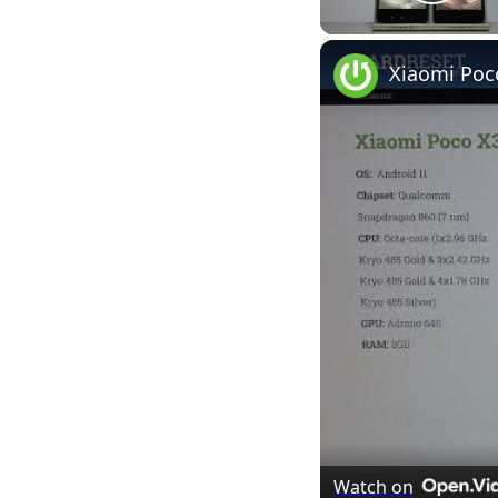
Play
Xiaomi Poc
Watch on