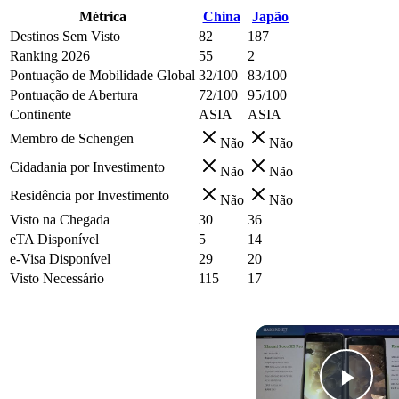
Métrica
China
Japão
Destinos Sem Visto
82
187
Ranking 2026
55
2
Pontuação de Mobilidade Global
32/100
83/100
Pontuação de Abertura
72/100
95/100
Continente
ASIA
ASIA
Membro de Schengen
Não
Não
Cidadania por Investimento
Não
Não
Residência por Investimento
Não
Não
Visto na Chegada
30
36
eTA Disponível
5
14
e-Visa Disponível
29
20
Visto Necessário
115
17