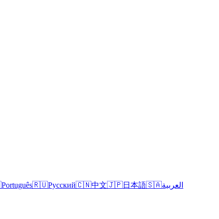

Português
🇷🇺
Русский
🇨🇳
中文
🇯🇵
日本語
🇸🇦
العربية