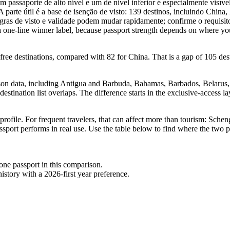
m passaporte de alto nível e um de nível inferior é especialmente visív
A parte útil é a base de isenção de visto: 139 destinos, incluindo Chin
as de visto e validade podem mudar rapidamente; confirme o requisito
 a one-line winner label, because passport strength depends on where yo
free destinations, compared with 82 for China. That is a gap of 105 des
.
arison data, including Antigua and Barbuda, Bahamas, Barbados, Belarus
e destination list overlaps. The difference starts in the exclusive-access 
profile. For frequent travelers, that can affect more than tourism: Sche
ssport performs in real use. Use the table below to find where the two pa
 one passport in this comparison.
story with a 2026-first year preference.