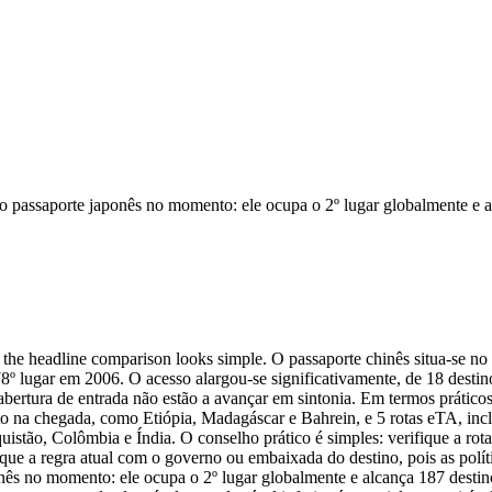
e o passaporte japonês no momento: ele ocupa o 2º lugar globalmente e 
n the headline comparison looks simple. O passaporte chinês situa-se 
8º lugar em 2006. O acesso alargou-se significativamente, de 18 destino
bertura de entrada não estão a avançar em sintonia. Em termos práticos, 
o na chegada, como Etiópia, Madagáscar e Bahrein, e 5 rotas eTA, incl
uistão, Colômbia e Índia. O conselho prático é simples: verifique a r
fique a regra atual com o governo ou embaixada do destino, pois as pol
onês no momento: ele ocupa o 2º lugar globalmente e alcança 187 desti