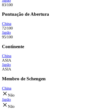
Japão
83/100
Pontuação de Abertura
China
72/100
Japão
95/100
Continente
China
ASIA
Japão
ASIA
Membro de Schengen
China
Não
Japão
Não