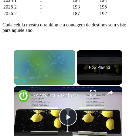
2024
1
1
194
194
2025
2
1
193
195
2026
2
1
187
192
Cada célula mostra o ranking e a contagem de destinos sem visto
para aquele ano.
×
Now Playing
×
Play
Unmute
Fullscreen
SAMSUNG Galaxy A52 vs SAMSUNG Galaxy A72 Display Comparison | Screen Comparison Test
Play