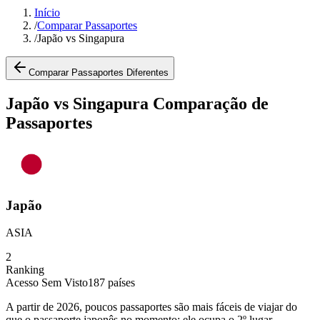
Início
/
Comparar Passaportes
/
Japão vs Singapura
Comparar Passaportes Diferentes
Japão vs Singapura Comparação de
Passaportes
Japão
ASIA
2
Ranking
Acesso Sem Visto
187
países
A partir de 2026, poucos passaportes são mais fáceis de viajar do
que o passaporte japonês no momento: ele ocupa o 2º lugar