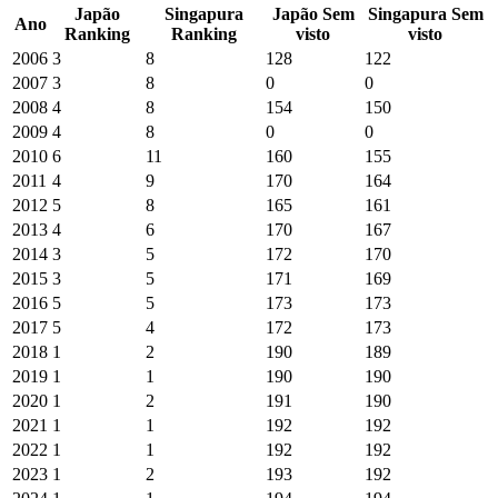
Japão
Singapura
Japão
Sem
Singapura
Sem
Ano
Ranking
Ranking
visto
visto
2006
3
8
128
122
2007
3
8
0
0
2008
4
8
154
150
2009
4
8
0
0
2010
6
11
160
155
2011
4
9
170
164
2012
5
8
165
161
2013
4
6
170
167
2014
3
5
172
170
2015
3
5
171
169
2016
5
5
173
173
2017
5
4
172
173
2018
1
2
190
189
2019
1
1
190
190
2020
1
2
191
190
2021
1
1
192
192
2022
1
1
192
192
2023
1
2
193
192