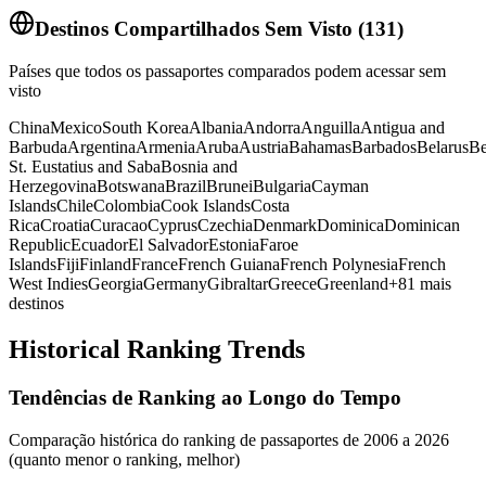
Destinos Compartilhados Sem Visto
(
131
)
Países que todos os passaportes comparados podem acessar sem
visto
China
Mexico
South Korea
Albania
Andorra
Anguilla
Antigua and
Barbuda
Argentina
Armenia
Aruba
Austria
Bahamas
Barbados
Belarus
Be
St. Eustatius and Saba
Bosnia and
Herzegovina
Botswana
Brazil
Brunei
Bulgaria
Cayman
Islands
Chile
Colombia
Cook Islands
Costa
Rica
Croatia
Curacao
Cyprus
Czechia
Denmark
Dominica
Dominican
Republic
Ecuador
El Salvador
Estonia
Faroe
Islands
Fiji
Finland
France
French Guiana
French Polynesia
French
West Indies
Georgia
Germany
Gibraltar
Greece
Greenland
+
81
mais
destinos
Historical Ranking Trends
Tendências de Ranking ao Longo do Tempo
Comparação histórica do ranking de passaportes de 2006 a 2026
(quanto menor o ranking, melhor)