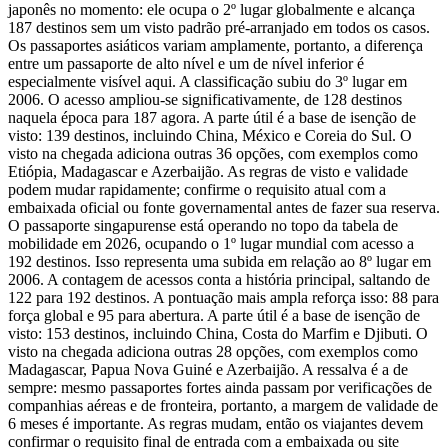
japonês no momento: ele ocupa o 2º lugar globalmente e alcança
187 destinos sem um visto padrão pré-arranjado em todos os casos.
Os passaportes asiáticos variam amplamente, portanto, a diferença
entre um passaporte de alto nível e um de nível inferior é
especialmente visível aqui. A classificação subiu do 3º lugar em
2006. O acesso ampliou-se significativamente, de 128 destinos
naquela época para 187 agora. A parte útil é a base de isenção de
visto: 139 destinos, incluindo China, México e Coreia do Sul. O
visto na chegada adiciona outras 36 opções, com exemplos como
Etiópia, Madagascar e Azerbaijão. As regras de visto e validade
podem mudar rapidamente; confirme o requisito atual com a
embaixada oficial ou fonte governamental antes de fazer sua reserva.
O passaporte singapurense está operando no topo da tabela de
mobilidade em 2026, ocupando o 1º lugar mundial com acesso a
192 destinos. Isso representa uma subida em relação ao 8º lugar em
2006. A contagem de acessos conta a história principal, saltando de
122 para 192 destinos. A pontuação mais ampla reforça isso: 88 para
força global e 95 para abertura. A parte útil é a base de isenção de
visto: 153 destinos, incluindo China, Costa do Marfim e Djibuti. O
visto na chegada adiciona outras 28 opções, com exemplos como
Madagascar, Papua Nova Guiné e Azerbaijão. A ressalva é a de
sempre: mesmo passaportes fortes ainda passam por verificações de
companhias aéreas e de fronteira, portanto, a margem de validade de
6 meses é importante. As regras mudam, então os viajantes devem
confirmar o requisito final de entrada com a embaixada ou site