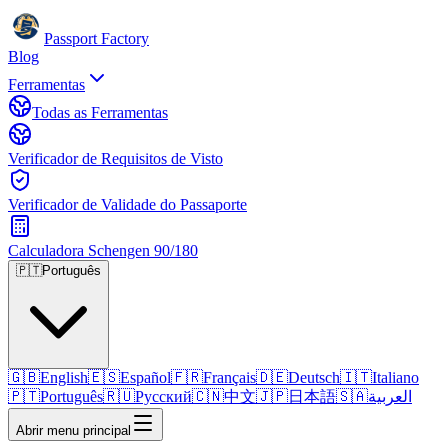
Passport Factory
Blog
Ferramentas
Todas as Ferramentas
Verificador de Requisitos de Visto
Verificador de Validade do Passaporte
Calculadora Schengen 90/180
🇵🇹
Português
🇬🇧
English
🇪🇸
Español
🇫🇷
Français
🇩🇪
Deutsch
🇮🇹
Italiano
🇵🇹
Português
🇷🇺
Русский
🇨🇳
中文
🇯🇵
日本語
🇸🇦
العربية
Abrir menu principal