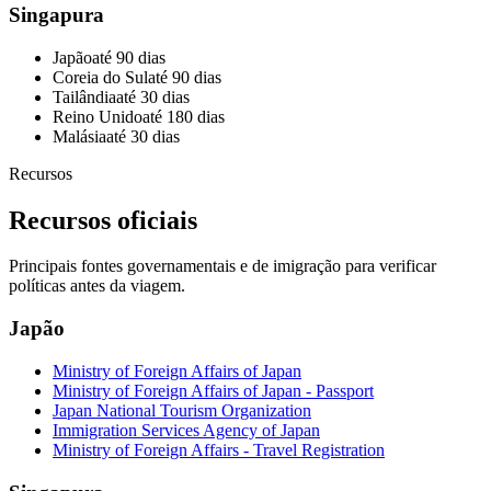
Singapura
Japão
até 90 dias
Coreia do Sul
até 90 dias
Tailândia
até 30 dias
Reino Unido
até 180 dias
Malásia
até 30 dias
Recursos
Recursos oficiais
Principais fontes governamentais e de imigração para verificar
políticas antes da viagem.
Japão
Ministry of Foreign Affairs of Japan
Ministry of Foreign Affairs of Japan - Passport
Japan National Tourism Organization
Immigration Services Agency of Japan
Ministry of Foreign Affairs - Travel Registration