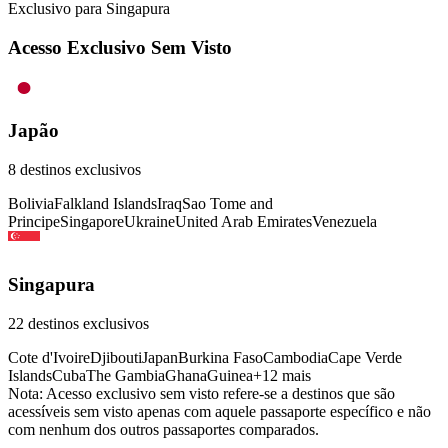
Exclusivo para
Singapura
Acesso Exclusivo Sem Visto
Japão
8
destinos exclusivos
Bolivia
Falkland Islands
Iraq
Sao Tome and
Principe
Singapore
Ukraine
United Arab Emirates
Venezuela
Singapura
22
destinos exclusivos
Cote d'Ivoire
Djibouti
Japan
Burkina Faso
Cambodia
Cape Verde
Islands
Cuba
The Gambia
Ghana
Guinea
+
12
mais
Nota: Acesso exclusivo sem visto refere-se a destinos que são
acessíveis sem visto apenas com aquele passaporte específico e não
com nenhum dos outros passaportes comparados.