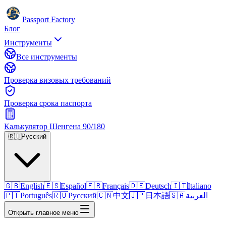
Passport Factory
Блог
Инструменты
Все инструменты
Проверка визовых требований
Проверка срока паспорта
Калькулятор Шенгена 90/180
🇷🇺
Русский
🇬🇧
English
🇪🇸
Español
🇫🇷
Français
🇩🇪
Deutsch
🇮🇹
Italiano
🇵🇹
Português
🇷🇺
Русский
🇨🇳
中文
🇯🇵
日本語
🇸🇦
العربية
Открыть главное меню