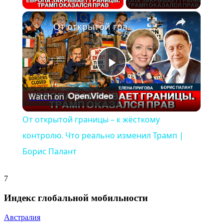
×
От открытой границы – к жёсткому контролю. Что реально изменил Трамп | Борис Палант
Play
Watch on
Video
От открытой границы – к жёсткому
контролю. Что реально изменил Трамп |
Борис Палант
7
Индекс глобальной мобильности
Австралия