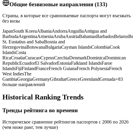
Общие безвизовые направления
(
133
)
Страны, в которые все сравниваемые паспорта могут въезжать
без визы
Japan
South Korea
Albania
Andorra
Anguilla
Antigua and
Barbuda
Argentina
Armenia
Aruba
Austria
Bahamas
Barbados
Belarus
Be
St. Eustatius and Saba
Bosnia and
Herzegovina
Botswana
Bulgaria
Cayman Islands
Colombia
Cook
Islands
Costa
Rica
Croatia
Curacao
Cyprus
Czechia
Denmark
Dominica
Dominican
Republic
Ecuador
El Salvador
Estonia
Falkland Islands
Faroe
Islands
Fiji
Finland
France
French Guiana
French Polynesia
French
West Indies
The
Gambia
Georgia
Germany
Gibraltar
Greece
Greenland
Grenada
+
83
больше направлений
Historical Ranking Trends
Тренды рейтинга во времени
Историческое сравнение рейтингов паспортов с 2006 по 2026
(чем ниже ранг, тем лучше)