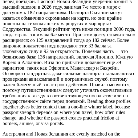
перед поездкой. Паспорт Новой Зеландии уверенно входит в
высший эшелон в 2026 году, занимая 7-е место в мире с
доступом к 182 направлениям. Паспорта Океании могут
казаться обманчиво скромными на карте, но они крайне
полезны на тихоокеанских маршрутах и маршрутах
Содружества. Текущий рейтинг чуть ниже позиции 2006 года,
когда страна занимала 6-е место. При этом доступ значительно
расширился: со 125 направлений тогда до 182 сейчас. Более
широкие показатели подтверждают это: 33 балла за
глобальную силу и 92 за открытость. Полезная часть — это
безвизовая база: 136 направлений, включая Японию, Южную
Корею и Албанию. Виза по прибытии добавляет еще 39
вариантов, таких как Эфиопия, Мадагаскар и Бахрейн.
Оговорка стандартная: даже сильные паспорта сталкиваются с
проверками авиакомпаний и пограничных служб, поэтому
важен 6-месячный запас срока действия. Правила меняются,
поэтому путешественникам следует уточнять окончательные
требования к въезду в соответствующем посольстве или на
государственном сайте перед поездкой. Reading those profiles
together gives better context than a one-line winner label, because
passport strength depends on where you travel, how often rules
change, and whether the passport creates practical friction at
borders, airlines, or visa portals.
Австралия and Новая Зеландия are evenly matched on the