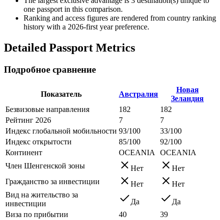
The largest exclusive advantage is
3
destination(s) unique to
one passport in this comparison.
Ranking and access figures are rendered from country ranking
history with a 2026-first year preference.
Detailed Passport Metrics
Подробное сравнение
Новая
Показатель
Австралия
Зеландия
Безвизовые направления
182
182
Рейтинг 2026
7
7
Индекс глобальной мобильности
93/100
33/100
Индекс открытости
85/100
92/100
Континент
OCEANIA
OCEANIA
Член Шенгенской зоны
Нет
Нет
Гражданство за инвестиции
Нет
Нет
Вид на жительство за
Да
Да
инвестиции
Виза по прибытии
40
39