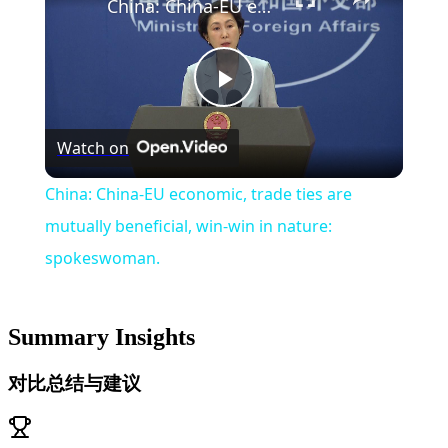
China: China-EU economic, trade ties are mutually beneficial, win-win in nature: spokeswoman.
Play
Watch on
Video
China: China-EU economic, trade ties are
mutually beneficial, win-win in nature:
spokeswoman.
Summary Insights
对比总结与建议