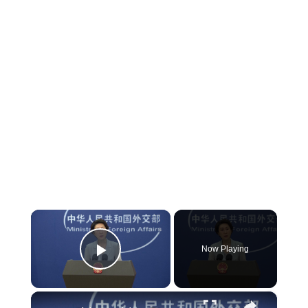
×
Now Playing
Play Video
×