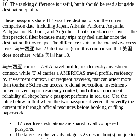
10. The ranking difference is useful, but it should be read alongside
destination quality.
These passports share 117 visa-free destinations in the current
comparison data, including Japan, Albania, Andorra, Anguilla,
Antigua and Barbuda, and Argentina. That shared-access layer is the
first practical filter because many trips may feel similar once the
destination list overlaps. The difference starts in the exclusive-access
layer: 马来西亚 has 23 destination(s) in this comparison that 美国
does not share, while 美国 has 18.
马来西亚 carries a ASIA travel profile, residency-by-investment
context, while 美国 carries a AMERICAS travel profile, residency-
by-investment context. For frequent travelers, that can affect more
than tourism: Schengen access, regional perception, investment-
linked citizenship or residency context, and official document
reliability all shape how a passport performs in real use. Use the
table below to find where the two passports diverge, then verify the
current rule through official resources before booking or filing
paperwork.
117
visa-free destinations are shared by all compared
passports.
The largest exclusive advantage is
23
destination(s) unique to