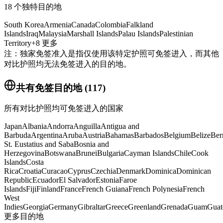
18
个独特目的地
South Korea
Armenia
Canada
Colombia
Falkland
Islands
Iraq
Malaysia
Marshall Islands
Palau Islands
Palestinian
Territory
+
8
更多
注：独家免签准入是指仅使用该特定护照可免签进入，而其他
对比护照均无法免签进入的目的地。
共有免签目的地
(
117
)
所有对比护照均可免签进入的国家
Japan
Albania
Andorra
Anguilla
Antigua and
Barbuda
Argentina
Aruba
Austria
Bahamas
Barbados
Belgium
Belize
Ber
St. Eustatius and Saba
Bosnia and
Herzegovina
Botswana
Brunei
Bulgaria
Cayman Islands
Chile
Cook
Islands
Costa
Rica
Croatia
Curacao
Cyprus
Czechia
Denmark
Dominica
Dominican
Republic
Ecuador
El Salvador
Estonia
Faroe
Islands
Fiji
Finland
France
French Guiana
French Polynesia
French
West
Indies
Georgia
Germany
Gibraltar
Greece
Greenland
Grenada
Guam
Guat
更多目的地