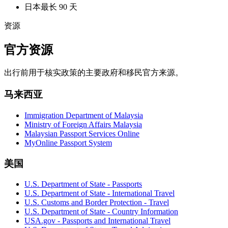
日本
最长 90 天
资源
官方资源
出行前用于核实政策的主要政府和移民官方来源。
马来西亚
Immigration Department of Malaysia
Ministry of Foreign Affairs Malaysia
Malaysian Passport Services Online
MyOnline Passport System
美国
U.S. Department of State - Passports
U.S. Department of State - International Travel
U.S. Customs and Border Protection - Travel
U.S. Department of State - Country Information
USA.gov - Passports and International Travel