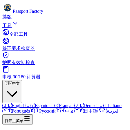
Passport Factory
博客
工具
全部工具
签证要求检查器
护照有效期检查
申根 90/180 计算器
🇨🇳
中文
🇬🇧
English
🇪🇸
Español
🇫🇷
Français
🇩🇪
Deutsch
🇮🇹
Italiano
🇵🇹
Português
🇷🇺
Русский
🇨🇳
中文
🇯🇵
日本語
🇸🇦
العربية
打开主菜单