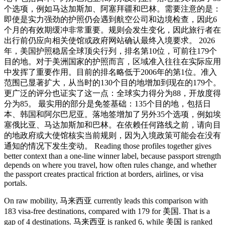
个选项，例如马达加斯加、阿塞拜疆和巴林。需要注意的是：
即使是实力强劲的护照仍会遇到航空公司和边境检查，因此6
个月的有效期缓冲非常重要。规则会发生变化，因此旅行者在
出行前仍应向相关使馆或政府网站确认最终入境要求。 2026
年，美国护照稳居全球顶尖行列，排名第10位，可前往179个
目的地。对于美洲国家的护照而言，区域准入往往在实际应用
中发挥了重要作用。目前的排名略低于2006年的第1位。准入
范围已显著扩大，从当时的130个目的地增加到现在的179个。
更广泛的评分也证实了这一点：全球实力得分为88，开放度得
分为85。 最实用的部分是免签基础：135个目的地，包括日
本、韩国和阿尔巴尼亚。落地签增加了另外35个选项，例如埃
塞俄比亚、马达加斯加和巴林。在依赖任何路线之前，请向目
的地政府或大使馆核实当前规则，因为入境政策可能会在没有
通知的情况下发生变动。 Reading those profiles together gives
better context than a one-line winner label, because passport strength
depends on where you travel, how often rules change, and whether
the passport creates practical friction at borders, airlines, or visa
portals.
On raw mobility, 马来西亚 currently leads this comparison with
183 visa-free destinations, compared with 179 for 美国. That is a
gap of 4 destinations. 马来西亚 is ranked 6, while 美国 is ranked